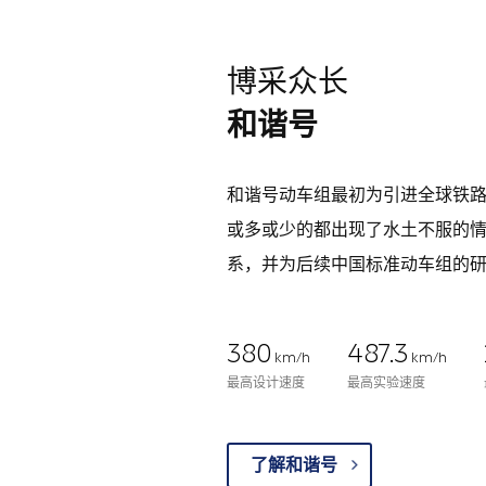
博采众长
和谐号
和谐号动车组最初为引进全球铁
或多或少的都出现了水土不服的
系，并为后续中国标准动车组的
380
487.3
km/h
km/h
最高设计速度
最高实验速度
了解和谐号