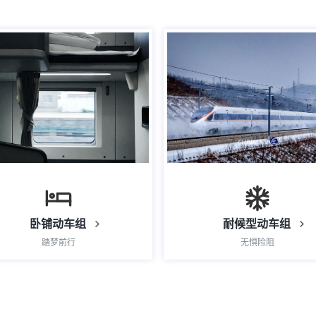
卧铺动车组
耐候型动车组
踏梦前行
无惧险阻