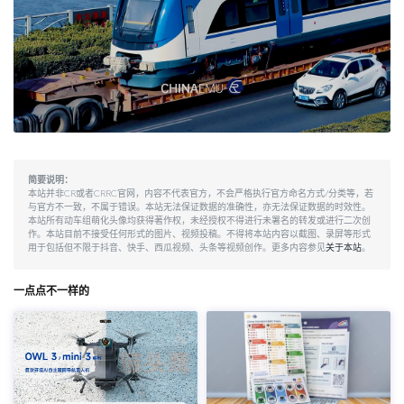
简要说明：
本站并非CR或者CRRC官网，内容不代表官方，不会严格执行官方命名方式/分类等，若
与官方不一致，不属于错误。本站无法保证数据的准确性，亦无法保证数据的时效性。
本站所有动车组萌化头像均获得著作权，未经授权不得进行未署名的转发或进行二次创
作。本站目前不接受任何形式的图片、视频投稿。不得将本站内容以截图、录屏等形式
用于包括但不限于抖音、快手、西瓜视频、头条等视频创作。更多内容参见
关于本站
。
一点点不一样的