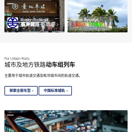
Taiwan Railways
Hainan Railways
臺灣鐵路
動車組
五彩斑斓的海南
图 / wmteng
For Urban Rails
城市及地方铁路
动车组列车
主要用于城市轨道交通及毗邻城市间的轨道交通。
探索全部车型
中国标准城轨