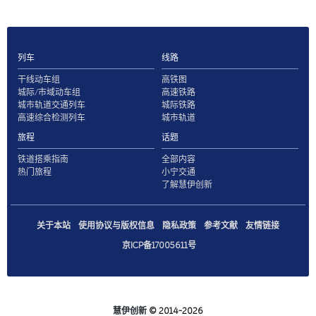
列车
线路
干线动车组
高铁图
城际/市域动车组
高速铁路
城市轨道交通列车
城际铁路
高速综合检测列车
城市轨道
旅程
话题
铁道搭乘指南
全部内容
热门旅程
小宁交通
了解慧伊创新
关于本站
使用协议与版权信息
隐私政策
参考文献
友情链接
京ICP备17005611号
慧伊创新
© 2014-2026