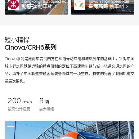
Hongkong High Speed Rail
Taiwan High Speed Rail
動感號
動車組
臺灣高鐵
動車組
图 / wmteng
短小精悍
Cinova/CRH6系列
Cinova系列是原南车青岛四方在和谐号动车组和城轨列车的基础上，针对中国
城市群之间铁路运输的特点研制的定位于高速动车组与城市轨道交通之间的产
品，填补了中国轨道交通客运装备领域的一项空白，有效的完善了我国轨道交
通层次架构。
200
8
km/h
辆
最高设计速度
最大编组