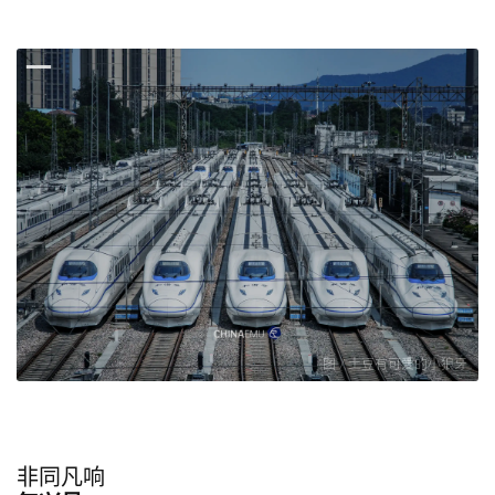
图 / 土豆有可爱的小狼牙
非同凡响