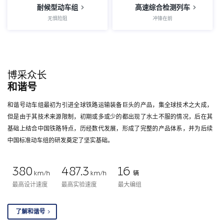
耐候型动车组
高速综合检测列车
无惧险阻
冲锋在前
博采众长
和谐号
和谐号动车组最初为引进全球铁路运输装备巨头的产品，集全球技术之大成，
但是由于其技术来源限制，初期或多或少的都出现了水土不服的情况，后在其
基础上结合中国铁路特点，历经数代发展，形成了完整的产品体系，并为后续
中国标准动车组的研发奠定了坚实基础。
380
487.3
16
km/h
km/h
辆
最高设计速度
最高实验速度
最大编组
了解和谐号