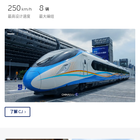
250
8
km/h
辆
最高设计速度
最大编组
了解 CJ