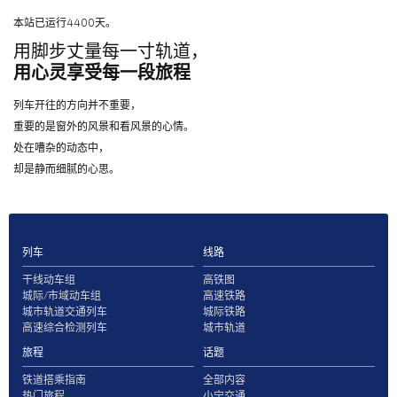
本站已运行4400天。
用脚步丈量每一寸轨道，
用心灵享受每一段旅程
列车开往的方向并不重要，
重要的是窗外的风景和看风景的心情。
处在嘈杂的动态中，
却是静而细腻的心思。
列车
线路
干线动车组
高铁图
城际/市域动车组
高速铁路
城市轨道交通列车
城际铁路
高速综合检测列车
城市轨道
旅程
话题
铁道搭乘指南
全部内容
热门旅程
小宁交通