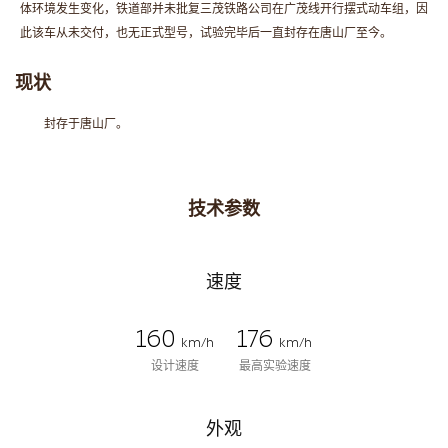
体环境发生变化，铁道部并未批复三茂铁路公司在广茂线开行摆式动车组，因
此该车从未交付，也无正式型号，试验完毕后一直封存在唐山厂至今。
现状
封存于唐山厂。
技术参数
速度
160
176
km/h
km/h
设计速度
最高实验速度
外观