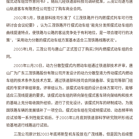
摆式动车组合作意向书》。随后几经铁道部科技司调研批准，三茂公司遂与唐
山轨道客车有限责任公司签订了购车商业合同。
2002年5月，铁道部科技司引发了《三茂铁路开行内燃摆式列车可行性
研讨会会议纪要》，认为三茂铁路开行摆式动车组“能充分发挥摆式动车组的
曲线提速特点，使铁路与公路的客运竞争处于有利地位，是一项合理可行的决
策”，“采用动力分散的摆式动车组方案基本适合三茂铁路线路状况”。
2003年1月，三茂公司与唐山厂正式签订了购买2列内燃摆式动车组的合
同。
2003年11月20日，动力分散型摆式内燃动车组通过铁道部技术评审，唐
山厂为广东三茂铁路股份有限公司开发设计的动力分散型液力传动摆式内燃动
车组的技术条件及技术方案，通过铁道部科技司会同装备部、安监司等部门组
成的专家评审组审查。评审组认为，该摆式动车组的设计总体方案可行，能够
适应三茂线提速的要求。该摆式动车组的转向架在摆式客车转向架结构和技术
的基础上充分吸收国外经验，进行了优化设计。该摆式列车的研制成功，为我
国铁路车辆的发展填补了一项空白。摆式动车组在完成倾摆试验、动态频率响
应试验等一系列性能实验后，于2003年11月底到铁道部科学研究院环形线试
验基地进行线路运行试验。
三茂公司原计划2003年底将新型机车投放在广茂线路，但是因为后续整