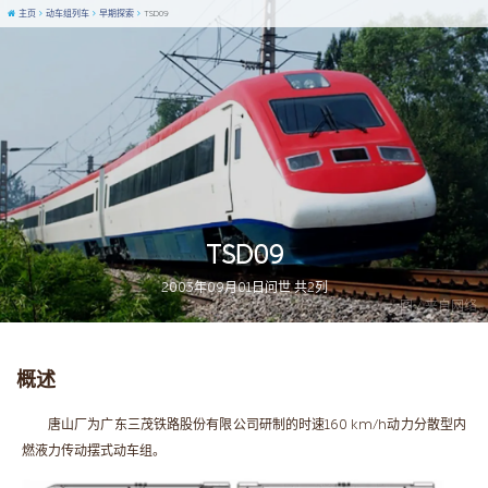
主页
动车组列车
早期探索
TSD09
TSD09
2003年09月01日问世 共2列
图 / 来自网络
概述
唐山厂为广东三茂铁路股份有限公司研制的时速160 km/h动力分散型内
燃液力传动摆式动车组。