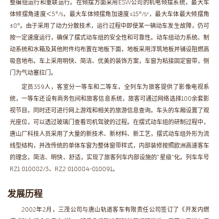
整编组运行和重联运行。在倾摆方面采用ESW公司的机电倾摆系统，最大车
体倾摆角速度＜5°/s，最大车体倾摆角加速度≤15°/s²，最大车体最大倾摆角
±8°。由于采用了动力分散技术，运行过程中即使某一辆动车发生故障，仍可
按一定速度运行，确保了摆式动车组的安全性和可靠性。动车组动力系统、制
动系统和水箱及其他附件均布置在地板下面，地板采用浮筑地板并铺设阻燃高
吸音地布。车上采用明快、简洁、优美的装饰方案，车窗为粘接固定窗带，侧
门为气动塞拉门。
定员359人，客室分一等车和二等车，全列车为旅客提供了影像电视系
统，一等车还设有商务包间和旅客信息系统，旅客可通过网络选择100余套影
视节目，同时还可进行网上游戏和相关的旅游信息查询。车头的车厢设置了观
光座位，可以透过玻璃门查看司机驾驶的过程。在摆式动车组的研制过程中，
唐山厂科技人员采用了大量的新技术、新材料、新工艺，摆式动车组外形为流
线型结构，并改传统的单体车窗为整体窗带样式，内部装修按照欧洲高速客车
的理念，简洁、明快、舒适，实现了旅客列车内部设施的“星级”化。列车车号
RZ1 010082/3、RZ2 010084-010091。
发展历程
2002年2月，三茂公司与唐山轨道客车有限责任公司签订了《开发内燃