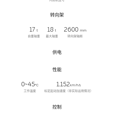
内燃机型号
转向架
17
18
2600
t
t
mm
自重轴重
最大轴重
转向架轴距
供电
性能
0~45
1.152
℃
km/h/s
工作温度
标定起动加速度（非实际运用情况）
控制