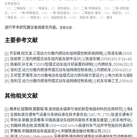
车带受电弓
*
ZE：二等座车；ZY：一等座车；ZS：商务座车；ZET：二等/特等座车；ZES：二等/商务座
车；ZYT：一等/特等座车；ZYS：一等/商务座车；ZEC：二等座车/餐车；WR：软卧车；WE：
二等卧车；WY：一等卧车；WG：高级软卧车；WRC：软卧车/餐车；CA：餐车
进行学术研究建议查阅原文内容。
查看全部…
主要参考文献
[1] 齐宏峰,倪文波.三茂动力分散内燃动车组倾摆控制系统网络[J].铁道车辆,2008(01):1
[2] 张丽荣.三茂内燃摆式动车组内装及部件设计[J].铁道车辆,2006(10):8-11+45.
[3] 周美旺,孙文来.TSD09型摆式动车组冷却装置的研制[J].内燃机车,2006(01):8-11+
[4] 张利芝.动力分散内燃液传摆式动车组网络控制系统[J].内燃机车,2004(10):1-4+
[5] 王祁莹,罗湘萍.动力分散电动车组摆式动力转向架方案设计[J].电力机车与城轨车辆,20
[6] 张利芝.动力分散内燃液传摆式动车组网络控制系统[J].机车车辆工艺,2004(03):67
其他相关文献
[1] 槐孝纪,程路明,黄鹏程,等.高效能永磁牵引电机新型电磁材料的应用研究[J].电机技术,202
[2] 全国轨道交通电气设备与系统标准化技术委员会(SAC/TC 278).轨道交通电子设备 
[3] 李秋泽,单巍,张英春等.中国高速动车组转向架技术发展及展望[J].机车电传动,2023(0
[4] 刘翰林,杨志刚,吴雨薇,等.250～400 km/h高速列车气动声学性能的仿真研究[J].铁道
[5] 罗春晓.中国高铁动车组巡览[M].中国铁道出版社有限公司,2022.
[6] 张洁,ADAMU Abdulmalik,苏新超等.转向架区域简化对高速列车气动性能的影响（英文）[J].Jou