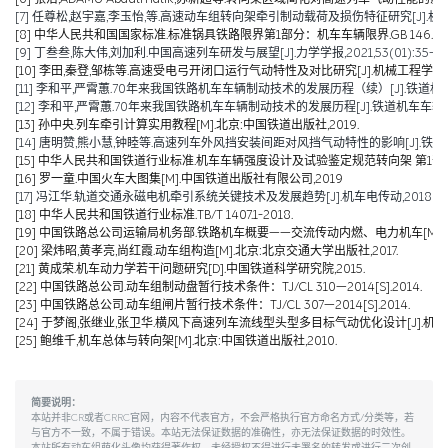
[7] 任尊松,赵宇嘉,李玉怡,等.高速动车组转向架牵引制动载荷及损伤特征研究[J].机械工程学报,
[8] 中华人民共和国国家标准.标准锅具铁路限界第1部分：机车车辆限界.GB 146.1-2
[9] 丁叁叁,陈大伟,刘加利.中国高速列车研发与展望[J].力学学报,2021,53(01):35-50
[10] 李田,秦登,邹栋等.高速受电弓开闭口运行气动特性及对比研究[J].机械工程学报,2020,
[11] 李和平,严霄蕙.70年来我国铁路机车车辆制动技术的发展历程（续）[J].铁道机车车辆,20
[12] 李和平,严霄蕙.70年来我国铁路机车车辆制动技术的发展历程[J].铁道机车车辆,2019,
[13] 孙中央.列车牵引计算实用教程[M].北京:中国铁道出版社,2019.
[14] 唐明赞,熊小慧,钟睦等.高速列车外风挡安装间距对风挡气动特性的影响[J].铁道科学与工
[15] 中华人民共和国铁道行业标准.机车车辆强度设计及试验鉴定规范转向架 第1部分:转向架构架
[16] 罗一童.中国火车大图集[M].中国铁道出版社有限公司,2019
[17] 冯江华.轨道交通永磁电机牵引系统关键技术及发展趋势[J].机车电传动,2018(06):
[18] 中华人民共和国铁道行业标准.TB/T 1407.1-2018.
[19] 中国铁路总公司运输局机务部.铁路机车概要——交流传动内燃、电力机车[M].北京
[20] 梁炜昭,黄孝亮,尚红霞.动车组构造[M].北京:北京交通大学出版社,2017.
[21] 黄成荣.机车动力学若干问题研究[D].中国铁道科学研究院,2015.
[22] 中国铁路总公司.动车组制动盘暂行技术条件：TJ/CL 310—2014[S].2014.
[23] 中国铁路总公司.动车组闸片暂行技术条件：TJ/CL 307—2014[S].2014.
[24] 于梦阁,张继业,张卫华.横风下高速列车流线型头型多目标气动优化设计[J].机械工程学报,
[25] 鲍维千,机车总体与转向架[M].北京:中国铁道出版社,2010.
简要说明：
本站并非CR或者CRRC官网，内容不代表官方，不会严格执行官方命名方式/分类等，若
与官方不一致，不属于错误。本站无法保证数据的准确性，亦无法保证数据的时效性。
本站所有动车组萌化头像均获得著作权，未经授权不得进行未署名的转发或进行二次创