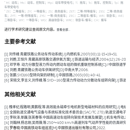
*
M：动车；Mc：动车，控制车；Mp：动车带受电弓；T：拖车；Tc：拖车，控制车；Tp：拖
车带受电弓
*
ZE：二等座车；ZY：一等座车；ZS：商务座车；ZET：二等/特等座车；ZES：二等/商务座
车；ZYT：一等/特等座车；ZYS：一等/商务座车；ZEC：二等座车/餐车；WR：软卧车；WE：
二等卧车；WY：一等卧车；WG：高级软卧车；WRC：软卧车/餐车；CA：餐车
进行学术研究建议查阅原文内容。
查看全部…
主要参考文献
[1] 刘传峰.青藏铁路公务动车传动系统[J].内燃机车,2007(08):11-15+19+51.
[2] 刘甦,王恒升.青藏高原铁路交通供氧方案[J].铁道运输与经济,2004(12):26-28.
[3] 邓学寿. 动力分散型液力传动内燃动车组的微机重联控制系统[C]//中国铁道学
[4] 刘甦.青藏铁路公务动车供氧研究[D].中南大学,2006.
[5] 张鹏.SYD160型转向架的研制[J].中国铁路,2003(08):40-41.
[6] 宋晓文,李言义,刘传峰,等.SYD—160型液力传动动力分散动车组转向架[J].铁道车辆,200
其他相关文献
[1] 槐孝纪,程路明,黄鹏程,等.高效能永磁牵引电机新型电磁材料的应用研究[J].电机技术,202
[2] 全国轨道交通电气设备与系统标准化技术委员会(SAC/TC 278).轨道交通电子设备 
[3] 李秋泽,单巍,张英春等.中国高速动车组转向架技术发展及展望[J].机车电传动,2023(0
[4] 刘翰林,杨志刚,吴雨薇,等.250～400 km/h高速列车气动声学性能的仿真研究[J].铁道
[5] 罗春晓.中国高铁动车组巡览[M].中国铁道出版社有限公司,2022.