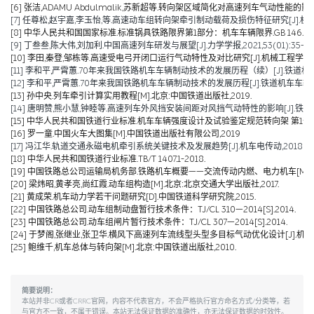
[6] 张洁,ADAMU Abdulmalik,苏新超等.转向架区域简化对高速列车气动性能的影响（英文）[J].Jou
[7] 任尊松,赵宇嘉,李玉怡,等.高速动车组转向架牵引制动载荷及损伤特征研究[J].机械工程学报,
[8] 中华人民共和国国家标准.标准锅具铁路限界第1部分：机车车辆限界.GB 146.1-2
[9] 丁叁叁,陈大伟,刘加利.中国高速列车研发与展望[J].力学学报,2021,53(01):35-50
[10] 李田,秦登,邹栋等.高速受电弓开闭口运行气动特性及对比研究[J].机械工程学报,2020,
[11] 李和平,严霄蕙.70年来我国铁路机车车辆制动技术的发展历程（续）[J].铁道机车车辆,20
[12] 李和平,严霄蕙.70年来我国铁路机车车辆制动技术的发展历程[J].铁道机车车辆,2019,
[13] 孙中央.列车牵引计算实用教程[M].北京:中国铁道出版社,2019.
[14] 唐明赞,熊小慧,钟睦等.高速列车外风挡安装间距对风挡气动特性的影响[J].铁道科学与工
[15] 中华人民共和国铁道行业标准.机车车辆强度设计及试验鉴定规范转向架 第1部分:转向架构架
[16] 罗一童.中国火车大图集[M].中国铁道出版社有限公司,2019
[17] 冯江华.轨道交通永磁电机牵引系统关键技术及发展趋势[J].机车电传动,2018(06):
[18] 中华人民共和国铁道行业标准.TB/T 1407.1-2018.
[19] 中国铁路总公司运输局机务部.铁路机车概要——交流传动内燃、电力机车[M].北京
[20] 梁炜昭,黄孝亮,尚红霞.动车组构造[M].北京:北京交通大学出版社,2017.
[21] 黄成荣.机车动力学若干问题研究[D].中国铁道科学研究院,2015.
[22] 中国铁路总公司.动车组制动盘暂行技术条件：TJ/CL 310—2014[S].2014.
[23] 中国铁路总公司.动车组闸片暂行技术条件：TJ/CL 307—2014[S].2014.
[24] 于梦阁,张继业,张卫华.横风下高速列车流线型头型多目标气动优化设计[J].机械工程学报,
[25] 鲍维千,机车总体与转向架[M].北京:中国铁道出版社,2010.
简要说明：
本站并非CR或者CRRC官网，内容不代表官方，不会严格执行官方命名方式/分类等，若
与官方不一致，不属于错误。本站无法保证数据的准确性，亦无法保证数据的时效性。