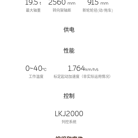
19.5
2560
915
t
mm
mm
最大轴重
转向架轴距
新轮轮径(动/拖车)
供电
性能
0~40
1.764
℃
km/h/s
工作温度
标定起动加速度（非实际运用情况）
控制
LKJ2000
列控系统