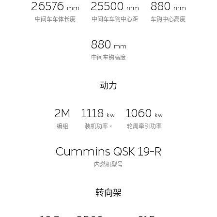
26576
25500
880
mm
mm
mm
中间车车体长度
中间车车钩中心距
车钩中心高度
880
mm
中间车钩高度
动力
2M
1118
1060
kw
kw
编组
装机功率 ×
轮周牵引功率
Cummins QSK 19-R
内燃机型号
转向架