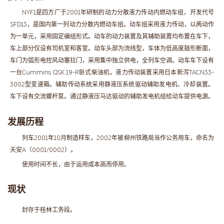
NYF1是四方厂于2001年研制的动力分散液力传动内燃动车组，开发代号
SFD13，是国内第一列动力分散内燃动车组。动车组采用液力传动，以两动作
为一单元，采用固定编组形式。动车的动力装置及其辅助装置均布置在车下，
车上部分仅设有司机室和客室。动车头部为流线型，车体为低高度鼓形断面，
车门为弧形电控风动塞拉门，采用集中独立供电，全列车空调。动车车下设有
一台Cummins QSK 19-R卧式柴油机，液力传动装置采用日本新泻TACN33-
3002型变速箱。辅助传动系统采用静液压系统驱动辅助发电机、冷却装置。
车下设有交流螺杆泵。通过静液压马达驱动的辅助发电机组给动车提供电源。
发展历程
列车2001年10月制造样车，2002年被柳州铁路局当作公务用车，命名为
天安A（0001/0002）。
使用时间不长，由于运用成本高而停用。
现状
封存于桂林工务段。