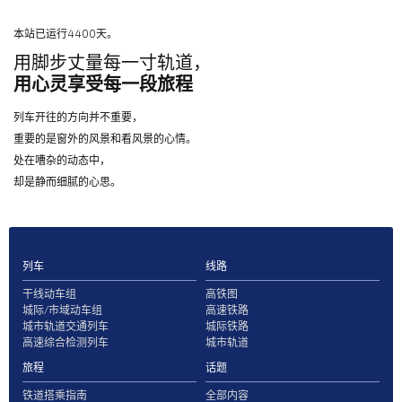
本站已运行4400天。
用脚步丈量每一寸轨道，
用心灵享受每一段旅程
列车开往的方向并不重要，
重要的是窗外的风景和看风景的心情。
处在嘈杂的动态中，
却是静而细腻的心思。
列车
线路
干线动车组
高铁图
城际/市域动车组
高速铁路
城市轨道交通列车
城际铁路
高速综合检测列车
城市轨道
旅程
话题
铁道搭乘指南
全部内容