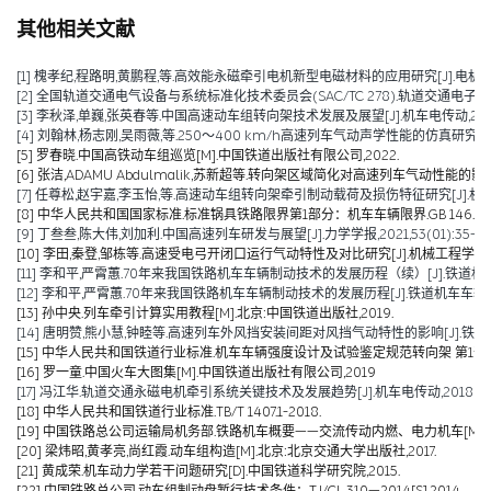
其他相关文献
[1] 槐孝纪,程路明,黄鹏程,等.高效能永磁牵引电机新型电磁材料的应用研究[J].电机技术,202
[2] 全国轨道交通电气设备与系统标准化技术委员会(SAC/TC 278).轨道交通电子设备 
[3] 李秋泽,单巍,张英春等.中国高速动车组转向架技术发展及展望[J].机车电传动,2023(0
[4] 刘翰林,杨志刚,吴雨薇,等.250～400 km/h高速列车气动声学性能的仿真研究[J].铁道
[5] 罗春晓.中国高铁动车组巡览[M].中国铁道出版社有限公司,2022.
[6] 张洁,ADAMU Abdulmalik,苏新超等.转向架区域简化对高速列车气动性能的影响（英文）[J].Jou
[7] 任尊松,赵宇嘉,李玉怡,等.高速动车组转向架牵引制动载荷及损伤特征研究[J].机械工程学报,
[8] 中华人民共和国国家标准.标准锅具铁路限界第1部分：机车车辆限界.GB 146.1-2
[9] 丁叁叁,陈大伟,刘加利.中国高速列车研发与展望[J].力学学报,2021,53(01):35-50
[10] 李田,秦登,邹栋等.高速受电弓开闭口运行气动特性及对比研究[J].机械工程学报,2020,
[11] 李和平,严霄蕙.70年来我国铁路机车车辆制动技术的发展历程（续）[J].铁道机车车辆,20
[12] 李和平,严霄蕙.70年来我国铁路机车车辆制动技术的发展历程[J].铁道机车车辆,2019,
[13] 孙中央.列车牵引计算实用教程[M].北京:中国铁道出版社,2019.
[14] 唐明赞,熊小慧,钟睦等.高速列车外风挡安装间距对风挡气动特性的影响[J].铁道科学与工
[15] 中华人民共和国铁道行业标准.机车车辆强度设计及试验鉴定规范转向架 第1部分:转向架构架
[16] 罗一童.中国火车大图集[M].中国铁道出版社有限公司,2019
[17] 冯江华.轨道交通永磁电机牵引系统关键技术及发展趋势[J].机车电传动,2018(06):
[18] 中华人民共和国铁道行业标准.TB/T 1407.1-2018.
[19] 中国铁路总公司运输局机务部.铁路机车概要——交流传动内燃、电力机车[M].北京
[20] 梁炜昭,黄孝亮,尚红霞.动车组构造[M].北京:北京交通大学出版社,2017.
[21] 黄成荣.机车动力学若干问题研究[D].中国铁道科学研究院,2015.