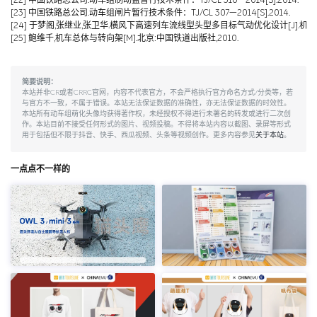
[22] 中国铁路总公司.动车组制动盘暂行技术条件：TJ/CL 310—2014[S].2014.
[23] 中国铁路总公司.动车组闸片暂行技术条件：TJ/CL 307—2014[S].2014.
[24] 于梦阁,张继业,张卫华.横风下高速列车流线型头型多目标气动优化设计[J].机械工程学报,
[25] 鲍维千,机车总体与转向架[M].北京:中国铁道出版社,2010.
简要说明：
本站并非CR或者CRRC官网，内容不代表官方，不会严格执行官方命名方式/分类等，若
与官方不一致，不属于错误。本站无法保证数据的准确性，亦无法保证数据的时效性。
本站所有动车组萌化头像均获得著作权，未经授权不得进行未署名的转发或进行二次创
作。本站目前不接受任何形式的图片、视频投稿。不得将本站内容以截图、录屏等形式
用于包括但不限于抖音、快手、西瓜视频、头条等视频创作。更多内容参见
关于本站
。
一点点不一样的