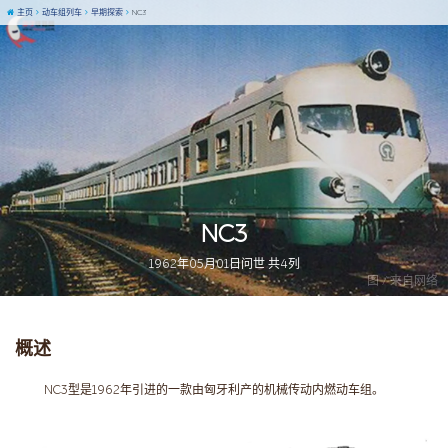
主页
动车组列车
早期探索
NC3
NC3
1962年05月01日问世 共4列
图 / 来自网络
概述
NC3型是1962年引进的一款由匈牙利产的机械传动内燃动车组。