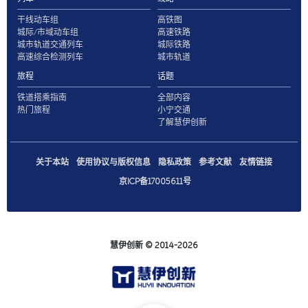
干线动车组
高铁图
城际/市域动车组
高速铁路
城市轨道交通列车
城际铁路
高速综合检测列车
城市轨道
旅程
话题
铁道搭乘指南
全部内容
热门旅程
小宁交通
了解慧伊创新
关于本站
使用协议与版权信息
隐私政策
参考文献
友情链接
京ICP备17005611号
慧伊创新
© 2014-2026