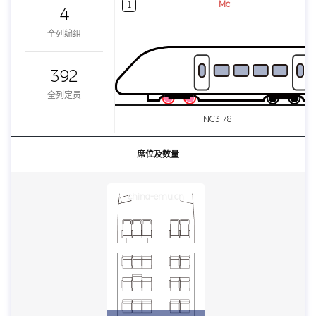
Mc
1
4
全列编组
392
全列定员
NC3 78
席位及数量
china-emu.cn