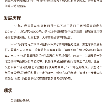
装置采用单侧闸瓦制动，每台转向架设有两个制动缸和四块闸瓦，并带有闸瓦
间隙自动调整器。
发展历程
1962年，我国曾从匈牙利冈茨一马瓦格厂进口了两列最高速度为
128km/h、总功率为1000马力的NC3型机械传动内燃动车组，配属在北京铁
路局北京机务段，担当北京一天津的特别快车的运营。
因NC3列车总定员较少且座椅间距太小影响乘坐舒适度，加之车辆高度偏
低，夏季车内温度高、没有乘务员室等问题，这两列动车组及全部ND1型机
车，自1975年5月起调配到兰州铁路局兰州西机务段。1978年，兰州局将一列
NC3型列车改造为管内公务车，供处理事故及路局领导检查工作之用，此后，
又将剩余车辆分配给七个救援列车使用并最终于1987年全部报废。该型动车
组的运营尝试为我们积累了一定的运用、维修方面的经验，这对下一步我国内
燃动车（组）的设计制造和运用将起到参考借鉴作用。
现状
全部报废/拆解。