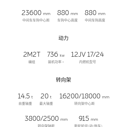
23600
880
880
mm
mm
mm
中间车车钩中心距
车钩中心高度
中间车钩高度
动力
2M2T
736
12JV 17/24
kw
编组
装机功率 ×
内燃机型号
转向架
14.5
20
16200/18000
t
t
mm
自重轴重
最大轴重
转向架中心距
3800/2500
915
mm
mm
转向架轴距
新轮轮径(动/拖车)