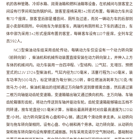
机的各种管路、冷却水箱、润滑油箱和燃料油箱等设备，在机械间与旅客室之
间设有行李间和加热锅炉间。旅客室座椅采用3+2形式布置，每辆动力车共设
有78个座席。旅客室后部是播音间、厕所及过道，而另一辆动力车的后部则
是小卖部和厕所。中间拖车为单层客车，两端均有厕所和上下车的通过台，车
体中部为采用3+2形式座席布置的客室，每辆客车设有118个座席，全列车定
员392人。
NC3型柴油动车组采用齿轮传动，每辆动力车仅设设有一个动力转向架
（前转向架），柴油机和机械传动装置直接安装在动力转向架上，并伸入上方
车体的机械间内。动力车装用一台四冲程、V型结构、12气缸、无增压、预燃
室式的12JV 17/24型柴油机，气缸内径为170毫米，活塞行程为240毫米，装
车功率为500马力，标定转速为每分钟1250转，单位燃油消耗率为170克/有
效马力·小时。柴油机输出的扭矩通过万向轴传送到摩擦离合器，然后通过第
二根万向轴驱动齿轮变速箱，变速箱输出轴又通过换向机构、主万向轴、车轴
齿轮箱锥形齿轮，将动力传送到车轴并驱动车轮。齿轮变速箱能够输出五档不
同转速，按车轮直径915毫米计算，当输出最高转速时对应最高速度为128公
里/小时。动力转向架没有心盘和中心销，通过两个滑动旁承支承。从动转向
架与拖车转向架相同，设有心盘、中心销和两个旁承。动力转向架、从动转向
架和拖车转向架均设有摩擦式减振器。列车采用克诺尔空气制动机，基础制动