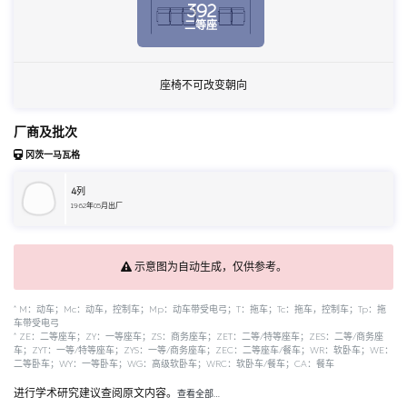
392
二等座
座椅不可改变朝向
厂商及批次
冈茨一马瓦格
4
列
1962年05月出厂
示意图为自动生成，仅供参考。
*
M：动车；Mc：动车，控制车；Mp：动车带受电弓；T：拖车；Tc：拖车，控制车；Tp：拖
车带受电弓
*
ZE：二等座车；ZY：一等座车；ZS：商务座车；ZET：二等/特等座车；ZES：二等/商务座
车；ZYT：一等/特等座车；ZYS：一等/商务座车；ZEC：二等座车/餐车；WR：软卧车；WE：
二等卧车；WY：一等卧车；WG：高级软卧车；WRC：软卧车/餐车；CA：餐车
进行学术研究建议查阅原文内容。
查看全部…