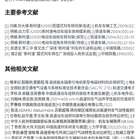
查看全部…
主要参考文献
[1] 闫峰,刘大维.新时速X2000型摆式列车转向架浅述[J].机车车辆工艺,2009(02):5-
[2] 杨榆,应力军.X2000新时速电动车组车体倾摆系统[J].铁道车辆,2004(08):14-18+
[3] 杨榆.新时速X2000电动车组拖车转向架(续完)[J].铁道车辆,2004(02):26-30+4
[4] 杨榆.新时速X2000电动车组拖车转向架(待续)[J].铁道车辆,2004(01):12-15+45
[5] 吴遗全,李三中,曾文忠.广深线“新时速”列车的引进和运用[J].中国铁路,2000(04):4
[6] 酒正超.“新时速”摆式列车将在广深线投入商务试运营[J].中国铁路,1998(05):52
其他相关文献
[1] 槐孝纪,程路明,黄鹏程,等.高效能永磁牵引电机新型电磁材料的应用研究[J].电机技术,202
[2] 全国轨道交通电气设备与系统标准化技术委员会(SAC/TC 278).轨道交通电子设备 
[3] 李秋泽,单巍,张英春等.中国高速动车组转向架技术发展及展望[J].机车电传动,2023(0
[4] 刘翰林,杨志刚,吴雨薇,等.250～400 km/h高速列车气动声学性能的仿真研究[J].铁道
[5] 罗春晓.中国高铁动车组巡览[M].中国铁道出版社有限公司,2022.
[6] 张洁,ADAMU Abdulmalik,苏新超等.转向架区域简化对高速列车气动性能的影响（英文）[J].Jou
[7] 任尊松,赵宇嘉,李玉怡,等.高速动车组转向架牵引制动载荷及损伤特征研究[J].机械工程学报,
[8] 中华人民共和国国家标准.标准锅具铁路限界第1部分：机车车辆限界.GB 146.1-2
[9] 丁叁叁,陈大伟,刘加利.中国高速列车研发与展望[J].力学学报,2021,53(01):35-50
[10] 李田,秦登,邹栋等.高速受电弓开闭口运行气动特性及对比研究[J].机械工程学报,2020,
[11] 李和平,严霄蕙.70年来我国铁路机车车辆制动技术的发展历程（续）[J].铁道机车车辆,20