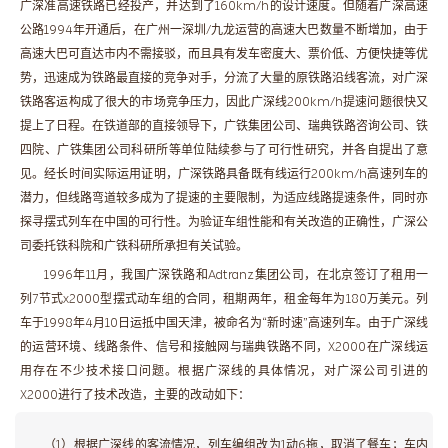
广深准高速铁路已经投产，并达到了160km/h的设计速度。但随着广深高速
公路1994年开通后，在广州一深圳/九龙运营的高速大巴数量不断增加，由于
高速大巴可直达市内不需接驳，而且具有发车密度大、票价低、方便快捷等优
势，迅速成为铁路最直接的竞争对手，分流了大量的原铁路沿线客流，对广深
铁路客运构成了很大的市场竞争压力，因此广深线200km/h提速问题很快又
提上了日程。在铁道部的直接领导下，广铁集团公司、瑞典铁路咨询公司、铁
四院、广铁集团公司科研所等单位陆续参与了可行性研究，并各自提出了意
见。经长时间实际运用证明，广深铁路具备既有线运行200km/h高速列车的
潜力，但线路弯道较多成为了提速的主要限制，为适应线路提速条件，同时亦
探寻摆式列车在中国的可行性。为验证车组性能和有关改造的正确性，广深公
司委托铁科院和广铁科研所承担有关试验。
1996年11月，我国广深铁路和Adtranz集团公司，在北京签订了租用一
列7节式x2000型摆式动车组的合同，租期两年，租金每年为180万美元。列
车于1998年4月10日运抵中国天津，被命名为“新时速”高速列车。由于广深线
的运营环境、线路条件、信号和接触网与瑞典铁路不同，X2000在广深线运
用存在不少技术接口问题。根据广深线的具体情况，对广深公司引进的
X2000进行了技术改造，主要的改动如下：
（1）根据广深线的客流情况，列车编组改为1动6拖，取消了餐车；车内