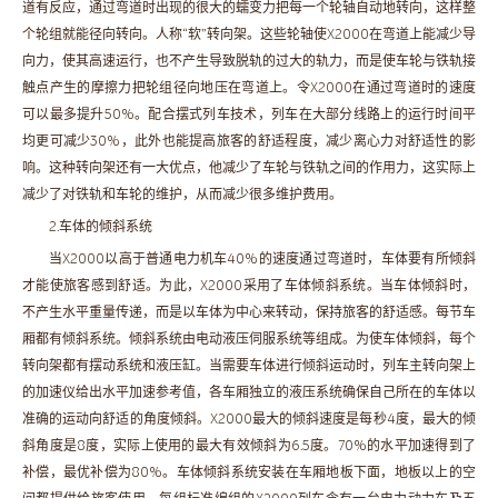
道有反应，通过弯道时出现的很大的蠕变力把每一个轮轴自动地转向，这样整
个轮组就能径向转向。人称“软”转向架。这些轮轴使X2000在弯道上能减少导
向力，使其高速运行，也不产生导致脱轨的过大的轨力，而是使车轮与铁轨接
触点产生的摩擦力把轮组径向地压在弯道上。令X2000在通过弯道时的速度
可以最多提升50%。配合摆式列车技术，列车在大部分线路上的运行时间平
均更可减少30%，此外也能提高旅客的舒适程度，减少离心力对舒适性的影
响。这种转向架还有一大优点，他减少了车轮与铁轨之间的作用力，这实际上
减少了对铁轨和车轮的维护，从而减少很多维护费用。
2.车体的倾斜系统
当X2000以高于普通电力机车40%的速度通过弯道时，车体要有所倾斜
才能使旅客感到舒适。为此，X2000采用了车体倾斜系统。当车体倾斜时，
不产生水平重量传递，而是以车体为中心来转动，保持旅客的舒适感。每节车
厢都有倾斜系统。倾斜系统由电动液压伺服系统等组成。为使车体倾斜，每个
转向架都有摆动系统和液压缸。当需要车体进行倾斜运动时，列车主转向架上
的加速仪给出水平加速参考值，各车厢独立的液压系统确保自己所在的车体以
准确的运动向舒适的角度倾斜。X2000最大的倾斜速度是每秒4度，最大的倾
斜角度是8度，实际上使用的最大有效倾斜为6.5度。70%的水平加速得到了
补偿，最优补偿为80%。车体倾斜系统安装在车厢地板下面，地板以上的空