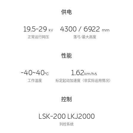
供电
19.5-29
4300 / 6922
kV
mm
正常运行网压
落弓/最大高度
性能
-40~40
1.62
℃
km/h/s
工作温度
标定起动加速度（非实际运用情况）
控制
LSK-200 LKJ2000
列控系统