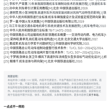
[12] 李和平,严霄蕙.70年来我国铁路机车车辆制动技术的发展历程[J].铁道机车车辆,2019,
[13] 孙中央.列车牵引计算实用教程[M].北京:中国铁道出版社,2019.
[14] 唐明赞,熊小慧,钟睦等.高速列车外风挡安装间距对风挡气动特性的影响[J].铁道科学与工
[15] 中华人民共和国铁道行业标准.机车车辆强度设计及试验鉴定规范转向架 第1部分:转向架构架
[16] 罗一童.中国火车大图集[M].中国铁道出版社有限公司,2019
[17] 冯江华.轨道交通永磁电机牵引系统关键技术及发展趋势[J].机车电传动,2018(06):
[18] 中华人民共和国铁道行业标准.TB/T 1407.1-2018.
[19] 中国铁路总公司运输局机务部.铁路机车概要——交流传动内燃、电力机车[M].北京
[20] 梁炜昭,黄孝亮,尚红霞.动车组构造[M].北京:北京交通大学出版社,2017.
[21] 黄成荣.机车动力学若干问题研究[D].中国铁道科学研究院,2015.
[22] 中国铁路总公司.动车组制动盘暂行技术条件：TJ/CL 310—2014[S].2014.
[23] 中国铁路总公司.动车组闸片暂行技术条件：TJ/CL 307—2014[S].2014.
[24] 于梦阁,张继业,张卫华.横风下高速列车流线型头型多目标气动优化设计[J].机械工程学报,
[25] 鲍维千,机车总体与转向架[M].北京:中国铁道出版社,2010.
简要说明：
本站并非CR或者CRRC官网，内容不代表官方，不会严格执行官方命名方式/分类等，若
与官方不一致，不属于错误。本站无法保证数据的准确性，亦无法保证数据的时效性。
本站所有动车组萌化头像均获得著作权，未经授权不得进行未署名的转发或进行二次创
作。本站目前不接受任何形式的图片、视频投稿。不得将本站内容以截图、录屏等形式
用于包括但不限于抖音、快手、西瓜视频、头条等视频创作。更多内容参见
关于本站
。
一点点不一样的