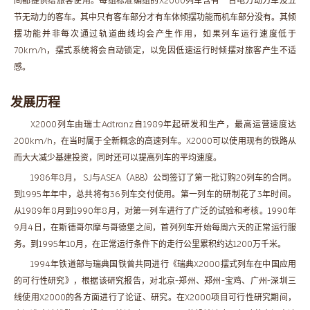
间都提供给旅客使用。每组标准编组的X2000列车含有一台电力动力车及五
节无动力的客车。其中只有客车部分才有车体倾摆功能而机车部分没有。其倾
摆功能并非每次通过轨道曲线均会产生作用，如果列车运行速度低于
70km/h，摆式系统将会自动锁定，以免因低速运行时倾摆对旅客产生不适
感。
发展历程
X2000列车由瑞士Adtranz自1989年起研发和生产，最高运营速度达
200km/h，在当时属于全新概念的高速列车。X2000可以使用现有的铁路从
而大大减少基建投资，同时还可以提高列车的平均速度。
1986年8月， SJ与ASEA（ABB）公司签订了第一批订购20列车的合同。
到1995年年中，总共将有36列车交付使用。第一列车的研制花了3年时间。
从1989年8月到1990年8月，对第一列车进行了广泛的试验和考核。1990年
9月4日，在斯德哥尔摩与哥德堡之间，首列列车开始每周六天的正常运行服
务。到1995年10月，在正常运行条件下的走行公里累积约达1200万千米。
1994年铁道部与瑞典国铁曾共同进行《瑞典X2000摆式列车在中国应用
的可行性研究》，根据该研究报告，对北京-郑州、郑州-宝鸡、广州-深圳三
线使用X2000的各方面进行了论证、研究。在X2000项目可行性研究期间，