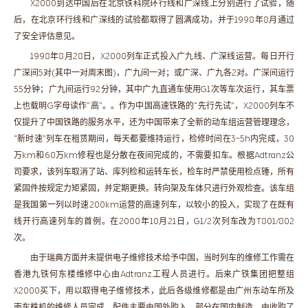
X2000到达中国后在北京铁科院环行线和广深线上分别进行了试验，随
后，在北京环行线和广深线的试验都取得了圆满成功，并于1998年8月通过
了安全评估意见。
1998年8月28日，X2000列车正式投入广九线、广深线运营。每日开行
广深间5对(其中一对周末图)，广九间一对；或广深、广九各2对。广深间运行
55分钟；广九间运行92分钟，其中广九直通车使用G1次等车次运行，其车票
上也载明G字母读作“高”。。作为中国高速铁路的“先行先试”，X2000列车不
仅提升了中国铁路的服务水平，还为中国带来了全新的动车组运营管理理念，
“新时速”列车在租赁期间，每天都要维持运行，检修时间在3~5h内完成，30
万km和60万km修程也是分散在夜间完成的，不需要扣车。根据Adtranz公
司要求，该列车取消了站、库列检和运转车长，检车时严禁使用检点锤，所有
紧固件按规定力矩紧固，并定期更换。转向架及车体只进行外观检查。该车组
是我国第一列以时速200km运营的高速列车，以较小的投入，实现了在既有
线开行高速列车的首例。在2000年10月21日，G1/2次列车改为T801/802
次。
由于瑞典方面并未提供电子维修技术给予中国，当时列车的维修工作需在
香港九铁何东楼维修中心由Adtranz工程人员进行。后来广铁集团把整组
X2000买下，用以取得电子维修技术，此后各级维修都是由广州东动车所及
南车株机的维修人员完成，配件主要由国外购入，部分在国内制造，由收购了