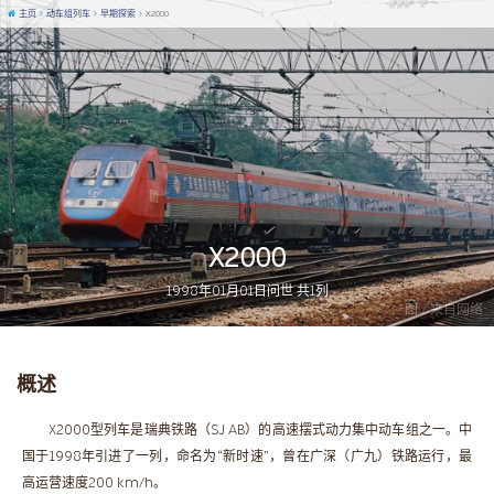
主页
动车组列车
早期探索
X2000
X2000
1998年01月01日问世 共1列
图 / 来自网络
概述
X2000型列车是瑞典铁路（SJ AB）的高速摆式动力集中动车组之一。中
国于1998年引进了一列，命名为“新时速”，曾在广深（广九）铁路运行，最
高运营速度200 km/h。