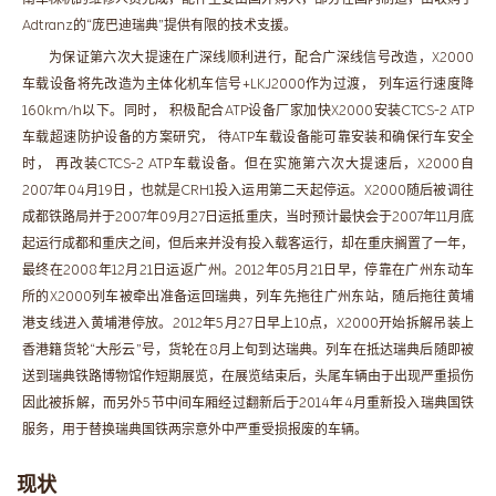
Adtranz的“庞巴迪瑞典”提供有限的技术支援。
为保证第六次大提速在广深线顺利进行，配合广深线信号改造，X2000
车载设备将先改造为主体化机车信号+LKJ2000作为过渡， 列车运行速度降
160km/h以下。同时， 积极配合ATP设备厂家加快X2000安装CTCS-2 ATP
车载超速防护设备的方案研究， 待ATP车载设备能可靠安装和确保行车安全
时， 再改装CTCS-2 ATP车载设备。但在实施第六次大提速后，X2000自
2007年04月19日，也就是CRH1投入运用第二天起停运。X2000随后被调往
成都铁路局并于2007年09月27日运抵重庆，当时预计最快会于2007年11月底
起运行成都和重庆之间，但后来并没有投入载客运行，却在重庆搁置了一年，
最终在2008年12月21日运返广州。2012年05月21日早，停靠在广州东动车
所的X2000列车被牵出准备运回瑞典，列车先拖往广州东站，随后拖往黄埔
港支线进入黄埔港停放。2012年5月27日早上10点，X2000开始拆解吊装上
香港籍货轮“大彤云”号，货轮在8月上旬到达瑞典。列车在抵达瑞典后随即被
送到瑞典铁路博物馆作短期展览，在展览结束后，头尾车辆由于出现严重损伤
因此被拆解，而另外5节中间车厢经过翻新后于2014年4月重新投入瑞典国铁
服务，用于替换瑞典国铁两宗意外中严重受损报废的车辆。
现状