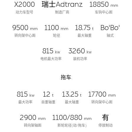
X2000
瑞士Adtranz
18850
mm
动力车型号
制造厂商
车钩中心距
9500
1100
18.75
Bo'Bo'
mm
mm
t
转向架中心距
轮径
最大轴重
轴式
815
3260
kw
kw
电机最大功率
装机功率
拖车
815
12
13.25
17700
kw
t
t
mm
最大功率
自重轴重
最大轴重
转向架中心距
2900
1100/880
有
mm
mm
转向架轴距
新轮轮径(动/拖车)
停放制动