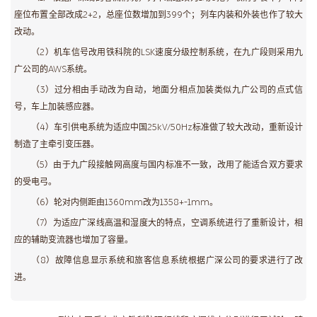
座位布置全部改成2+2，总座位数增加到399个；列车内装和外装也作了较大
改动。
（2）机车信号改用铁科院的LSK速度分级控制系统，在九广段则采用九
广公司的AWS系统。
（3）过分相由手动改为自动，地面分相点加装类似九广公司的点式信
号，车上加装感应器。
（4）车引供电系统为适应中国25kV/50Hz标准做了较大改动，重新设计
制造了主牵引变压器。
（5）由于九广段接触网高度与国内标准不一致，改用了能适合双方要求
的受电弓。
（6）轮对内侧距由1360mm改为1358+-1mm。
（7）为适应广深线高温和湿度大的特点，空调系统进行了重新设计，相
应的辅助变流器也增加了容量。
（8）故障信息显示系统和旅客信息系统根据广深公司的要求进行了改
进。