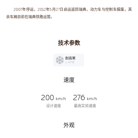
2007年停运，2012年5月27日启运返回瑞典，动力车与控制车报废。其
余车厢目前在瑞典铁路运营。
技术参数
耐高寒
≤-40℃
速度
200
276
km/h
km/h
设计速度
最高实验速度
外观