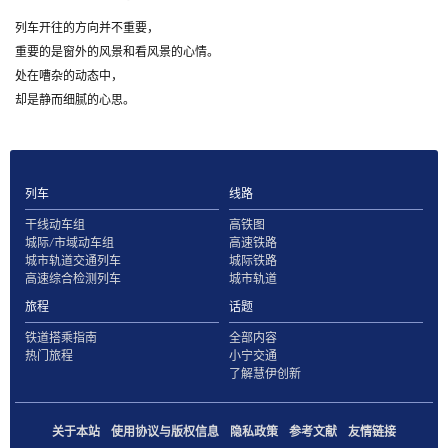
列车开往的方向并不重要，
重要的是窗外的风景和看风景的心情。
处在嘈杂的动态中，
却是静而细腻的心思。
列车
线路
干线动车组
高铁图
城际/市域动车组
高速铁路
城市轨道交通列车
城际铁路
高速综合检测列车
城市轨道
旅程
话题
铁道搭乘指南
全部内容
热门旅程
小宁交通
了解慧伊创新
关于本站
使用协议与版权信息
隐私政策
参考文献
友情链接