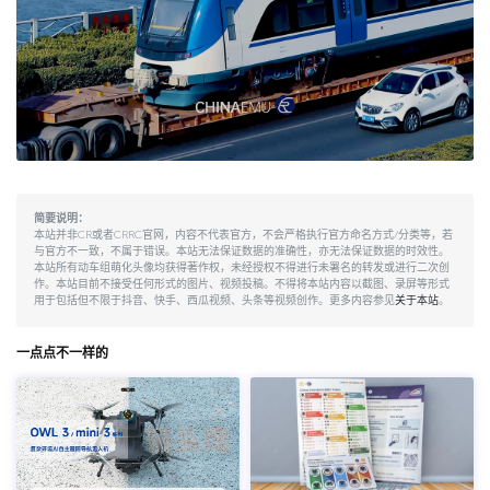
简要说明：
本站并非CR或者CRRC官网，内容不代表官方，不会严格执行官方命名方式/分类等，若
与官方不一致，不属于错误。本站无法保证数据的准确性，亦无法保证数据的时效性。
本站所有动车组萌化头像均获得著作权，未经授权不得进行未署名的转发或进行二次创
作。本站目前不接受任何形式的图片、视频投稿。不得将本站内容以截图、录屏等形式
用于包括但不限于抖音、快手、西瓜视频、头条等视频创作。更多内容参见
关于本站
。
一点点不一样的