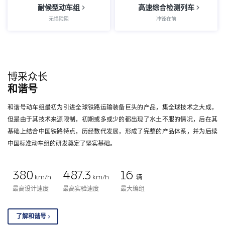
耐候型动车组
高速综合检测列车
无惧险阻
冲锋在前
博采众长
和谐号
和谐号动车组最初为引进全球铁路运输装备巨头的产品，集全球技术之大成，
但是由于其技术来源限制，初期或多或少的都出现了水土不服的情况，后在其
基础上结合中国铁路特点，历经数代发展，形成了完整的产品体系，并为后续
中国标准动车组的研发奠定了坚实基础。
380
487.3
16
km/h
km/h
辆
最高设计速度
最高实验速度
最大编组
了解和谐号