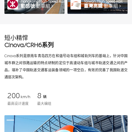
Hongkong High Speed Rail
Taiwan High Speed Rail
動感號
動車組
臺灣高鐵
動車組
图 / wmteng
短小精悍
Cinova/CRH6系列
Cinova系列是原南车青岛四方在和谐号动车组和城轨列车的基础上，针对中国
城市群之间铁路运输的特点研制的定位于高速动车组与城市轨道交通之间的产
品，填补了中国轨道交通客运装备领域的一项空白，有效的完善了我国轨道交
通层次架构。
200
8
km/h
辆
最高设计速度
最大编组