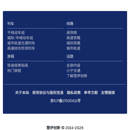
列车
线路
干线动车组
高铁图
城际/市域动车组
高速铁路
城市轨道交通列车
城际铁路
高速综合检测列车
城市轨道
旅程
话题
铁道搭乘指南
全部内容
热门旅程
小宁交通
了解慧伊创新
关于本站
使用协议与版权信息
隐私政策
参考文献
友情链接
京ICP备17005611号
慧伊创新
© 2014-2026