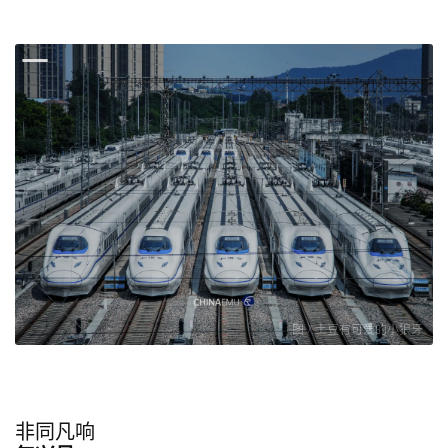
图 / 土豆有可爱的小狼牙
非同凡响