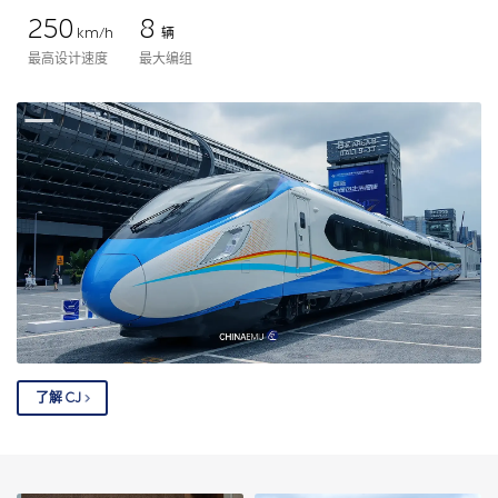
250
8
km/h
辆
最高设计速度
最大编组
了解 CJ