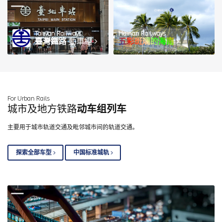
Taiwan Railways
Hainan Railways
臺灣鐵路
動車組
五彩斑斓的海南
图 / wmteng
For Urban Rails
城市及地方铁路
动车组列车
主要用于城市轨道交通及毗邻城市间的轨道交通。
探索全部车型
中国标准城轨