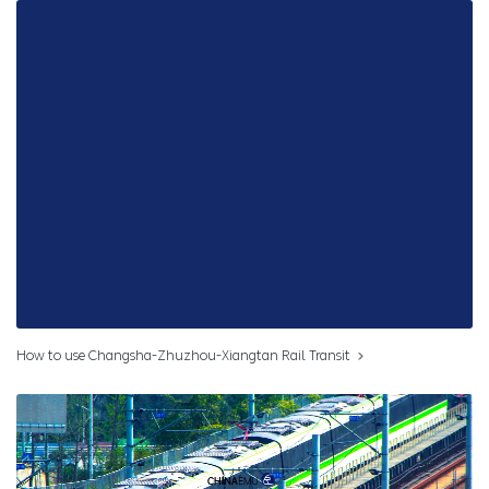
How to use Changsha-Zhuzhou-Xiangtan Rail Transit