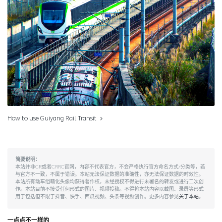
How to use Guiyang Rail Transit
简要说明：
本站并非CR或者CRRC官网，内容不代表官方，不会严格执行官方命名方式/分类等，若
与官方不一致，不属于错误。本站无法保证数据的准确性，亦无法保证数据的时效性。
本站所有动车组萌化头像均获得著作权，未经授权不得进行未署名的转发或进行二次创
作。本站目前不接受任何形式的图片、视频投稿。不得将本站内容以截图、录屏等形式
用于包括但不限于抖音、快手、西瓜视频、头条等视频创作。更多内容参见
关于本站
。
一点点不一样的