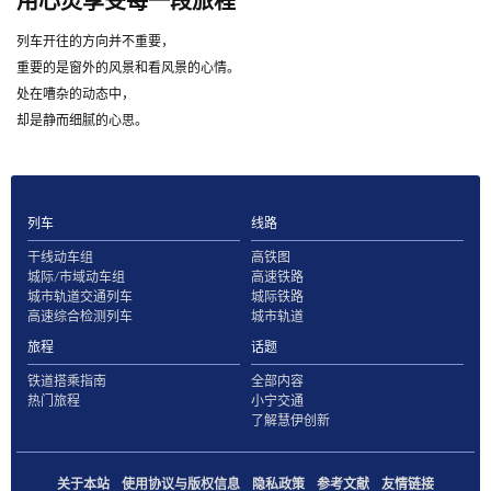
用心灵享受每一段旅程
列车开往的方向并不重要，
重要的是窗外的风景和看风景的心情。
处在嘈杂的动态中，
却是静而细腻的心思。
列车
线路
干线动车组
高铁图
城际/市域动车组
高速铁路
城市轨道交通列车
城际铁路
高速综合检测列车
城市轨道
旅程
话题
铁道搭乘指南
全部内容
热门旅程
小宁交通
了解慧伊创新
关于本站
使用协议与版权信息
隐私政策
参考文献
友情链接