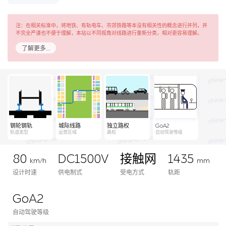
注：在相关标准中，将地铁、有轨电车、市郊铁路等本没有相关性的概念进行并列，并
不完全严谨也不便于理解，本站以不同视角对线路进行重新分类，相对更容易理解。
了解更多…
钢轮钢轨
城际线路
独立路权
GoA2
轨道类型
运营区域
路权
自动驾驶等级
80
DC1500V
接触网
1435
km/h
mm
设计时速
供电制式
受电方式
轨距
GoA2
自动驾驶等级