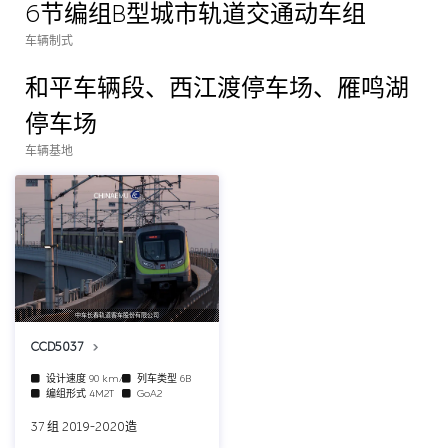
6节编组B型城市轨道交通动车组
车辆制式
和平车辆段、西江渡停车场、雁鸣湖
停车场
车辆基地
中车长春轨道客车股份有限公司
CCD5037
设计速度
90 km/h
列车类型
6B
编组形式
4M2T
GoA2
37 组 2019-2020造