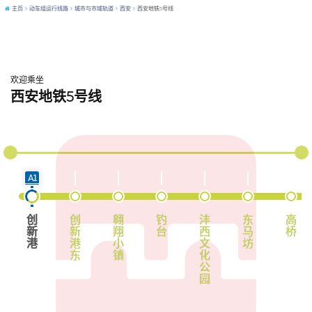
主页
动车组运行线路
城市与市域轨道
西安
西安地铁5号线
欢迎乘坐
西安地铁5号线
西咸新区智轨示范线1号线
咸阳高新区智轨A1线
西咸新区智轨示范线1号线
A1
创
创
翱
钓
沣
东
高
新
新
翔
台
西
马
桥
港
港
小
文
坊
东
镇
化
公
园