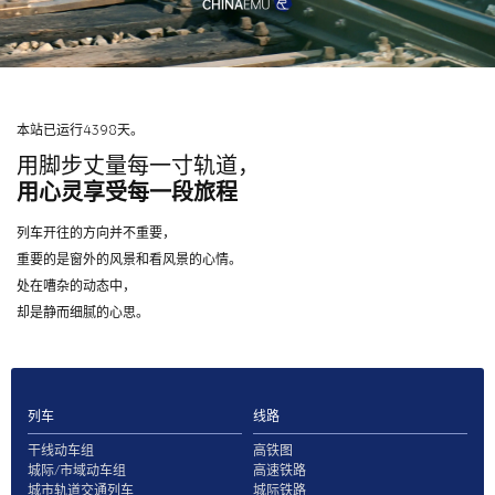
本站已运行4398天。
用脚步丈量每一寸轨道，
用心灵享受每一段旅程
列车开往的方向并不重要，
重要的是窗外的风景和看风景的心情。
处在嘈杂的动态中，
却是静而细腻的心思。
列车
线路
干线动车组
高铁图
城际/市域动车组
高速铁路
城市轨道交通列车
城际铁路