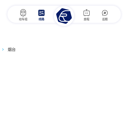
动车组
线路
旅程
话题
烟台