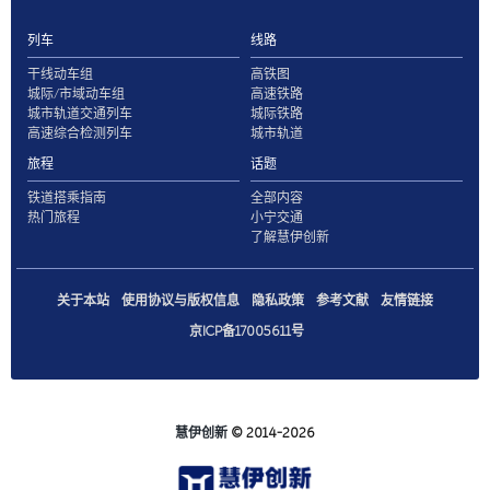
列车
线路
干线动车组
高铁图
城际/市域动车组
高速铁路
城市轨道交通列车
城际铁路
高速综合检测列车
城市轨道
旅程
话题
铁道搭乘指南
全部内容
热门旅程
小宁交通
了解慧伊创新
关于本站
使用协议与版权信息
隐私政策
参考文献
友情链接
京ICP备17005611号
慧伊创新
© 2014-2026