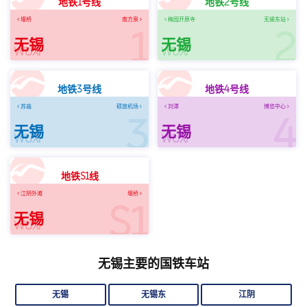
地铁1号线
地铁2号线
堰桥
南方泉
梅园开原寺
无锡东站
1
2
无锡
无锡
WUXI
WUXI
地铁3号线
地铁4号线
苏庙
硕放机场
刘潭
博览中心
3
4
无锡
无锡
WUXI
WUXI
地铁S1线
江阴外滩
堰桥
S1
无锡
WUXI
无锡主要的国铁车站
无锡
无锡东
江阴