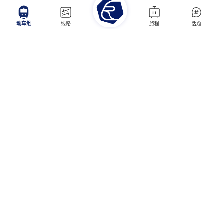
动车组
线路
旅程
话题
本站已运行4399天。
用脚步丈量每一寸轨道，
用心灵享受每一段旅程
列车开往的方向并不重要，
重要的是窗外的风景和看风景的心情。
处在嘈杂的动态中，
却是静而细腻的心思。