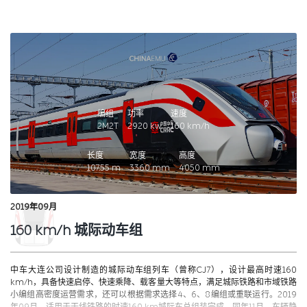
编组
功率
速度
2M2T
2920
kw
160
km/h
长度
宽度
高度
107.55
m
3360
mm
4050
mm
2019年09月
160 km/h 城际动车组
中车大连公司设计制造的城际动车组列车（曾称CJ7），设计最高时速160
km/h，具备快速启停、快速乘降、载客量大等特点，满足城际铁路和市域铁路
小编组高密度运营需求，还可以根据需求选择4、6、8编组或重联运行。2019
年09月，适用于干线铁路的时速160 km城际车总组装完成，同年11月，车辆静