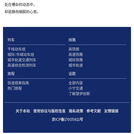
处在嘈杂的动态中，
却是静而细腻的心思。
列车
线路
干线动车组
高铁图
城际/市域动车组
高速铁路
城市轨道交通列车
城际铁路
高速综合检测列车
城市轨道
旅程
话题
铁道搭乘指南
全部内容
热门旅程
小宁交通
了解慧伊创新
关于本站
使用协议与版权信息
隐私政策
参考文献
友情链接
京ICP备17005611号