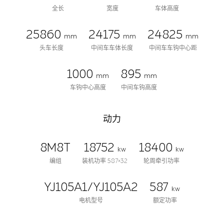
全长
宽度
车体高度
25860
24175
24825
mm
mm
mm
头车长度
中间车车体长度
中间车车钩中心距
1000
895
mm
mm
车钩中心高度
中间车钩高度
动力
8M8T
18752
18400
kw
kw
编组
装机功率 587×32
轮周牵引功率
YJ105A1/YJ105A2
587
kw
电机型号
额定功率