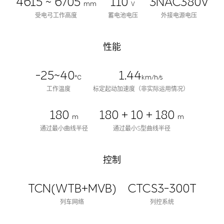
4615 ~ 6705
110
3NAC380V
mm
V
受电弓工作高度
蓄电池电压
外接电源电压
性能
-25~40
1.44
℃
km/h/s
工作温度
标定起动加速度（非实际运用情况）
180
180 + 10 + 180
m
m
通过最小曲线半径
通过最小S型曲线半径
控制
TCN(WTB+MVB)
CTCS3-300T
列车网络
列控系统