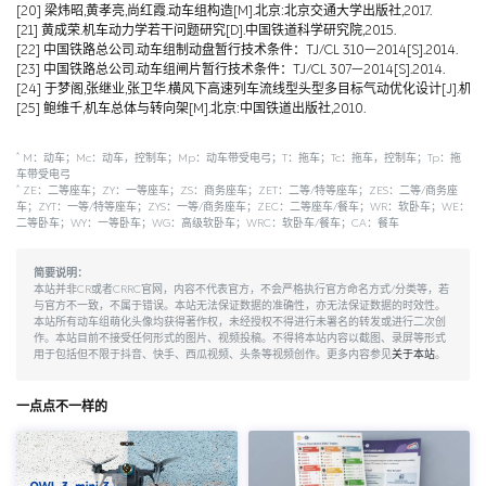
[20] 梁炜昭,黄孝亮,尚红霞.动车组构造[M].北京:北京交通大学出版社,2017.
[21] 黄成荣.机车动力学若干问题研究[D].中国铁道科学研究院,2015.
[22] 中国铁路总公司.动车组制动盘暂行技术条件：TJ/CL 310—2014[S].2014.
[23] 中国铁路总公司.动车组闸片暂行技术条件：TJ/CL 307—2014[S].2014.
[24] 于梦阁,张继业,张卫华.横风下高速列车流线型头型多目标气动优化设计[J].机械工程学报,
[25] 鲍维千,机车总体与转向架[M].北京:中国铁道出版社,2010.
*
M：动车；Mc：动车，控制车；Mp：动车带受电弓；T：拖车；Tc：拖车，控制车；Tp：拖
车带受电弓
*
ZE：二等座车；ZY：一等座车；ZS：商务座车；ZET：二等/特等座车；ZES：二等/商务座
车；ZYT：一等/特等座车；ZYS：一等/商务座车；ZEC：二等座车/餐车；WR：软卧车；WE：
二等卧车；WY：一等卧车；WG：高级软卧车；WRC：软卧车/餐车；CA：餐车
简要说明：
本站并非CR或者CRRC官网，内容不代表官方，不会严格执行官方命名方式/分类等，若
与官方不一致，不属于错误。本站无法保证数据的准确性，亦无法保证数据的时效性。
本站所有动车组萌化头像均获得著作权，未经授权不得进行未署名的转发或进行二次创
作。本站目前不接受任何形式的图片、视频投稿。不得将本站内容以截图、录屏等形式
用于包括但不限于抖音、快手、西瓜视频、头条等视频创作。更多内容参见
关于本站
。
一点点不一样的