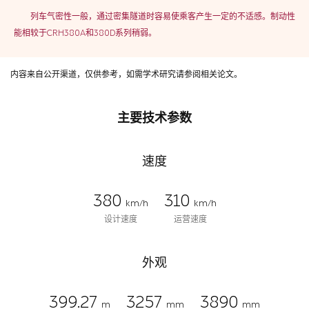
列车气密性一般，通过密集隧道时容易使乘客产生一定的不适感。制动性
能相较于CRH380A和380D系列稍弱。
内容来自公开渠道，仅供参考，如需学术研究请参阅相关论文。
主要技术参数
速度
380
310
km/h
km/h
设计速度
运营速度
外观
399.27
3257
3890
m
mm
mm