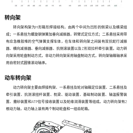
转向架
转向架构架为H形箱形焊接结构，由两个中间为凹形的侧梁以及横梁组
成；一系悬挂为螺旋钢弹簧加垂向减振器，转臂式定位方式；二系悬挂采用带
有应急橡胶堆的空气弹簧支撑车体，在车体和转向架之间装有双抗蛇行减振
器、横向减振器、垂向减振器、抗侧滚装置以及Z形双拉杆牵引装置。动力转
向架采用轮盘制动方式，非动力转向架采用轴盘制动方式，转向架轴箱轴承采
用自密封式圆锥滚动轴承。
动车转向架
动力转向架主要由焊接构架、一系悬挂及轮对轴箱定位装置、二系悬挂及
牵引装置、抗测滚扭杆装置、枕梁、驱动装置、基础制动装置、轴温报警装
置、撒砂装置和ATP信号接收装置以及轮缘润滑装置等组成。动力转向架有2
根动力轴，动力轴上装有两个制动轮盘和一组齿轮箱。