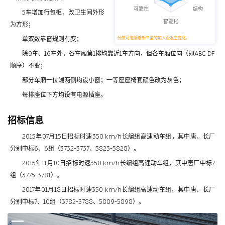
5车增加行包柜、改卫生间外形
为方形；
单双数靠窗规则有变；
分数可能随着新车型的加入而发生变化。
除9车、16车外，各车厢第1排均靠近1车方向，但各车厢位向（即ABC DF
顺序）不变；
部分车厢一位端两侧均设小窗；一等座座椅套颜色改为灰色；
每排座位下方均设有电源插座。
招标信息
2015年07月15日招标时速350 km/h长编组高速动车组，其中唐、长厂
分别中标6、6组（3732-3737、5823-5828）。
2015年11月10日招标时速350 km/h长编组高速动车组，其中唐厂中标7
组（3775-3781）。
2017年01月18日招标时速350 km/h长编组高速动车组，其中唐、长厂
分别中标7、10组（3782-3788、5889-5898）。