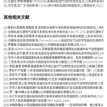
[8] 孔繁冰,李明,韩璐等.CRH380BL高速动车组气动外形优化设计[J].铁道机车车辆,2012,
[9] 刘文宽,苏广才,汤宏群,等.YJ105A牵引电机机座的铸造技术[J].铸造技术,2012,33(01
其他相关文献
[1] 槐孝纪,程路明,黄鹏程,等.高效能永磁牵引电机新型电磁材料的应用研究[J].电机技术,202
[2] 全国轨道交通电气设备与系统标准化技术委员会(SAC/TC 278).轨道交通电子设备 
[3] 李秋泽,单巍,张英春等.中国高速动车组转向架技术发展及展望[J].机车电传动,2023(0
[4] 刘翰林,杨志刚,吴雨薇,等.250～400 km/h高速列车气动声学性能的仿真研究[J].铁道
[5] 罗春晓.中国高铁动车组巡览[M].中国铁道出版社有限公司,2022.
[6] 张洁,ADAMU Abdulmalik,苏新超等.转向架区域简化对高速列车气动性能的影响（英文）[J].Jou
[7] 任尊松,赵宇嘉,李玉怡,等.高速动车组转向架牵引制动载荷及损伤特征研究[J].机械工程学报,
[8] 中华人民共和国国家标准.标准锅具铁路限界第1部分：机车车辆限界.GB 146.1-2
[9] 丁叁叁,陈大伟,刘加利.中国高速列车研发与展望[J].力学学报,2021,53(01):35-50
[10] 李田,秦登,邹栋等.高速受电弓开闭口运行气动特性及对比研究[J].机械工程学报,2020,
[11] 李和平,严霄蕙.70年来我国铁路机车车辆制动技术的发展历程（续）[J].铁道机车车辆,20
[12] 李和平,严霄蕙.70年来我国铁路机车车辆制动技术的发展历程[J].铁道机车车辆,2019,
[13] 孙中央.列车牵引计算实用教程[M].北京:中国铁道出版社,2019.
[14] 唐明赞,熊小慧,钟睦等.高速列车外风挡安装间距对风挡气动特性的影响[J].铁道科学与工
[15] 中华人民共和国铁道行业标准.机车车辆强度设计及试验鉴定规范转向架 第1部分:转向架构架
[16] 罗一童.中国火车大图集[M].中国铁道出版社有限公司,2019
[17] 冯江华.轨道交通永磁电机牵引系统关键技术及发展趋势[J].机车电传动,2018(06):
[18] 中华人民共和国铁道行业标准.TB/T 1407.1-2018.
[19] 中国铁路总公司运输局机务部.铁路机车概要——交流传动内燃、电力机车[M].北京