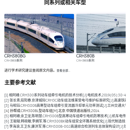
同系列或相关车型
CRH380BG
CRH380B
CRH380B系列
CRH380B系列
进行学术研究建议查阅原文内容。
查看全部…
主要参考文献
[1] 相阿峰.CRH380系列动车组牵引电机的技术分析[J].电机技术,2019(05):38-43.
[2] 张长青,段阳春.京津城际CRH3C动车组法维莱受电弓维护标准研究[J].高速铁路技术,201
[3] 马昭钰.CRH380B高寒型动车组牵引变流器冷却单元功率测试[J].兰州交通大学学报,201
[4] 孙帮成.CRH380BL型动车组[M].北京:中国铁道出版社,2014.
[5] 相阿峰,余卫龙,陈明慧.CRH380B型高寒动车组牵引电机防寒技术[J].机车电传动,2014
[6] 王聪聪,韩晓敏,李拥军,等.CRH380BK动车组安全环路系统优化[J].现代制造技术与装备,
[7] 李海浪,王卫东,康洪军,等.CRH380B-002高速综合检测列车总体架构设计[J].铁道建筑,2