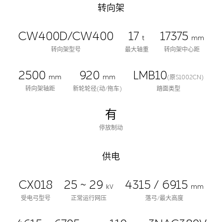
转向架
CW400D/CW400
17
17375
t
mm
转向架型号
最大轴重
转向架中心距
2500
920
LMB10
mm
mm
(原S1002CN)
转向架轴距
新轮轮径(动/拖车)
踏面类型
有
停放制动
供电
CX018
25 ~ 29
4315 / 6915
kV
mm
受电弓型号
正常运行网压
落弓/最大高度