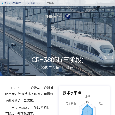
主页
动车组列车
CRH380B系列
CRH380BL(三阶段)
CRH380BL(三阶段)
2015年12月问世 共34列
图 / Aiklld2364
CRH380BL三阶段与二阶段差
技术水平
距不大，外观基本无区别，但是细
节部分做了一些优化。
与CRH380BL二阶段型相比，
三阶段内部变化如下：