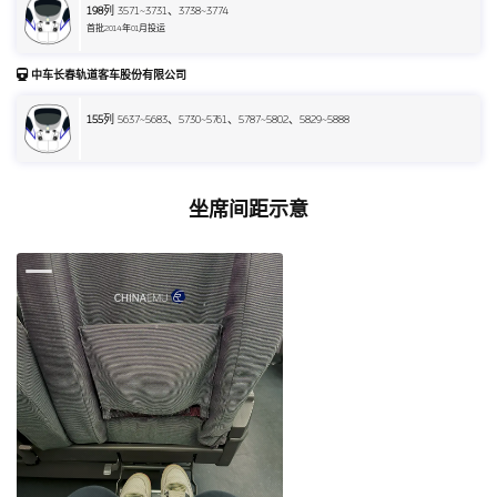
198
列 3571~3731、3738~3774
首批2014年01月投运
中车长春轨道客车股份有限公司
155
列 5637~5683、5730~5761、5787~5802、5829~5888
坐席间距示意