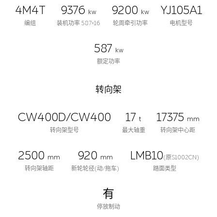
4M4T
9376
9200
YJ105A1
kw
kw
编组
装机功率 587×16
轮周牵引功率
电机型号
587
kw
额定功率
转向架
CW400D/CW400
17
17375
t
mm
转向架型号
最大轴重
转向架中心距
2500
920
LMB10
mm
mm
(原S1002CN)
转向架轴距
新轮轮径(动/拖车)
踏面类型
有
停放制动