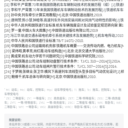
[11] 李和平,严霄蕙.70年来我国铁路机车车辆制动技术的发展历程（续）[J].铁道机车车辆,20
[12] 李和平,严霄蕙.70年来我国铁路机车车辆制动技术的发展历程[J].铁道机车车辆,2019,
[13] 孙中央.列车牵引计算实用教程[M].北京:中国铁道出版社,2019.
[14] 唐明赞,熊小慧,钟睦等.高速列车外风挡安装间距对风挡气动特性的影响[J].铁道科学与工
[15] 中华人民共和国铁道行业标准.机车车辆强度设计及试验鉴定规范转向架 第1部分:转向架构架
[16] 罗一童.中国火车大图集[M].中国铁道出版社有限公司,2019
[17] 冯江华.轨道交通永磁电机牵引系统关键技术及发展趋势[J].机车电传动,2018(06):
[18] 中华人民共和国铁道行业标准.TB/T 1407.1-2018.
[19] 中国铁路总公司运输局机务部.铁路机车概要——交流传动内燃、电力机车[M].北京
[20] 梁炜昭,黄孝亮,尚红霞.动车组构造[M].北京:北京交通大学出版社,2017.
[21] 黄成荣.机车动力学若干问题研究[D].中国铁道科学研究院,2015.
[22] 中国铁路总公司.动车组制动盘暂行技术条件：TJ/CL 310—2014[S].2014.
[23] 中国铁路总公司.动车组闸片暂行技术条件：TJ/CL 307—2014[S].2014.
[24] 于梦阁,张继业,张卫华.横风下高速列车流线型头型多目标气动优化设计[J].机械工程学报,
[25] 鲍维千,机车总体与转向架[M].北京:中国铁道出版社,2010.
*
M：动车；Mc：动车，控制车；Mp：动车带受电弓；T：拖车；Tc：拖车，控制车；Tp：拖
车带受电弓
*
ZE：二等座车；ZY：一等座车；ZS：商务座车；ZET：二等/特等座车；ZES：二等/商务座
车；ZYT：一等/特等座车；ZYS：一等/商务座车；ZEC：二等座车/餐车；WR：软卧车；WE：
二等卧车；WY：一等卧车；WG：高级软卧车；WRC：软卧车/餐车；CA：餐车
简要说明：
本站并非CR或者CRRC官网，内容不代表官方，不会严格执行官方命名方式/分类等，若