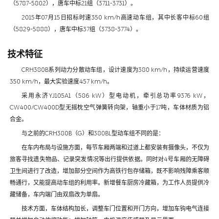
（5787-5802），唐车中标21组（3711-3731）。
2015年07月15日招标时速350 km/h高速动车组，其中长客中标60组
（5829-5888），唐车中标37组（3738-3774）。
技术特征
CRH380B系列动力分散动车组，设计速度为380 km/h，持续运营速度
350 km/h，最大实验速度457 km/h。
采用永济YJ105A1（586 kW）型电动机，牵引总功率9376 kW，
CW400/CW400D型无摇枕空气弹簧转向架，轴重小于17吨，车体材质为铝
合金。
与之前的CRH380B（G）和380BL型动车组不同的是：
在车内布局与设施方面，每节车厢两端和过道上都安装有摄像头，不仅为
旅客寻找遗失物品、记录突发情况等出行提供依据。同时对4号车厢的无障碍
卫生间进行了改造，增加部分空间作为高铁行包存储箱，既不影响残障乘客顺
畅通行，又能提高动车组的利用率。新增餐车厨房冷藏箱，为工作人员提供冷
藏储备，车内端门由双扇改为单扇。
技术方面，车体结构加长，调整车门位置和开门方向，增加车钩电气连接