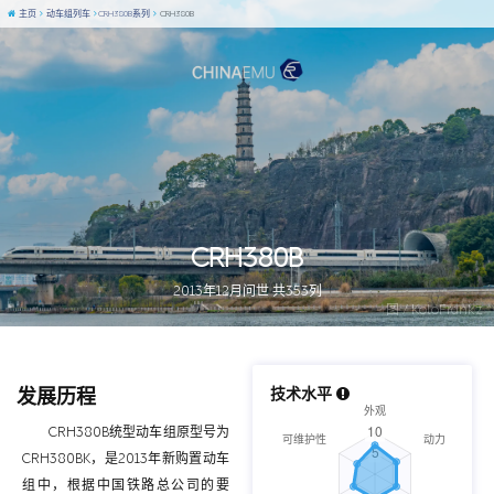
主页
动车组列车
CRH380B系列
CRH380B
CRH380B
2013年12月问世 共353列
图 / KoloFrankz
发展历程
技术水平
CRH380B统型动车组原型号为
CRH380BK，是2013年新购置动车
组中，根据中国铁路总公司的要