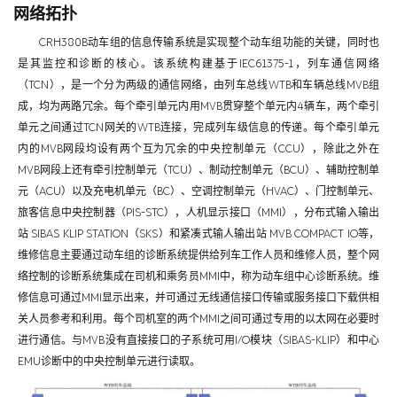
网络拓扑
CRH380B动车组的信息传输系统是实现整个动车组功能的关键，同时也
是其监控和诊断的核心。该系统构建基于IEC61375-1，列车通信网络
（TCN），是一个分为两级的通信网络，由列车总线WTB和车辆总线MVB组
成，均为两路冗余。每个牵引单元内用MVB贯穿整个单元内4辆车，两个牵引
单元之间通过TCN网关的WTB连接，完成列车级信息的传递。每个牵引单元
内的MVB网段均设有两个互为冗余的中央控制单元（CCU），除此之外在
MVB网段上还有牵引控制单元（TCU）、制动控制单元（BCU）、辅助控制单
元（ACU）以及充电机单元（BC）、空调控制单元（HVAC）、门控制单元、
旅客信息中央控制器（PIS-STC），人机显示接口（MMI），分布式输入输出
站 SIBAS KLIP STATION（SKS）和紧凑式输人输出站 MVB COMPACT IO等，
维修信息主要通过动车组的诊断系统提供给列车工作人员和维修人员，整个网
络控制的诊断系统集成在司机和乘务员MMI中，称为动车组中心诊断系统。维
修信息可通过MMI显示出来，并可通过无线通信接口传输或服务接口下载供相
关人员参考和利用。每个司机室的两个MMI之间可通过专用的以太网在必要时
进行通信。与MVB没有直接接口的子系统可用I/O模块（SIBAS-KLIP）和中心
EMU诊断中的中央控制单元进行读取。