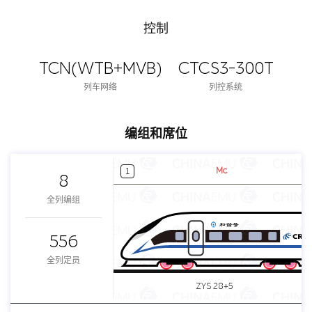
控制
TCN(WTB+MVB)
CTCS3-300T
列车网络
列控系统
编组和席位
Mc
1
8
全列编组
556
全列定员
ZYS 28+5