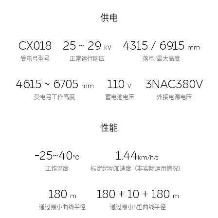
供电
CX018
25 ~ 29
4315 / 6915
kV
mm
受电弓型号
正常运行网压
落弓/最大高度
4615 ~ 6705
110
3NAC380V
mm
V
受电弓工作高度
蓄电池电压
外接电源电压
性能
-25~40
1.44
℃
km/h/s
工作温度
标定起动加速度（非实际运用情况）
180
180 + 10 + 180
m
m
通过最小曲线半径
通过最小S型曲线半径