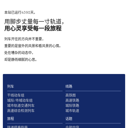
本站已运行4398天。
用脚步丈量每一寸轨道，
用心灵享受每一段旅程
列车开往的方向并不重要，
重要的是窗外的风景和看风景的心情。
处在嘈杂的动态中，
却是静而细腻的心思。
列车
线路
干线动车组
高铁图
城际/市域动车组
高速铁路
城市轨道交通列车
城际铁路
高速综合检测列车
城市轨道
旅程
话题
铁道搭乘指南
全部内容