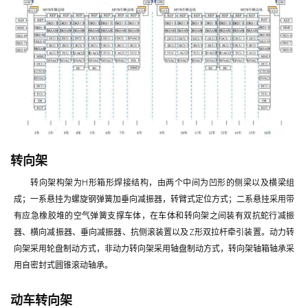
转向架
转向架构架为H形箱形焊接结构，由两个中间为凹形的侧梁以及横梁组
成；一系悬挂为螺旋钢弹簧加垂向减振器，转臂式定位方式；二系悬挂采用带
有应急橡胶堆的空气弹簧支撑车体，在车体和转向架之间装有双抗蛇行减振
器、横向减振器、垂向减振器、抗侧滚装置以及Z形双拉杆牵引装置。动力转
向架采用轮盘制动方式，非动力转向架采用轴盘制动方式，转向架轴箱轴承采
用自密封式圆锥滚动轴承。
动车转向架