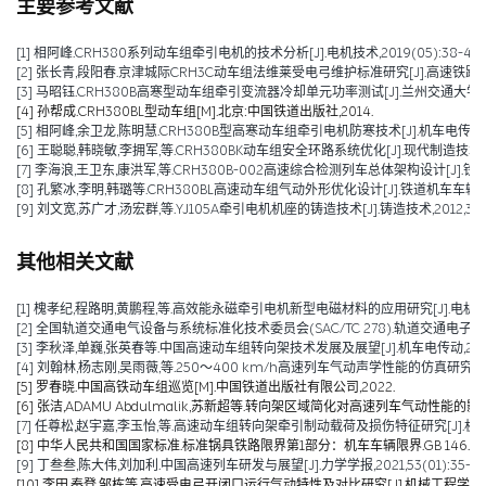
主要参考文献
[1] 相阿峰.CRH380系列动车组牵引电机的技术分析[J].电机技术,2019(05):38-43.
[2] 张长青,段阳春.京津城际CRH3C动车组法维莱受电弓维护标准研究[J].高速铁路技术,201
[3] 马昭钰.CRH380B高寒型动车组牵引变流器冷却单元功率测试[J].兰州交通大学学报,201
[4] 孙帮成.CRH380BL型动车组[M].北京:中国铁道出版社,2014.
[5] 相阿峰,余卫龙,陈明慧.CRH380B型高寒动车组牵引电机防寒技术[J].机车电传动,2014
[6] 王聪聪,韩晓敏,李拥军,等.CRH380BK动车组安全环路系统优化[J].现代制造技术与装备,
[7] 李海浪,王卫东,康洪军,等.CRH380B-002高速综合检测列车总体架构设计[J].铁道建筑,2
[8] 孔繁冰,李明,韩璐等.CRH380BL高速动车组气动外形优化设计[J].铁道机车车辆,2012,
[9] 刘文宽,苏广才,汤宏群,等.YJ105A牵引电机机座的铸造技术[J].铸造技术,2012,33(01
其他相关文献
[1] 槐孝纪,程路明,黄鹏程,等.高效能永磁牵引电机新型电磁材料的应用研究[J].电机技术,202
[2] 全国轨道交通电气设备与系统标准化技术委员会(SAC/TC 278).轨道交通电子设备 
[3] 李秋泽,单巍,张英春等.中国高速动车组转向架技术发展及展望[J].机车电传动,2023(0
[4] 刘翰林,杨志刚,吴雨薇,等.250～400 km/h高速列车气动声学性能的仿真研究[J].铁道
[5] 罗春晓.中国高铁动车组巡览[M].中国铁道出版社有限公司,2022.
[6] 张洁,ADAMU Abdulmalik,苏新超等.转向架区域简化对高速列车气动性能的影响（英文）[J].Jou
[7] 任尊松,赵宇嘉,李玉怡,等.高速动车组转向架牵引制动载荷及损伤特征研究[J].机械工程学报,
[8] 中华人民共和国国家标准.标准锅具铁路限界第1部分：机车车辆限界.GB 146.1-2
[9] 丁叁叁,陈大伟,刘加利.中国高速列车研发与展望[J].力学学报,2021,53(01):35-50
[10] 李田,秦登,邹栋等.高速受电弓开闭口运行气动特性及对比研究[J].机械工程学报,2020,