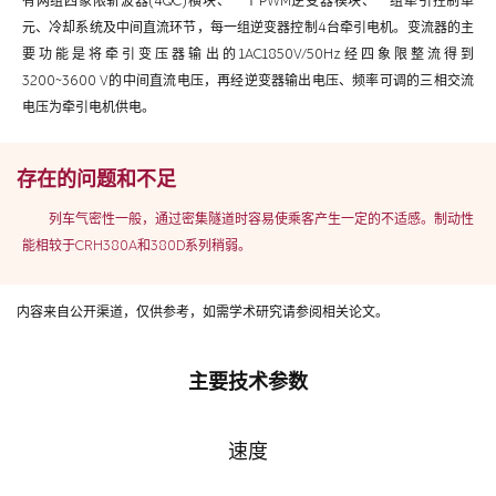
有两组四象限斩波器(4QC)横块、一个PWM逆变器模块、一组牵引控制单
元、冷却系统及中间直流环节，每一组逆变器控制4台牵引电机。变流器的主
要功能是将牵引变压器输出的1AC1850V/50Hz经四象限整流得到
3200~3600 V的中间直流电压，再经逆变器输出电压、频率可调的三相交流
电压为牵引电机供电。
存在的问题和不足
列车气密性一般，通过密集隧道时容易使乘客产生一定的不适感。制动性
能相较于CRH380A和380D系列稍弱。
内容来自公开渠道，仅供参考，如需学术研究请参阅相关论文。
主要技术参数
速度