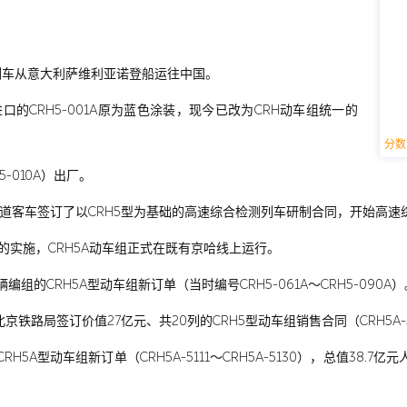
01A）列车从意大利萨维利亚诺登船运往中国。
进口的CRH5-001A原为蓝色涂装，现今已改为CRH动车组统一的
分数
5-010A）出厂。
春轨道客车签订了以CRH5型为基础的高速综合检测列车研制合同，开始高
速的实施，CRH5A动车组正式在既有京哈线上运行。
编组的CRH5A型动车组新订单（当时编号CRH5-061A～CRH5-090A）
京铁路局签订价值27亿元、共20列的CRH5型动车组销售合同（CRH5A-509
H5A型动车组新订单（CRH5A-5111～CRH5A-5130），总值38.