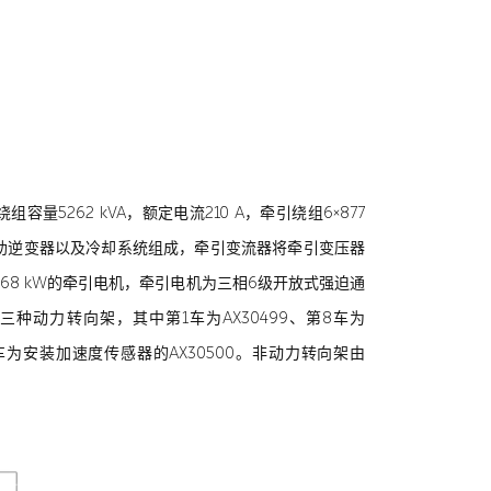
组容量5262 kVA，额定电流210 A，牵引绕组6×877
1组辅助逆变器以及冷却系统组成，牵引变流器将牵引变压器
一台568 kW的牵引电机，牵引电机为三相6级开放式强迫通
装三种动力转向架，其中第1车为AX30499、第8车为
车为安装加速度传感器的AX30500。非动力转向架由