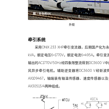
图 / 丰台的8K
外观
牵引系统
采用ONIX 233 XHP牵引变流器，后期国产化为永济
kVA，额定电压6×1770V，额定电流6×495A
输出的AC1770V/50Hz经四象限整流得到DC360
风异步牵引电机。辅助逆变器将DC3600 V经斩波降
AX109467，轴端装有轴温传感器、速度传感器以
AX30513/4两种组成。