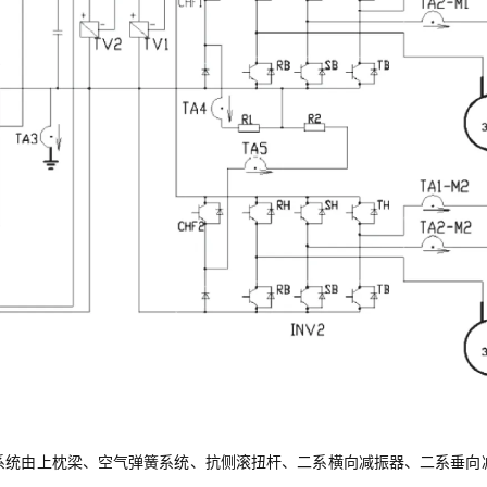
系统由上枕梁、空气弹簧系统、抗侧滚扭杆、二系横向减振器、二系垂向