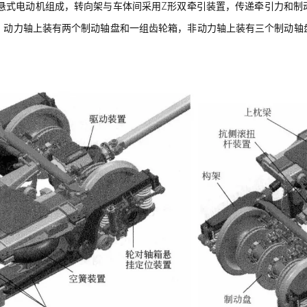
体悬式电动机组成，转向架与车体间采用Z形双牵引装置，传递牵引力和制
，动力轴上装有两个制动轴盘和一组齿轮箱，非动力轴上装有三个制动轴