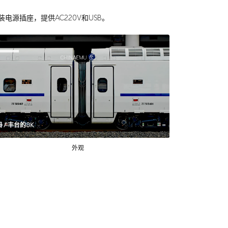
电源插座，提供AC220V和USB。
图 / 丰台的8K
外观