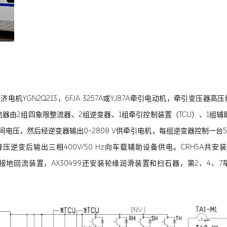
电机YGN2Q213，6FJA 3257A或YJ87A牵引电动机，牵引变压器高压绕
。牵引变流器由2组四象限整流器、2组逆变器、1组牵引控制装置（TCU）、
0 V中间电压，然后经逆变器输出0~2808 V供牵引电机，每组逆变器控制
压逆变后输出三相400V/50 Hz向车载辅助设备供电。CRH5A共安
及接地回流装置，AX30499还安装轮缘润滑装置和扫石器，第2、4、7