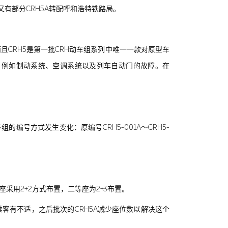
又有部分CRH5A转配呼和浩特铁路局。
且CRH5是第一批CRH动车组系列中唯一一款对原型车
较高，例如制动系统、空调系统以及列车自动门的故障。在
组的编号方式发生变化：原编号CRH5-001A～CRH5-
采用2+2方式布置，二等座为2+3布置。
进方向的乘客有不适，之后批次的CRH5A减少座位数以解决这个