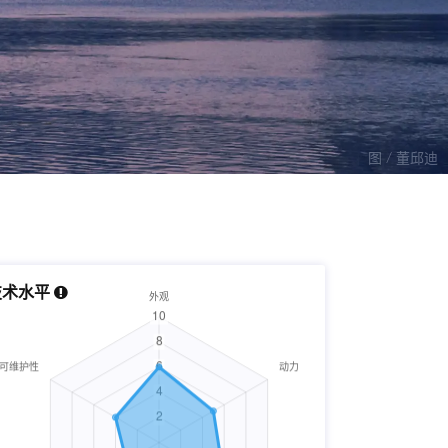
图 / 董邱迪
技术水平