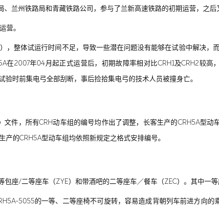
铁路局、兰州铁路局和青藏铁路公司，参与了兰新高速铁路的初期运营，之后
铁运营。
03月），整体试运行时间不足，导致一些潜在问题没有能够在试验中解决，而
A在2007年04月起正式运营后，初期故障率相对比CRH1及CRH2
弓试验时前集电弓全部刮断，事后捡拾集电弓的技术人员被撞身亡。
50号》文件，所有CRH动车组的编号均作出了调整，长客生产的CRH5A型动车
后，长客生产的CRH5A型动车组均依照新规定之格式安排编号。
等包座/二等座车（ZYE）和带酒吧的二等座车／餐车（ZEC）。其中一等座
A-5044～CRH5A-5055的一等、二等座椅不可旋转，容易造成背朝列车前