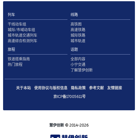
列车
线路
干线动车组
高铁图
城际/市域动车组
高速铁路
城市轨道交通列车
城际铁路
高速综合检测列车
城市轨道
旅程
话题
铁道搭乘指南
全部内容
热门旅程
小宁交通
了解慧伊创新
关于本站
使用协议与版权信息
隐私政策
参考文献
友情链接
京ICP备17005611号
慧伊创新
© 2014-2026