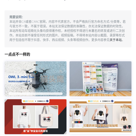
简要说明：
本站并非CR或者CRRC官网，内容不代表官方，不会严格执行官方命名方式/分类等，若
与官方不一致，不属于错误。本站无法保证数据的准确性，亦无法保证数据的时效性。
本站所有动车组萌化头像均获得著作权，未经授权不得进行未署名的转发或进行二次创
作。本站目前不接受任何形式的图片、视频投稿。不得将本站内容以截图、录屏等形式
用于包括但不限于抖音、快手、西瓜视频、头条等视频创作。更多内容参见
关于本站
。
一点点不一样的