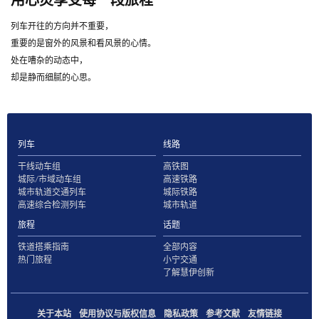
用心灵享受每一段旅程
列车开往的方向并不重要，
重要的是窗外的风景和看风景的心情。
处在嘈杂的动态中，
却是静而细腻的心思。
列车
线路
干线动车组
高铁图
城际/市域动车组
高速铁路
城市轨道交通列车
城际铁路
高速综合检测列车
城市轨道
旅程
话题
铁道搭乘指南
全部内容
热门旅程
小宁交通
了解慧伊创新
关于本站
使用协议与版权信息
隐私政策
参考文献
友情链接