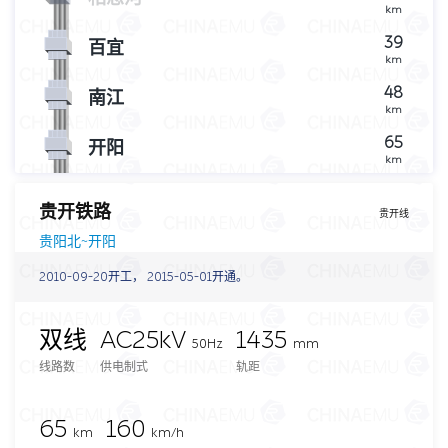
km
39
百宜
km
48
南江
km
65
开阳
km
贵开铁路
贵开线
贵阳北~开阳
2010-09-20开工， 2015-05-01开通。
双线
AC25kV
1435
50Hz
mm
线路数
供电制式
轨距
65
160
km
km/h