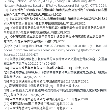
[7]
Qinyu Zhang, Bin Shuai, Min Lyu, Zhengfu Xu. Measuring Metro
Network Robustness Based on Effective Routes and Sidings[C]. ICTTS’ 2024.
[8]
《高速铁路车站咽喉平面布置图集》编审委员会.高速铁路车站咽喉平面布置
图集[M].北京:中国铁道出版社有限公司,2023.
[9]
《全国高速铁路多线引入车站布置示意图集》编审委员会.全国高速铁路多线
引入车站布置示意图集[M].北京:中国铁道出版社有限公司,2023.
[10]
《全国高速铁路动车运用所布置图集》编审委员会.全国高速铁路动车运用
所布置图集[M].北京:中国铁道出版社有限公司,2022.
[11]
《全国高速铁路车站设计示意图集》编审委员会.全国高速铁路车站设计示
意图集[M].北京:中国铁道出版社有限公司,2022.
[12]
Qinyu Zhang, Bin Shuai, Min Lü .A novel method to identify influential
nodes in complex networks based on gravity centrality[J].Information
Sciences,2022,61898-117.
[13]
张勤宇,帅斌,吕敏.基于复杂网络的国家综合立体交通网主骨架分析[J].交通运
输工程与信息学报,2021,19(04):98-105.
[14]
中国国家铁路集团有限公司.中国铁道年鉴2020[J].北京,2021.
[15]
詹彤,单杏花,卫铮铮.基于动态购票需求的动车组重联决策方法研究[J].铁道运
输与经济,2020,42(07):27-32+39.
[16]
中国国家铁路集团有限公司.中国铁道年鉴2019[J].北京,2020.
[17]
盛黎明,邓运清.中国铁路预制梁[M].中国铁道出版社:202012.
[18]
王宇强,魏玉光,商攀,张进川.考虑跨线列车的高速铁路能力最大化合理利用研
究[J].铁道学报,2020,42(10):23-29.
[19]
中国国家铁路集团有限公司.中国铁道年鉴2018[J].北京,2019.
[20]
中国铁路总公司.中国铁道年鉴2017[J].北京,2018.
[21]
中国铁路总公司.中国铁道年鉴2016[J].北京,2017.