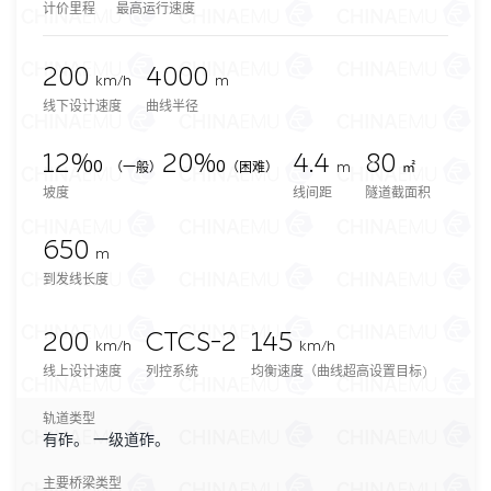
计价里程
最高运行速度
200
4000
km/h
m
线下设计速度
曲线半径
12‰
20‰
4.4
80
（一般）
（困难）
m
㎡
坡度
线间距
隧道截面积
650
m
到发线长度
200
CTCS-2
145
km/h
km/h
线上设计速度
列控系统
均衡速度（曲线超高设置目标)
轨道类型
有砟。 一级道砟。
主要桥梁类型