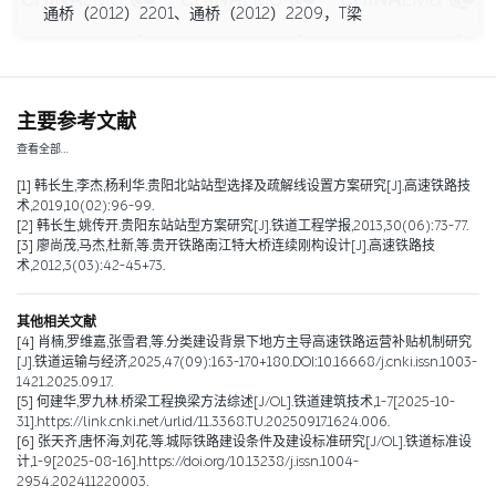
通桥（2012）2201、通桥（2012）2209，T梁
主要参考文献
查看全部…
[1]
韩长生,李杰,杨利华.贵阳北站站型选择及疏解线设置方案研究[J].高速铁路技
术,2019,10(02):96-99.
[2]
韩长生,姚传开.贵阳东站站型方案研究[J].铁道工程学报,2013,30(06):73-77.
[3]
廖尚茂,马杰,杜新,等.贵开铁路南江特大桥连续刚构设计[J].高速铁路技
术,2012,3(03):42-45+73.
其他相关文献
[4]
肖楠,罗维嘉,张雪君,等.分类建设背景下地方主导高速铁路运营补贴机制研究
[J].铁道运输与经济,2025,47(09):163-170+180.DOI:10.16668/j.cnki.issn.1003-
1421.2025.09.17.
[5]
何建华,罗九林.桥梁工程换梁方法综述[J/OL].铁道建筑技术,1-7[2025-10-
31].https://link.cnki.net/urlid/11.3368.TU.20250917.1624.006.
[6]
张天齐,唐怀海,刘花,等.城际铁路建设条件及建设标准研究[J/OL].铁道标准设
计,1-9[2025-08-16].https://doi.org/10.13238/j.issn.1004-
2954.202411220003.