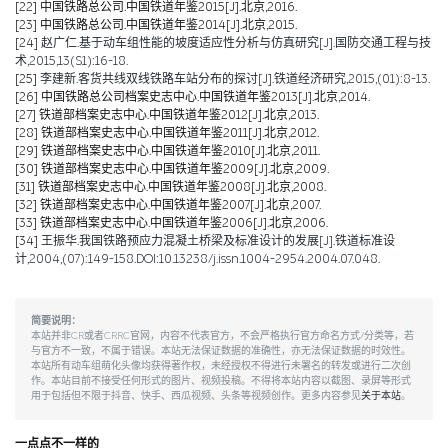
[22]
中国铁路总公司.中国铁道年鉴2015[J].北京,2016.
[23]
中国铁路总公司.中国铁道年鉴2014[J].北京,2015.
[24]
赵广仁.基于动车组性能的坡度适应性分析与仿真研究[J].国防交通工程与技
术,2015,13(S1):16-18.
[25]
李建新.客货共线双线铁路车站分布的探讨[J].铁道经济研究,2015,(01):8-13.
[26]
中国铁路总公司档案史志中心.中国铁道年鉴2013[J].北京,2014.
[27]
铁道部档案史志中心.中国铁道年鉴2012[J].北京,2013.
[28]
铁道部档案史志中心.中国铁道年鉴2011[J].北京,2012.
[29]
铁道部档案史志中心.中国铁道年鉴2010[J].北京,2011.
[30]
铁道部档案史志中心.中国铁道年鉴2009[J].北京,2009.
[31]
铁道部档案史志中心.中国铁道年鉴2008[J].北京,2008.
[32]
铁道部档案史志中心.中国铁道年鉴2007[J].北京,2007.
[33]
铁道部档案史志中心.中国铁道年鉴2006[J].北京,2006.
[34]
王振华.我国铁路预应力混凝土桥梁及标准设计的发展[J].铁道标准设
计,2004,(07):149-158.DOI:10.13238/j.issn.1004-2954.2004.07.048.
简要说明：
本站并非CR或者CRRC官网，内容不代表官方，不会严格执行官方命名方式/分类等，若
与官方不一致，不属于错误。本站无法保证数据的准确性，亦无法保证数据的时效性。
本站所有动车组萌化头像均获得著作权，未经授权不得进行未署名的转发或进行二次创
作。本站目前不接受任何形式的图片、视频投稿。不得将本站内容以截图、录屏等形式
用于包括但不限于抖音、快手、西瓜视频、头条等视频创作。更多内容参见
关于本站
。
一点点不一样的