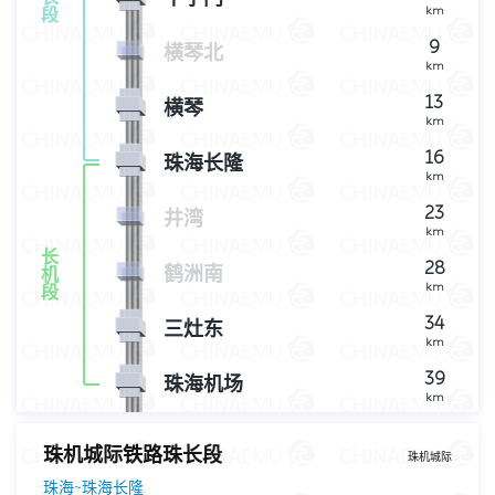
段
km
9
横琴北
km
13
横琴
km
16
珠海长隆
km
23
井湾
km
长
28
鹤洲南
机
km
段
34
三灶东
km
39
珠海机场
km
珠机城际铁路珠长段
珠机城际
珠海~珠海长隆