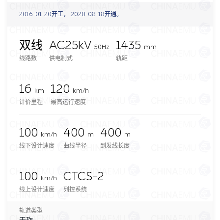
2016-01-20开工， 2020-08-18开通。
双线
AC25kV
1435
50Hz
mm
线路数
供电制式
轨距
16
120
km
km/h
计价里程
最高运行速度
100
400
400
km/h
m
m
线下设计速度
曲线半径
到发线长度
100
CTCS-2
km/h
线上设计速度
列控系统
轨道类型