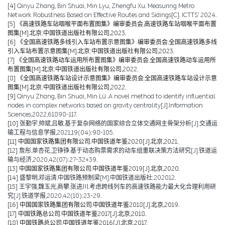
[4]
Qinyu Zhang, Bin Shuai, Min Lyu, Zhengfu Xu. Measuring Metro
Network Robustness Based on Effective Routes and Sidings[C]. ICTTS’ 2024.
[5]
《高速铁路车站咽喉平面布置图集》编审委员会.高速铁路车站咽喉平面布置
图集[M].北京:中国铁道出版社有限公司,2023.
[6]
《全国高速铁路多线引入车站布置示意图集》编审委员会.全国高速铁路多线
引入车站布置示意图集[M].北京:中国铁道出版社有限公司,2023.
[7]
《全国高速铁路动车运用所布置图集》编审委员会.全国高速铁路动车运用所
布置图集[M].北京:中国铁道出版社有限公司,2022.
[8]
《全国高速铁路车站设计示意图集》编审委员会.全国高速铁路车站设计示意
图集[M].北京:中国铁道出版社有限公司,2022.
[9]
Qinyu Zhang, Bin Shuai, Min Lü .A novel method to identify influential
nodes in complex networks based on gravity centrality[J].Information
Sciences,2022,61898-117.
[10]
张勤宇,帅斌,吕敏.基于复杂网络的国家综合立体交通网主骨架分析[J].交通运
输工程与信息学报,2021,19(04):98-105.
[11]
中国国家铁路集团有限公司.中国铁道年鉴2020[J].北京,2021.
[12]
詹彤,单杏花,卫铮铮.基于动态购票需求的动车组重联决策方法研究[J].铁道运
输与经济,2020,42(07):27-32+39.
[13]
中国国家铁路集团有限公司.中国铁道年鉴2019[J].北京,2020.
[14]
盛黎明,邓运清.中国铁路预制梁[M].中国铁道出版社:202012.
[15]
王宇强,魏玉光,商攀,张进川.考虑跨线列车的高速铁路能力最大化合理利用研
究[J].铁道学报,2020,42(10):23-29.
[16]
中国国家铁路集团有限公司.中国铁道年鉴2018[J].北京,2019.
[17]
中国铁路总公司.中国铁道年鉴2017[J].北京,2018.
[18]
中国铁路总公司.中国铁道年鉴2016[J].北京,2017.