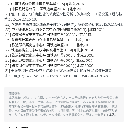
[19]
中国铁路总公司.中国铁道年鉴2015[J].北京,2016.
[20]
中国铁路总公司.中国铁道年鉴2014[J].北京,2015.
[21]
赵广仁.基于动车组性能的坡度适应性分析与仿真研究[J].国防交通工程与技
术,2015,13(S1):16-18.
[22]
李建新.客货共线双线铁路车站分布的探讨[J].铁道经济研究,2015,(01):8-13.
[23]
中国铁路总公司档案史志中心.中国铁道年鉴2013[J].北京,2014.
[24]
铁道部档案史志中心.中国铁道年鉴2012[J].北京,2013.
[25]
铁道部档案史志中心.中国铁道年鉴2011[J].北京,2012.
[26]
铁道部档案史志中心.中国铁道年鉴2010[J].北京,2011.
[27]
铁道部档案史志中心.中国铁道年鉴2009[J].北京,2009.
[28]
铁道部档案史志中心.中国铁道年鉴2008[J].北京,2008.
[29]
铁道部档案史志中心.中国铁道年鉴2007[J].北京,2007.
[30]
铁道部档案史志中心.中国铁道年鉴2006[J].北京,2006.
[31]
王振华.我国铁路预应力混凝土桥梁及标准设计的发展[J].铁道标准设
计,2004,(07):149-158.DOI:10.13238/j.issn.1004-2954.2004.07.048.
简要说明：
本站并非CR或者CRRC官网，内容不代表官方，不会严格执行官方命名方式/分类等，若
与官方不一致，不属于错误。本站无法保证数据的准确性，亦无法保证数据的时效性。
本站所有动车组萌化头像均获得著作权，未经授权不得进行未署名的转发或进行二次创
作。本站目前不接受任何形式的图片、视频投稿。不得将本站内容以截图、录屏等形式
用于包括但不限于抖音、快手、西瓜视频、头条等视频创作。更多内容参见
关于本站
。