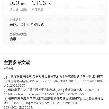
160
CTCS-2
km/h
线上设计速度
列控系统
轨道类型
无砟。 CRTS I型双块式。
主要桥梁类型
箱梁
主要参考文献
查看全部…
[1]
肖楠,罗维嘉,张雪君,等.分类建设背景下地方主导高速铁路运营补贴机制研究
[J].铁道运输与经济,2025,47(09):163-170+180.DOI:10.16668/j.cnki.issn.1003-
1421.2025.09.17.
[2]
何建华,罗九林.桥梁工程换梁方法综述[J/OL].铁道建筑技术,1-7[2025-10-
31].https://link.cnki.net/urlid/11.3368.TU.20250917.1624.006.
[3]
张天齐,唐怀海,刘花,等.城际铁路建设条件及建设标准研究[J/OL].铁道标准设
计,1-9[2025-08-16].https://doi.org/10.13238/j.issn.1004-
2954.202411220003.