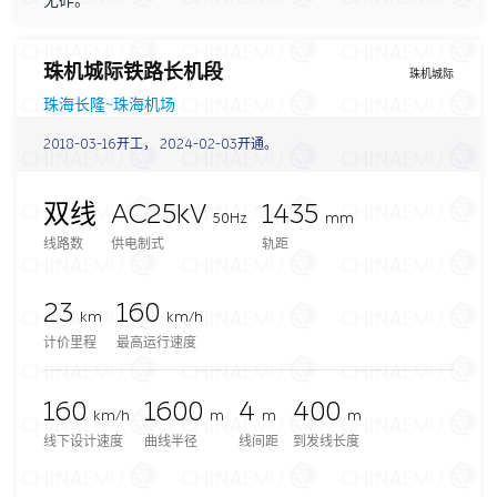
无砟。
珠机城际铁路长机段
珠机城际
珠海长隆~珠海机场
2018-03-16开工， 2024-02-03开通。
双线
AC25kV
1435
50Hz
mm
线路数
供电制式
轨距
23
160
km
km/h
计价里程
最高运行速度
160
1600
4
400
km/h
m
m
m
线下设计速度
曲线半径
线间距
到发线长度