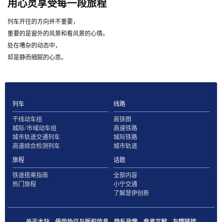
用心灵享受每一段旅程
列车开往的方向并不重要，
重要的是窗外的风景和看风景的心情。
处在嘈杂的动态中，
却是静而细腻的心思。
列车
线路
干线动车组
高铁图
城际/市域动车组
高速铁路
城市轨道交通列车
城际铁路
高速综合检测列车
城市轨道
旅程
话题
铁道搭乘指南
全部内容
热门旅程
小宁交通
了解慧伊创新