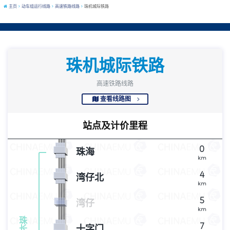
主页
动车组运行线路
高速铁路线路
珠机城际铁路
珠机城际铁路
高速铁路线路
查看线路图
站点及计价里程
0
珠海
km
4
湾仔北
km
5
湾仔
km
珠
7
十字门
长