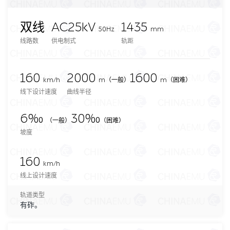
双线
AC25kV
1435
50Hz
mm
线路数
供电制式
轨距
160
2000
1600
km/h
m
（一般）
m（困难）
线下设计速度
曲线半径
6‰
30‰
（一般）
（困难）
坡度
160
km/h
线上设计速度
轨道类型
有砟。