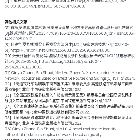
[7]
宁灿程.京张高铁引入北京枢纽过渡工程方案[J].中国铁路,2017,(05):60-
66.DOI:10.19549/j.issn.1001-683x.2017.05.060.
其他相关文献
[8]
肖楠,罗维嘉,张雪君,等.分类建设背景下地方主导高速铁路运营补贴机制研究
[J].铁道运输与经济,2025,47(09):163-170+180.DOI:10.16668/j.cnki.issn.1003-
1421.2025.09.17.
[9]
何建华,罗九林.桥梁工程换梁方法综述[J/OL].铁道建筑技术,1-7[2025-10-
31].https://link.cnki.net/urlid/11.3368.TU.20250917.1624.006.
[10]
张天齐,唐怀海,刘花,等.城际铁路建设条件及建设标准研究[J/OL].铁道标准设
计,1-9[2025-08-16].https://doi.org/10.13238/j.issn.1004-
2954.202411220003.
[11]
Qinyu Zhang, Bin Shuai, Min Lyu, Zhengfu Xu. Measuring Metro
Network Robustness Based on Effective Routes and Sidings[C]. ICTTS’ 2024.
[12]
《高速铁路车站咽喉平面布置图集》编审委员会.高速铁路车站咽喉平面布
置图集[M].北京:中国铁道出版社有限公司,2023.
[13]
《全国高速铁路多线引入车站布置示意图集》编审委员会.全国高速铁路多
线引入车站布置示意图集[M].北京:中国铁道出版社有限公司,2023.
[14]
《全国高速铁路动车运用所布置图集》编审委员会.全国高速铁路动车运用
所布置图集[M].北京:中国铁道出版社有限公司,2022.
[15]
《全国高速铁路车站设计示意图集》编审委员会.全国高速铁路车站设计示
意图集[M].北京:中国铁道出版社有限公司,2022.
[16]
Qinyu Zhang, Bin Shuai, Min Lü .A novel method to identify
influential nodes in complex networks based on gravity