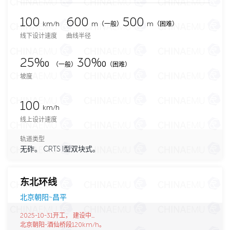
100
600
500
km/h
m
（一般）
m（困难）
线下设计速度
曲线半径
25‰
30‰
（一般）
（困难）
坡度
100
km/h
线上设计速度
轨道类型
无砟。 CRTS I型双块式。
东北环线
北京朝阳~昌平
2025-10-31开工， 建设中...
北京朝阳-酒仙桥段120km/h。