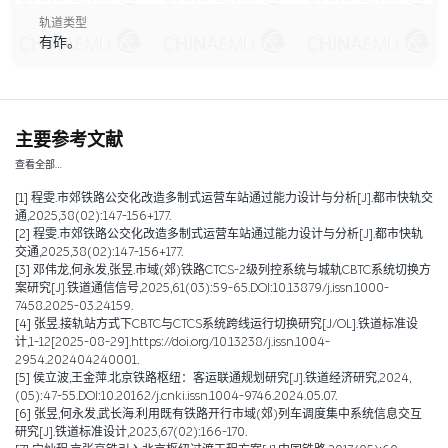
轨道类型
有砟。
主要参考文献
查看全部…
[1]
程雯.市郊铁路公交化改造多制式运营车站通过能力设计与分析[J].都市快轨交
通,2025,38(02):147-156+177.
[2]
程雯.市郊铁路公交化改造多制式运营车站通过能力设计与分析[J].都市快轨
交通,2025,38(02):147-156+177.
[3]
邓伟龙,何永发,张昱.市域(郊)铁路CTCS-2级列控系统与城轨CBTC系统切换方
案研究[J].铁道通信信号,2025,61(03):59-65.DOI:10.13879/j.issn.1000-
7458.2025-03.24159.
[4]
张昱.接轨站方式下CBTC与CTCS系统跨线运行切换研究[J/OL].铁道标准设
计,1-12[2025-08-29].https://doi.org/10.13238/j.issn.1004-
2954.202404240001.
[5]
侯立波,王金萍.北京铁路枢纽：客运联通规划研究[J].铁道经济研究,2024,
(05):47-55.DOI:10.20162/j.cnki.issn.1004-9746.2024.05.07.
[6]
张昱,何永发,武长海.利用既有铁路开行市域(郊)列车调度集中系统信息交互
研究[J].铁道标准设计,2023,67(02):166-170.