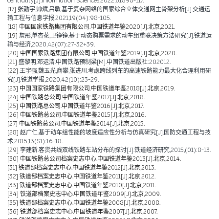
centrality[J].Information Sciences,2022,61898-117.
[17]
张勤宇,帅斌,吕敏.基于复杂网络的国家综合立体交通网主骨架分析[J].交通运
输工程与信息学报,2021,19(04):98-105.
[18]
中国国家铁路集团有限公司.中国铁道年鉴2020[J].北京,2021.
[19]
詹彤,单杏花,卫铮铮.基于动态购票需求的动车组重联决策方法研究[J].铁道运
输与经济,2020,42(07):27-32+39.
[20]
中国国家铁路集团有限公司.中国铁道年鉴2019[J].北京,2020.
[21]
盛黎明,邓运清.中国铁路预制梁[M].中国铁道出版社:202012.
[22]
王宇强,魏玉光,商攀,张进川.考虑跨线列车的高速铁路能力最大化合理利用研
究[J].铁道学报,2020,42(10):23-29.
[23]
中国国家铁路集团有限公司.中国铁道年鉴2018[J].北京,2019.
[24]
中国铁路总公司.中国铁道年鉴2017[J].北京,2018.
[25]
中国铁路总公司.中国铁道年鉴2016[J].北京,2017.
[26]
中国铁路总公司.中国铁道年鉴2015[J].北京,2016.
[27]
中国铁路总公司.中国铁道年鉴2014[J].北京,2015.
[28]
赵广仁.基于动车组性能的坡度适应性分析与仿真研究[J].国防交通工程与技
术,2015,13(S1):16-18.
[29]
李建新.客货共线双线铁路车站分布的探讨[J].铁道经济研究,2015,(01):8-13.
[30]
中国铁路总公司档案史志中心.中国铁道年鉴2013[J].北京,2014.
[31]
铁道部档案史志中心.中国铁道年鉴2012[J].北京,2013.
[32]
铁道部档案史志中心.中国铁道年鉴2011[J].北京,2012.
[33]
铁道部档案史志中心.中国铁道年鉴2010[J].北京,2011.
[34]
铁道部档案史志中心.中国铁道年鉴2009[J].北京,2009.
[35]
铁道部档案史志中心.中国铁道年鉴2008[J].北京,2008.
[36]
铁道部档案史志中心.中国铁道年鉴2007[J].北京,2007.