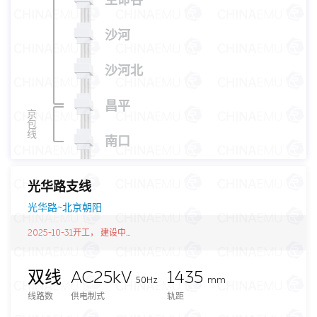
生命谷
沙河
沙河北
昌平
京
包
线
南口
光华路支线
光华路~北京朝阳
2025-10-31开工， 建设中...
双线
AC25kV
1435
50Hz
mm
线路数
供电制式
轨距