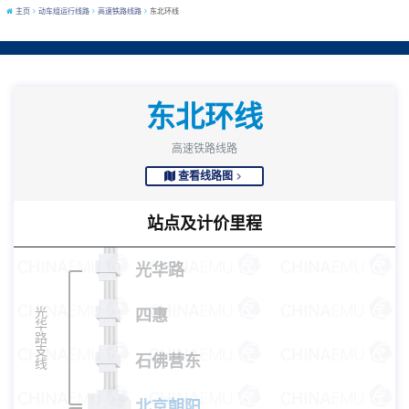
主页
动车组运行线路
高速铁路线路
东北环线
东北环线
高速铁路线路
查看线路图
站点及计价里程
光华路
光
四惠
华
路
支
石佛营东
线
北京朝阳