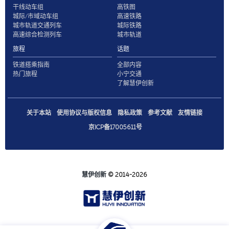
干线动车组
高铁图
城际/市域动车组
高速铁路
城市轨道交通列车
城际铁路
高速综合检测列车
城市轨道
旅程
话题
铁道搭乘指南
全部内容
热门旅程
小宁交通
了解慧伊创新
关于本站
使用协议与版权信息
隐私政策
参考文献
友情链接
京ICP备17005611号
慧伊创新
© 2014-2026