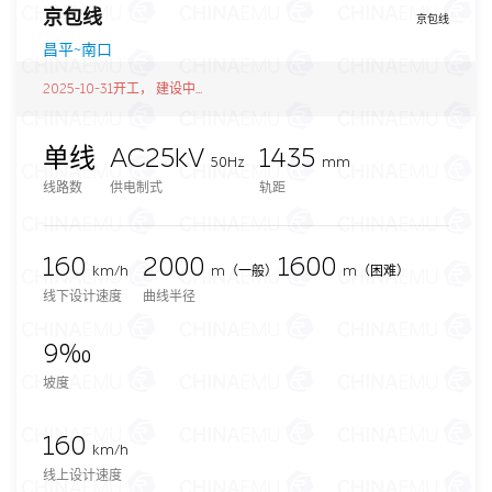
京包线
京包线
昌平~南口
2025-10-31开工， 建设中...
单线
AC25kV
1435
50Hz
mm
线路数
供电制式
轨距
160
2000
1600
km/h
m
（一般）
m（困难）
线下设计速度
曲线半径
9‰
坡度
160
km/h
线上设计速度