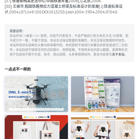
[37]
铁道部档案史志中心.中国铁道年鉴2006[J].北京,2006.
[38]
王振华.我国铁路预应力混凝土桥梁及标准设计的发展[J].铁道标准设
计,2004,(07):149-158.DOI:10.13238/j.issn.1004-2954.2004.07.048.
简要说明：
本站并非CR或者CRRC官网，内容不代表官方，不会严格执行官方命名方式/分类等，若
与官方不一致，不属于错误。本站无法保证数据的准确性，亦无法保证数据的时效性。
本站所有动车组萌化头像均获得著作权，未经授权不得进行未署名的转发或进行二次创
作。本站目前不接受任何形式的图片、视频投稿。不得将本站内容以截图、录屏等形式
用于包括但不限于抖音、快手、西瓜视频、头条等视频创作。更多内容参见
关于本站
。
一点点不一样的