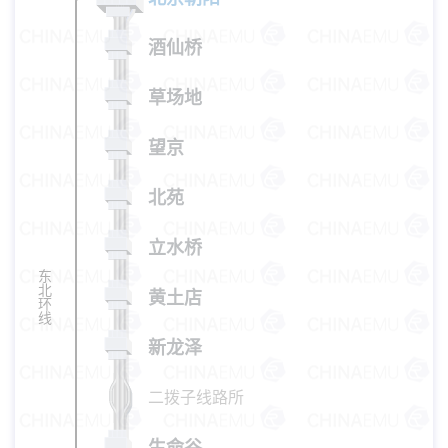
酒仙桥
草场地
望京
北苑
立水桥
东
北
黄土店
环
线
新龙泽
二拨子线路所