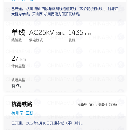
已开通。 杭州-萧山西段与杭州线组成双线（即沪昆绕行线），钱塘江
大桥为单线，萧山西-杭州南段为萧萧联络线。
单线
AC25kV
1435
50Hz
mm
线路数
供电制式
轨距
27
km
计价里程
轨道类型
有砟。
杭甬铁路
杭甬线（客）；萧甬线（工电）
杭州南~庄桥
已开通。 2017年6月10日开通市域（郊）列车。