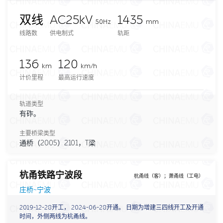
双线
AC25kV
1435
50Hz
mm
线路数
供电制式
轨距
136
120
km
km/h
计价里程
最高运行速度
轨道类型
有砟。
主要桥梁类型
通桥（2005）2101，T梁
杭甬铁路宁波段
杭甬线（客）；萧甬线（工电）
庄桥~宁波
2019-12-28开工， 2024-06-28开通。 日期为增建三四线开工及开通
时间，外侧两线为杭甬线。