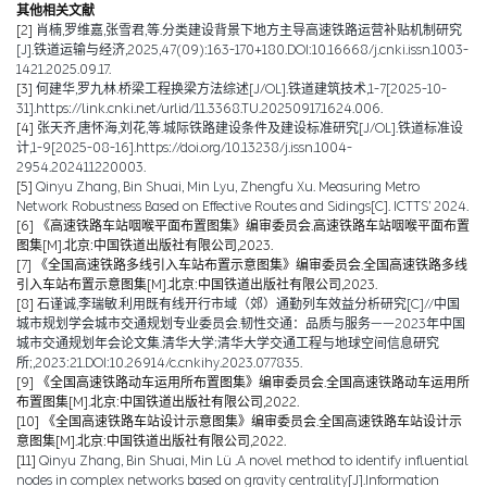
其他相关文献
[2]
肖楠,罗维嘉,张雪君,等.分类建设背景下地方主导高速铁路运营补贴机制研究
[J].铁道运输与经济,2025,47(09):163-170+180.DOI:10.16668/j.cnki.issn.1003-
1421.2025.09.17.
[3]
何建华,罗九林.桥梁工程换梁方法综述[J/OL].铁道建筑技术,1-7[2025-10-
31].https://link.cnki.net/urlid/11.3368.TU.20250917.1624.006.
[4]
张天齐,唐怀海,刘花,等.城际铁路建设条件及建设标准研究[J/OL].铁道标准设
计,1-9[2025-08-16].https://doi.org/10.13238/j.issn.1004-
2954.202411220003.
[5]
Qinyu Zhang, Bin Shuai, Min Lyu, Zhengfu Xu. Measuring Metro
Network Robustness Based on Effective Routes and Sidings[C]. ICTTS’ 2024.
[6]
《高速铁路车站咽喉平面布置图集》编审委员会.高速铁路车站咽喉平面布置
图集[M].北京:中国铁道出版社有限公司,2023.
[7]
《全国高速铁路多线引入车站布置示意图集》编审委员会.全国高速铁路多线
引入车站布置示意图集[M].北京:中国铁道出版社有限公司,2023.
[8]
石谨诚,李瑞敏.利用既有线开行市域（郊）通勤列车效益分析研究[C]//中国
城市规划学会城市交通规划专业委员会.韧性交通：品质与服务——2023年中国
城市交通规划年会论文集.清华大学;清华大学交通工程与地球空间信息研究
所;,2023:21.DOI:10.26914/c.cnkihy.2023.077835.
[9]
《全国高速铁路动车运用所布置图集》编审委员会.全国高速铁路动车运用所
布置图集[M].北京:中国铁道出版社有限公司,2022.
[10]
《全国高速铁路车站设计示意图集》编审委员会.全国高速铁路车站设计示
意图集[M].北京:中国铁道出版社有限公司,2022.
[11]
Qinyu Zhang, Bin Shuai, Min Lü .A novel method to identify influential
nodes in complex networks based on gravity centrality[J].Information