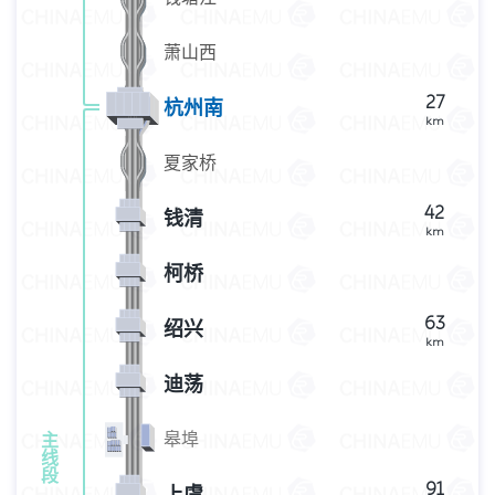
萧山西
27
杭州南
km
夏家桥
42
钱清
km
柯桥
63
绍兴
km
迪荡
皋埠
主
线
段
91