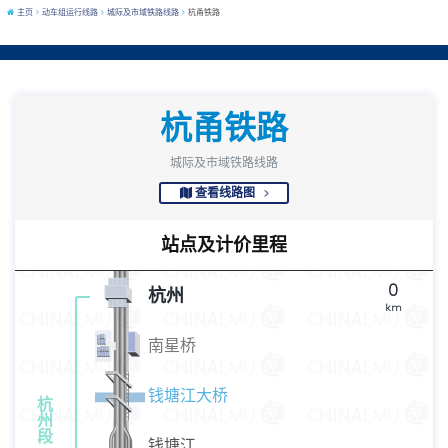
主页
动车组运行线路
城际及市域铁路线路
杭甬铁路
杭甬铁路
城际及市域铁路线路
查看线路图
站点及计价里程
0
杭州
km
南星桥
钱塘江大桥
杭
州
段
钱塘江