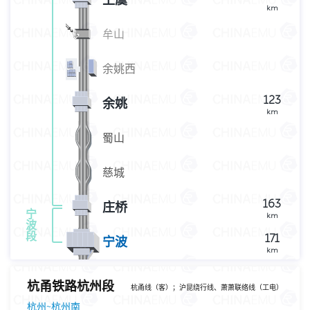
上虞
km
牟山
余姚西
123
余姚
km
蜀山
慈城
163
庄桥
宁
km
波
段
171
宁波
km
杭甬铁路杭州段
杭甬线（客）；沪昆绕行线、萧萧联络线（工电）
杭州~杭州南