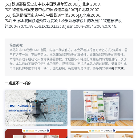
[31]
铁道部档案史志中心.中国铁道年鉴2008[J].北京,2008.
[32]
铁道部档案史志中心.中国铁道年鉴2007[J].北京,2007.
[33]
铁道部档案史志中心.中国铁道年鉴2006[J].北京,2006.
[34]
王振华.我国铁路预应力混凝土桥梁及标准设计的发展[J].铁道标准设
计,2004,(07):149-158.DOI:10.13238/j.issn.1004-2954.2004.07.048.
简要说明：
本站并非CR或者CRRC官网，内容不代表官方，不会严格执行官方命名方式/分类等，若
与官方不一致，不属于错误。本站无法保证数据的准确性，亦无法保证数据的时效性。
本站所有动车组萌化头像均获得著作权，未经授权不得进行未署名的转发或进行二次创
作。本站目前不接受任何形式的图片、视频投稿。不得将本站内容以截图、录屏等形式
用于包括但不限于抖音、快手、西瓜视频、头条等视频创作。更多内容参见
关于本站
。
一点点不一样的