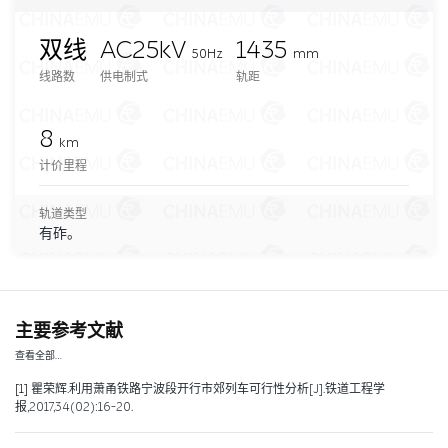
双线
AC25kV
1435
50Hz
mm
线路数
供电制式
轨距
8
km
计价里程
轨道类型
有砟。
主要参考文献
查看全部…
[1]
瞿荣辉.利用萧甬铁路宁波段开行市郊列车可行性分析[J].铁道工程学
报,2017,34(02):16-20.