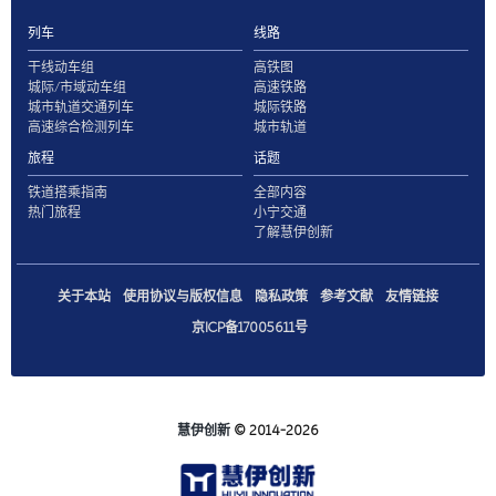
列车
线路
干线动车组
高铁图
城际/市域动车组
高速铁路
城市轨道交通列车
城际铁路
高速综合检测列车
城市轨道
旅程
话题
铁道搭乘指南
全部内容
热门旅程
小宁交通
了解慧伊创新
关于本站
使用协议与版权信息
隐私政策
参考文献
友情链接
京ICP备17005611号
慧伊创新
© 2014-2026