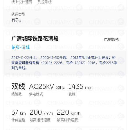
线上设计速度
列控系统
轨道类型
有砟。
广清城际铁路花清段
广清城际线
花都~清城
2012-11-22开工， 2020-11-30开通。 2013年9月正式开工建设；桥
梁类型可能有专桥（2012）2226、专桥（2012）2216，专桥2216系
列为单线。
双线
AC25kV
1435
50Hz
mm
线路数
供电制式
轨距
37
200
220
km
km/h
km/h
计价里程
最高运行速度
最高试验速度