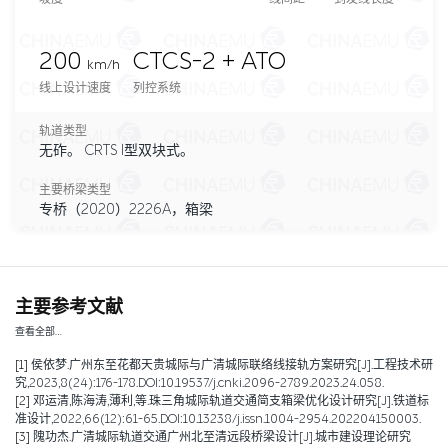
200
CTCS-2 + ATO
km/h
线上设计速度
列控系统
轨道类型
无砟。 CRTS I型双块式。
主要桥梁类型
专桥（2020）2226A，箱梁
主要参考文献
查看全部…
[1]
侯依梦.广州东至花都天贵城际与广清城际联络线接轨方案研究[J].工程技术研
究,2023,8(24):176-178.DOI:10.19537/j.cnki.2096-2789.2023.24.058.
[2]
邓运清,陈海涛,薄利,等.珠三角城际轨道交通简支箱梁优化设计研究[J].铁道标
准设计,2022,66(12):61-65.DOI:10.13238/j.issn.1004-2954.202204150003.
[3]
隗功杰.广清城际轨道交通广州北至清远段桥梁设计[J].城市建设理论研究