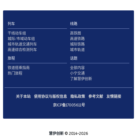
列车
线路
干线动车组
高铁图
城际/市域动车组
高速铁路
城市轨道交通列车
城际铁路
高速综合检测列车
城市轨道
旅程
话题
铁道搭乘指南
全部内容
热门旅程
小宁交通
了解慧伊创新
关于本站
使用协议与版权信息
隐私政策
参考文献
友情链接
京ICP备17005611号
慧伊创新
© 2014-2026