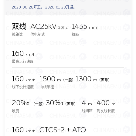
2020-06-28开工， 2026-01-28开通。
双线
AC25kV
1435
50Hz
mm
线路数
供电制式
轨距
160
km/h
最高运行速度
160
1500
1300
km/h
m
（一般）
m（困难）
线下设计速度
曲线半径
20‰
30‰
4
400
（一般）
（困难）
m
m
坡度
线间距
到发线长度
160
CTCS-2 + ATO
km/h