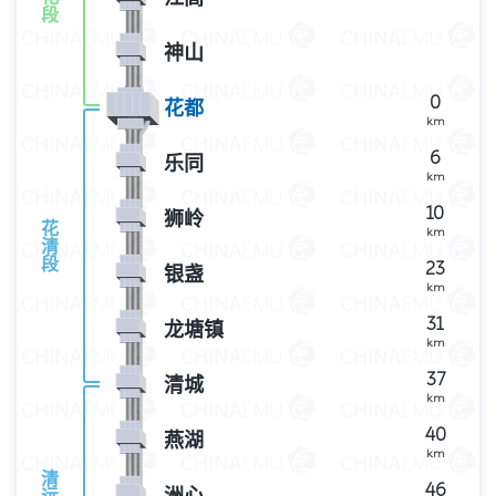
段
神山
0
花都
km
6
乐同
km
10
狮岭
花
km
清
段
23
银盏
km
31
龙塘镇
km
37
清城
km
40
燕湖
km
清
46