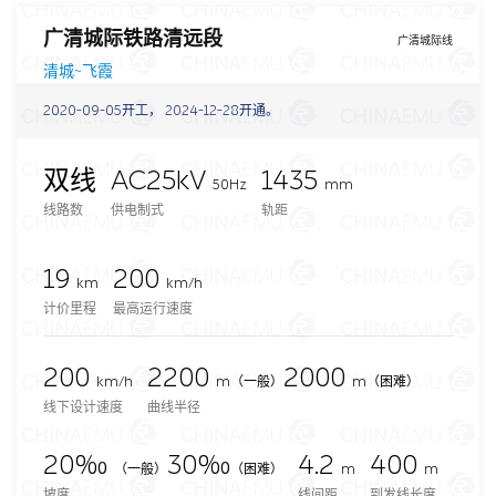
广清城际铁路清远段
广清城际线
清城~飞霞
2020-09-05开工， 2024-12-28开通。
双线
AC25kV
1435
50Hz
mm
线路数
供电制式
轨距
19
200
km
km/h
计价里程
最高运行速度
200
2200
2000
km/h
m
（一般）
m（困难）
线下设计速度
曲线半径
20‰
30‰
4.2
400
（一般）
（困难）
m
m
坡度
线间距
到发线长度