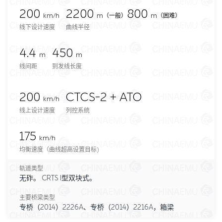
200
2200
800
km/h
m
（一般）
m（困难）
线下设计速度
曲线半径
4.4
450
m
m
线间距
到发线长度
200
CTCS-2 + ATO
km/h
线上设计速度
列控系统
175
km/h
均衡速度（曲线超高设置目标)
轨道类型
无砟。 CRTS I型双块式。
主要桥梁类型
专桥（2014）2226A、专桥（2014）2216A，箱梁