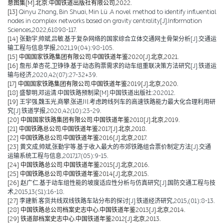
意图集[M].北京:中国铁道出版社有限公司,2022.
[13]
Qinyu Zhang, Bin Shuai, Min Lü .A novel method to identify influential
nodes in complex networks based on gravity centrality[J].Information
Sciences,2022,61898-117.
[14]
张勤宇,帅斌,吕敏.基于复杂网络的国家综合立体交通网主骨架分析[J].交通运
输工程与信息学报,2021,19(04):98-105.
[15]
中国国家铁路集团有限公司.中国铁道年鉴2020[J].北京,2021.
[16]
詹彤,单杏花,卫铮铮.基于动态购票需求的动车组重联决策方法研究[J].铁道运
输与经济,2020,42(07):27-32+39.
[17]
中国国家铁路集团有限公司.中国铁道年鉴2019[J].北京,2020.
[18]
盛黎明,邓运清.中国铁路预制梁[M].中国铁道出版社:202012.
[19]
王宇强,魏玉光,商攀,张进川.考虑跨线列车的高速铁路能力最大化合理利用研
究[J].铁道学报,2020,42(10):23-29.
[20]
中国国家铁路集团有限公司.中国铁道年鉴2018[J].北京,2019.
[21]
中国铁路总公司.中国铁道年鉴2017[J].北京,2018.
[22]
中国铁路总公司.中国铁道年鉴2016[J].北京,2017.
[23]
黄文成,帅斌,张勤宇等.基于收入最大的市郊铁路组合票价制定方法[J].交通
运输系统工程与信息,2017,17(05):9-15.
[24]
中国铁路总公司.中国铁道年鉴2015[J].北京,2016.
[25]
中国铁路总公司.中国铁道年鉴2014[J].北京,2015.
[26]
赵广仁.基于动车组性能的坡度适应性分析与仿真研究[J].国防交通工程与技
术,2015,13(S1):16-18.
[27]
李建新.客货共线双线铁路车站分布的探讨[J].铁道经济研究,2015,(01):8-13.
[28]
中国铁路总公司档案史志中心.中国铁道年鉴2013[J].北京,2014.
[29]
铁道部档案史志中心.中国铁道年鉴2012[J].北京,2013.