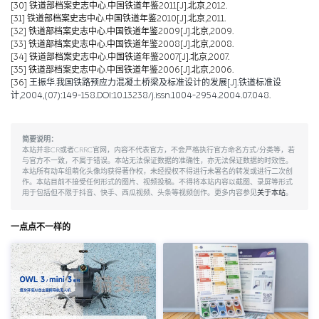
[30]
铁道部档案史志中心.中国铁道年鉴2011[J].北京,2012.
[31]
铁道部档案史志中心.中国铁道年鉴2010[J].北京,2011.
[32]
铁道部档案史志中心.中国铁道年鉴2009[J].北京,2009.
[33]
铁道部档案史志中心.中国铁道年鉴2008[J].北京,2008.
[34]
铁道部档案史志中心.中国铁道年鉴2007[J].北京,2007.
[35]
铁道部档案史志中心.中国铁道年鉴2006[J].北京,2006.
[36]
王振华.我国铁路预应力混凝土桥梁及标准设计的发展[J].铁道标准设
计,2004,(07):149-158.DOI:10.13238/j.issn.1004-2954.2004.07.048.
简要说明：
本站并非CR或者CRRC官网，内容不代表官方，不会严格执行官方命名方式/分类等，若
与官方不一致，不属于错误。本站无法保证数据的准确性，亦无法保证数据的时效性。
本站所有动车组萌化头像均获得著作权，未经授权不得进行未署名的转发或进行二次创
作。本站目前不接受任何形式的图片、视频投稿。不得将本站内容以截图、录屏等形式
用于包括但不限于抖音、快手、西瓜视频、头条等视频创作。更多内容参见
关于本站
。
一点点不一样的