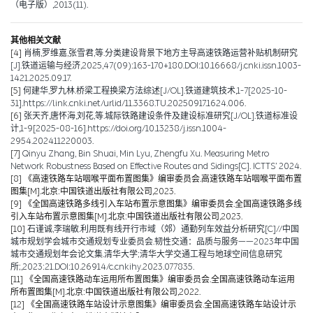
（电子版）,2013(11).
其他相关文献
[4]
肖楠,罗维嘉,张雪君,等.分类建设背景下地方主导高速铁路运营补贴机制研究
[J].铁道运输与经济,2025,47(09):163-170+180.DOI:10.16668/j.cnki.issn.1003-
1421.2025.09.17.
[5]
何建华,罗九林.桥梁工程换梁方法综述[J/OL].铁道建筑技术,1-7[2025-10-
31].https://link.cnki.net/urlid/11.3368.TU.20250917.1624.006.
[6]
张天齐,唐怀海,刘花,等.城际铁路建设条件及建设标准研究[J/OL].铁道标准设
计,1-9[2025-08-16].https://doi.org/10.13238/j.issn.1004-
2954.202411220003.
[7]
Qinyu Zhang, Bin Shuai, Min Lyu, Zhengfu Xu. Measuring Metro
Network Robustness Based on Effective Routes and Sidings[C]. ICTTS’ 2024.
[8]
《高速铁路车站咽喉平面布置图集》编审委员会.高速铁路车站咽喉平面布置
图集[M].北京:中国铁道出版社有限公司,2023.
[9]
《全国高速铁路多线引入车站布置示意图集》编审委员会.全国高速铁路多线
引入车站布置示意图集[M].北京:中国铁道出版社有限公司,2023.
[10]
石谨诚,李瑞敏.利用既有线开行市域（郊）通勤列车效益分析研究[C]//中国
城市规划学会城市交通规划专业委员会.韧性交通：品质与服务——2023年中国
城市交通规划年会论文集.清华大学;清华大学交通工程与地球空间信息研究
所;,2023:21.DOI:10.26914/c.cnkihy.2023.077835.
[11]
《全国高速铁路动车运用所布置图集》编审委员会.全国高速铁路动车运用
所布置图集[M].北京:中国铁道出版社有限公司,2022.
[12]
《全国高速铁路车站设计示意图集》编审委员会.全国高速铁路车站设计示