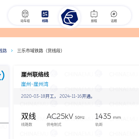
动车组
线路
旅程
话题
线路
三乐市域铁路（货线段）
段）
崖州联络线
崖州~崖州湾
2020-03-18开工， 2024-11-16开通。
双线
AC25kV
1435
50Hz
mm
线路数
供电制式
轨距