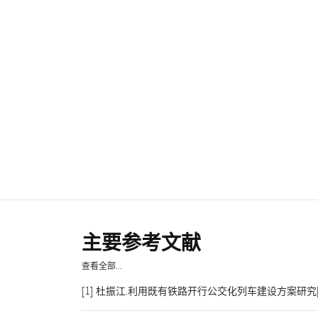
主要参考文献
查看全部…
[1]
杜振江.利用既有铁路开行公交化列车建设方案研究[J].山西建筑,2021,