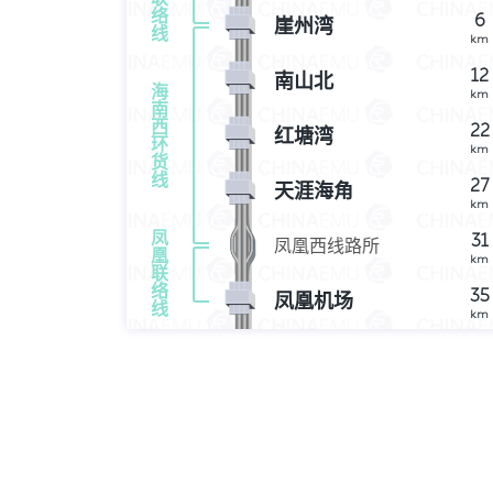
络
6
崖州湾
线
km
12
南山北
海
km
南
西
22
红塘湾
环
km
货
线
27
天涯海角
km
凤
31
凤凰西线路所
凰
km
联
络
35
凤凰机场
线
km