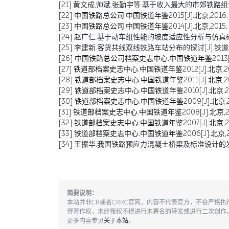
[21]
黄文成,帅斌,张勤宇等.基于收入最大的市郊铁路组合票价制
[22]
中国铁路总公司.中国铁道年鉴2015[J].北京,2016.
[23]
中国铁路总公司.中国铁道年鉴2014[J].北京,2015.
[24]
赵广仁.基于动车组性能的坡度适应性分析与仿真研究[J].
[25]
李建新.客货共线双线铁路车站分布的探讨[J].铁道经济研究
[26]
中国铁路总公司档案史志中心.中国铁道年鉴2013[J].
[27]
铁道部档案史志中心.中国铁道年鉴2012[J].北京,20
[28]
铁道部档案史志中心.中国铁道年鉴2011[J].北京,20
[29]
铁道部档案史志中心.中国铁道年鉴2010[J].北京,20
[30]
铁道部档案史志中心.中国铁道年鉴2009[J].北京,2
[31]
铁道部档案史志中心.中国铁道年鉴2008[J].北京,20
[32]
铁道部档案史志中心.中国铁道年鉴2007[J].北京,20
[33]
铁道部档案史志中心.中国铁道年鉴2006[J].北京,2
[34]
王振华.我国铁路预应力混凝土桥梁及标准设计的发展[J].铁道标准设计
简要说明：
本站并非CR或者CRRC官网，内容不代表官方，不会严格
得著作权，未经授权不得进行未署名的转发或进行二次创作
更多内容参见
关于本站
。