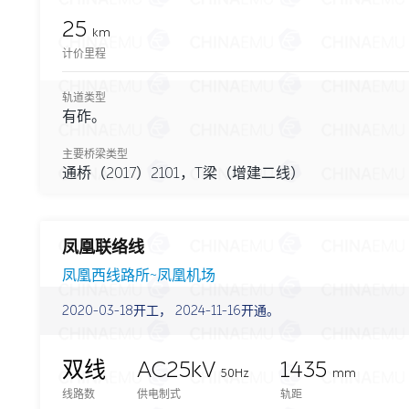
25
km
计价里程
轨道类型
有砟。
主要桥梁类型
通桥（2017）2101，T梁（增建二线）
凤凰联络线
凤凰西线路所~凤凰机场
2020-03-18开工， 2024-11-16开通。
双线
AC25kV
1435
50Hz
mm
线路数
供电制式
轨距