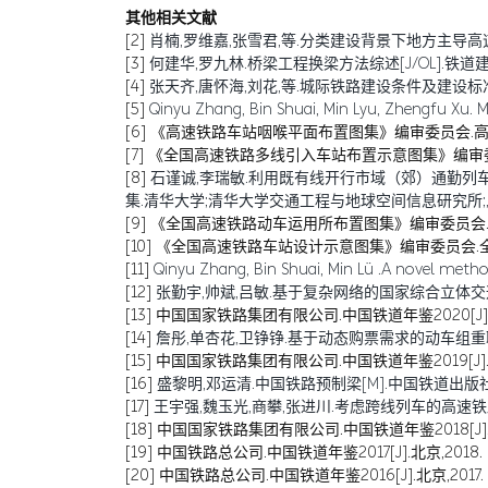
其他相关文献
[2]
肖楠,罗维嘉,张雪君,等.分类建设背景下地方主导高速铁路运营补贴机制研
[3]
何建华,罗九林.桥梁工程换梁方法综述[J/OL].铁道建筑技术,1-7[202
[4]
张天齐,唐怀海,刘花,等.城际铁路建设条件及建设标准研究[J/OL].铁
[5]
Qinyu Zhang, Bin Shuai, Min Lyu, Zhengfu Xu. M
[6]
《高速铁路车站咽喉平面布置图集》编审委员会.高速铁
[7]
《全国高速铁路多线引入车站布置示意图集》编审委员
[8]
石谨诚,李瑞敏.利用既有线开行市域（郊）通勤列车
集.清华大学;清华大学交通工程与地球空间信息研究所;,2023:21.DO
[9]
《全国高速铁路动车运用所布置图集》编审委员会.全
[10]
《全国高速铁路车站设计示意图集》编审委员会.全国
[11]
Qinyu Zhang, Bin Shuai, Min Lü .A novel method
[12]
张勤宇,帅斌,吕敏.基于复杂网络的国家综合立体交通网主骨
[13]
中国国家铁路集团有限公司.中国铁道年鉴2020[J].北
[14]
詹彤,单杏花,卫铮铮.基于动态购票需求的动车组重联决策方法
[15]
中国国家铁路集团有限公司.中国铁道年鉴2019[J].北
[16]
盛黎明,邓运清.中国铁路预制梁[M].中国铁道出版社:2
[17]
王宇强,魏玉光,商攀,张进川.考虑跨线列车的高速铁路能力最
[18]
中国国家铁路集团有限公司.中国铁道年鉴2018[J].北
[19]
中国铁路总公司.中国铁道年鉴2017[J].北京,2018.
[20]
中国铁路总公司.中国铁道年鉴2016[J].北京,2017.