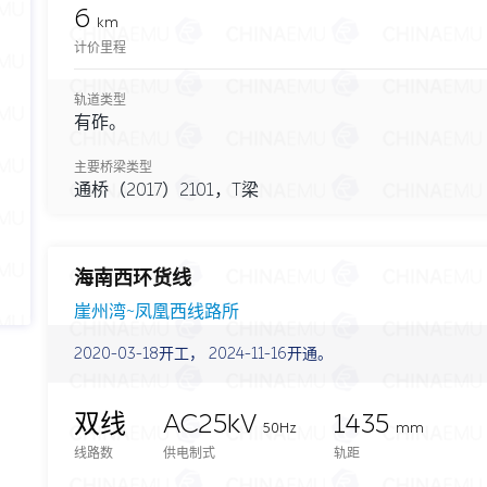
6
km
计价里程
轨道类型
有砟。
主要桥梁类型
通桥（2017）2101，T梁
海南西环货线
崖州湾~凤凰西线路所
2020-03-18开工， 2024-11-16开通。
双线
AC25kV
1435
50Hz
mm
线路数
供电制式
轨距