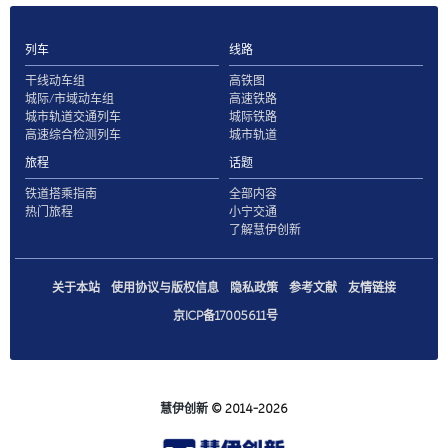
列车
线路
干线动车组
高铁图
城际/市域动车组
高速铁路
城市轨道交通列车
城际铁路
高速综合检测列车
城市轨道
旅程
话题
铁道搭乘指南
全部内容
热门旅程
小宁交通
了解慧伊创新
关于本站
使用协议与版权信息
隐私政策
参考文献
友情链接
京ICP备17005611号
慧伊创新
© 2014-2026