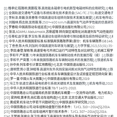
[1] 槐孝纪,程路明,黄鹏程,等.高效能永磁牵引电机新型电磁材料的应用研究[J].电机技术,202
[2] 全国轨道交通电气设备与系统标准化技术委员会(SAC/TC 278).轨道交通电子设备 
[3] 李秋泽,单巍,张英春等.中国高速动车组转向架技术发展及展望[J].机车电传动,2023(0
[4] 刘翰林,杨志刚,吴雨薇,等.250～400 km/h高速列车气动声学性能的仿真研究[J].铁道
[5] 罗春晓.中国高铁动车组巡览[M].中国铁道出版社有限公司,2022.
[6] 张洁,ADAMU Abdulmalik,苏新超等.转向架区域简化对高速列车气动性能的影响（英文）[J].Jou
[7] 任尊松,赵宇嘉,李玉怡,等.高速动车组转向架牵引制动载荷及损伤特征研究[J].机械工程学报,
[8] 中华人民共和国国家标准.标准锅具铁路限界第1部分：机车车辆限界.GB 146.1-2
[9] 丁叁叁,陈大伟,刘加利.中国高速列车研发与展望[J].力学学报,2021,53(01):35-50
[10] 李田,秦登,邹栋等.高速受电弓开闭口运行气动特性及对比研究[J].机械工程学报,2020,
[11] 李和平,严霄蕙.70年来我国铁路机车车辆制动技术的发展历程（续）[J].铁道机车车辆,20
[12] 李和平,严霄蕙.70年来我国铁路机车车辆制动技术的发展历程[J].铁道机车车辆,2019,
[13] 孙中央.列车牵引计算实用教程[M].北京:中国铁道出版社,2019.
[14] 唐明赞,熊小慧,钟睦等.高速列车外风挡安装间距对风挡气动特性的影响[J].铁道科学与工
[15] 中华人民共和国铁道行业标准.机车车辆强度设计及试验鉴定规范转向架 第1部分:转向架构架
[16] 罗一童.中国火车大图集[M].中国铁道出版社有限公司,2019
[17] 冯江华.轨道交通永磁电机牵引系统关键技术及发展趋势[J].机车电传动,2018(06):
[18] 中华人民共和国铁道行业标准.TB/T 1407.1-2018.
[19] 中国铁路总公司运输局机务部.铁路机车概要——交流传动内燃、电力机车[M].北京
[20] 梁炜昭,黄孝亮,尚红霞.动车组构造[M].北京:北京交通大学出版社,2017.
[21] 黄成荣.机车动力学若干问题研究[D].中国铁道科学研究院,2015.
[22] 中国铁路总公司.动车组制动盘暂行技术条件：TJ/CL 310—2014[S].2014.
[23] 中国铁路总公司.动车组闸片暂行技术条件：TJ/CL 307—2014[S].2014.
[24] 于梦阁,张继业,张卫华.横风下高速列车流线型头型多目标气动优化设计[J].机械工程学报,