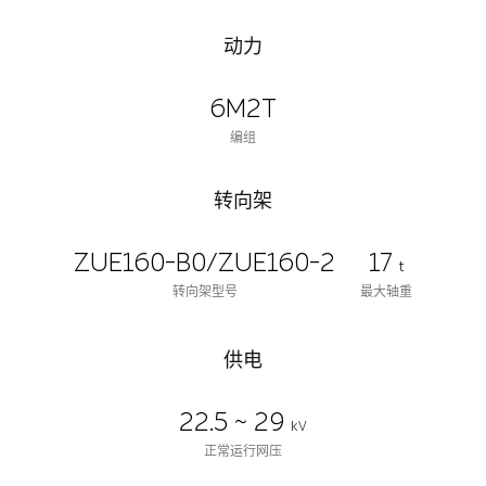
动力
6M2T
编组
转向架
ZUE160-B0/ZUE160-2
17
t
转向架型号
最大轴重
供电
22.5 ~ 29
kV
正常运行网压