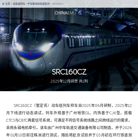
主页
动车组列车
中车株洲动车组系列
SRC160CZ
SRC160CZ
2025年12月问世 共1列
图 / CRH380A-6059L
SRC160CZ（暂定名）动车组列车样车自2025年06月研制，2025年12
月下线进行动态调试，列车外观基于广州地铁D1，内饰基于CJ6型，搭载
CTCS与CBTC两套信号系统，可满足不同信号系统线路之间跨线运行的需求，
采用永磁电机牵引。该车由广州中车轨道交通装备有限公司制造，并于2026
年01月10日前往株洲进行测试，随后将赴京试验并于03月初在环行铁道测