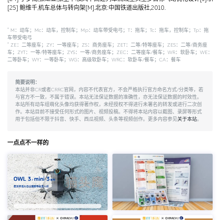
[25] 鲍维千,机车总体与转向架[M].北京:中国铁道出版社,2010.
*
M：动车；Mc：动车，控制车；Mp：动车带受电弓；T：拖车；Tc：拖车，控制车；Tp：拖
车带受电弓
*
ZE：二等座车；ZY：一等座车；ZS：商务座车；ZET：二等/特等座车；ZES：二等/商务座
车；ZYT：一等/特等座车；ZYS：一等/商务座车；ZEC：二等座车/餐车；WR：软卧车；WE：
二等卧车；WY：一等卧车；WG：高级软卧车；WRC：软卧车/餐车；CA：餐车
简要说明：
本站并非CR或者CRRC官网，内容不代表官方，不会严格执行官方命名方式/分类等，若
与官方不一致，不属于错误。本站无法保证数据的准确性，亦无法保证数据的时效性。
本站所有动车组萌化头像均获得著作权，未经授权不得进行未署名的转发或进行二次创
作。本站目前不接受任何形式的图片、视频投稿。不得将本站内容以截图、录屏等形式
用于包括但不限于抖音、快手、西瓜视频、头条等视频创作。更多内容参见
关于本站
。
一点点不一样的