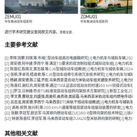
ZEMU01
ZDMU01
中车株洲动车组系列
中车株洲动车组系列
进行学术研究建议查阅原文内容。
查看全部…
主要参考文献
[1] 李辉,饶攀,刘琪,等.市域C型动车组高压电器箱研究[J].电力机车与城轨车辆,2025,48(
[2] 周安德,何中建,李西宁,等.满足TSI要求的双流制铰接式城际动车组[J].电力机车与城轨车辆
[3] 陈喜红,陈席文,黄志雄,等.CJ6型城际动车组概述[J].电力机车与城轨车辆,2024,47(06
[4] 张帆,李卓亮,嵇道君,等.CJ6型动车组牵引系统冗余技术研究[J].电力机车与城轨车辆,20
[5] 杨颖,周安德,陈三猛,齐彪.马来西亚混合动力米轨动车组关键技术研究[J].电力机车与城轨
[6] 陈喜红,谢红兵,周安德,等.通过TSI认证适应低站台的时速160 km铰接式动车组[J].电
[7] [1]罗汉,汪林峰.符合TSI标准双层动车组转向架技术方案研究[J].新型工业化,2021,11(01):57-
[8] 李文勇,曹晓龙,刘盛强,周美旺,曲贵政,类延磊.马来西亚米轨动车组内燃电传动动力包设计[
[9] 吕志龙,周安德,李西宁.马来西亚ETS米轨干线动车组概述[J].电力机车与城轨车辆,2020
[10] 高彬,祝贺,易兴利,等.200 km/h速度等级双层动车组驱动装置的研发[J].电力机车与城
[11] 张麒,李冠军,颜志军.马其顿内燃动车组ZUC160-B型转向架的技术特征[J].技术与市场,2
[12] 钟源,陈喜红,李冠军,等.马来西亚动车组ZUA120型米轨转向架的研制[J].电力机车与城轨车辆,2012
其他相关文献