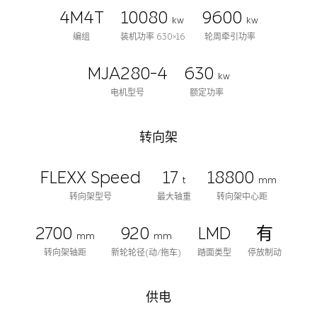
4M4T
10080
9600
kw
kw
编组
装机功率 630×16
轮周牵引功率
MJA280-4
630
kw
电机型号
额定功率
转向架
FLEXX Speed
17
18800
t
mm
转向架型号
最大轴重
转向架中心距
2700
920
LMD
有
mm
mm
转向架轴距
新轮轮径(动/拖车)
踏面类型
停放制动
供电