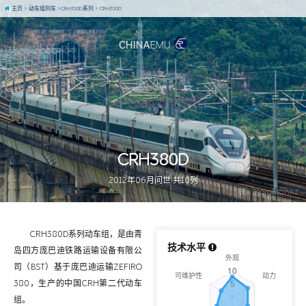
主页
动车组列车
CRH380D系列
CRH380D
CRH380D
2012年06月问世 共10列
图 / KoloFrankz
CRH380D系列动车组，是由青
技术水平
岛四方庞巴迪铁路运输设备有限公
司（BST）基于庞巴迪运输ZEFIRO
380，生产的中国CRH第二代动车
组。