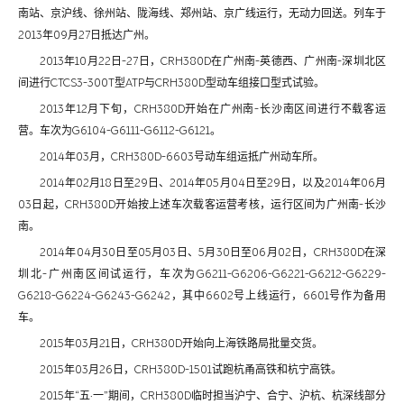
南站、京沪线、徐州站、陇海线、郑州站、京广线运行，无动力回送。列车于
2013年09月27日抵达广州。
2013年10月22日-27日，CRH380D在广州南-英德西、广州南-深圳北区
间进行CTCS3-300T型ATP与CRH380D型动车组接口型式试验。
2013年12月下旬，CRH380D开始在广州南-长沙南区间进行不载客运
营。车次为G6104-G6111-G6112-G6121。
2014年03月，CRH380D-6603号动车组运抵广州动车所。
2014年02月18日至29日、2014年05月04日至29日，以及2014年06月
03日起，CRH380D开始按上述车次载客运营考核，运行区间为广州南-长沙
南。
2014年04月30日至05月03日、5月30日至06月02日，CRH380D在深
圳北-广州南区间试运行，车次为G6211-G6206-G6221-G6212-G6229-
G6218-G6224-G6243-G6242，其中6602号上线运行，6601号作为备用
车。
2015年03月21日，CRH380D开始向上海铁路局批量交货。
2015年03月26日，CRH380D-1501试跑杭甬高铁和杭宁高铁。
2015年“五·一”期间，CRH380D临时担当沪宁、合宁、沪杭、杭深线部分