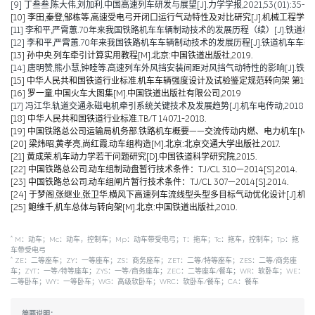
[9] 丁叁叁,陈大伟,刘加利.中国高速列车研发与展望[J].力学学报,2021,53(01):35-50
[10] 李田,秦登,邹栋等.高速受电弓开闭口运行气动特性及对比研究[J].机械工程学报,2020,
[11] 李和平,严霄蕙.70年来我国铁路机车车辆制动技术的发展历程（续）[J].铁道机车车辆,20
[12] 李和平,严霄蕙.70年来我国铁路机车车辆制动技术的发展历程[J].铁道机车车辆,2019,
[13] 孙中央.列车牵引计算实用教程[M].北京:中国铁道出版社,2019.
[14] 唐明赞,熊小慧,钟睦等.高速列车外风挡安装间距对风挡气动特性的影响[J].铁道科学与工
[15] 中华人民共和国铁道行业标准.机车车辆强度设计及试验鉴定规范转向架 第1部分:转向架构架
[16] 罗一童.中国火车大图集[M].中国铁道出版社有限公司,2019
[17] 冯江华.轨道交通永磁电机牵引系统关键技术及发展趋势[J].机车电传动,2018(06):
[18] 中华人民共和国铁道行业标准.TB/T 1407.1-2018.
[19] 中国铁路总公司运输局机务部.铁路机车概要——交流传动内燃、电力机车[M].北京
[20] 梁炜昭,黄孝亮,尚红霞.动车组构造[M].北京:北京交通大学出版社,2017.
[21] 黄成荣.机车动力学若干问题研究[D].中国铁道科学研究院,2015.
[22] 中国铁路总公司.动车组制动盘暂行技术条件：TJ/CL 310—2014[S].2014.
[23] 中国铁路总公司.动车组闸片暂行技术条件：TJ/CL 307—2014[S].2014.
[24] 于梦阁,张继业,张卫华.横风下高速列车流线型头型多目标气动优化设计[J].机械工程学报,
[25] 鲍维千,机车总体与转向架[M].北京:中国铁道出版社,2010.
*
M：动车；Mc：动车，控制车；Mp：动车带受电弓；T：拖车；Tc：拖车，控制车；Tp：拖
车带受电弓
*
ZE：二等座车；ZY：一等座车；ZS：商务座车；ZET：二等/特等座车；ZES：二等/商务座
车；ZYT：一等/特等座车；ZYS：一等/商务座车；ZEC：二等座车/餐车；WR：软卧车；WE：
二等卧车；WY：一等卧车；WG：高级软卧车；WRC：软卧车/餐车；CA：餐车
简要说明：