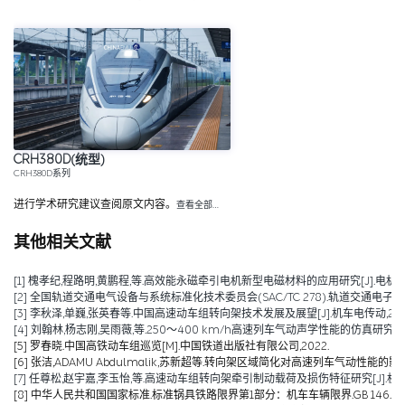
CRH380D(统型)
CRH380D系列
进行学术研究建议查阅原文内容。
查看全部…
其他相关文献
[1] 槐孝纪,程路明,黄鹏程,等.高效能永磁牵引电机新型电磁材料的应用研究[J].电机技术,202
[2] 全国轨道交通电气设备与系统标准化技术委员会(SAC/TC 278).轨道交通电子设备 
[3] 李秋泽,单巍,张英春等.中国高速动车组转向架技术发展及展望[J].机车电传动,2023(0
[4] 刘翰林,杨志刚,吴雨薇,等.250～400 km/h高速列车气动声学性能的仿真研究[J].铁道
[5] 罗春晓.中国高铁动车组巡览[M].中国铁道出版社有限公司,2022.
[6] 张洁,ADAMU Abdulmalik,苏新超等.转向架区域简化对高速列车气动性能的影响（英文）[J].Jou
[7] 任尊松,赵宇嘉,李玉怡,等.高速动车组转向架牵引制动载荷及损伤特征研究[J].机械工程学报,
[8] 中华人民共和国国家标准.标准锅具铁路限界第1部分：机车车辆限界.GB 146.1-2