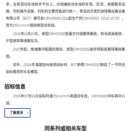
求，在各型动车组技术平台上，对短编组动车组的车型、定员、旅客服务设
施、司机操作设施、列车的主要性能进行统一，青岛四方庞巴迪铁路运输设备
有限公司（BST）编号自CRH380D-1511起生产的CRH380D（1511-1570），
皆为350 km/h级别统型动车组。
2015年11月18日，统型CRH380D批量交付成都铁路局，担当成渝高铁、
沪昆高铁等线路车次。
2017年起，根据集中配属的原则，统型CRH380D逐步转配成都铁路局集
团。
另外，2016年美国加州高铁招标时，BST参照CRH380D制造了一节符合
招标需求的头车模型。
招标信息
2015年07月15日招标时速350 km/h高速动车组，CRH380D中标其中15
组。
了解更多
同系列或相关车型