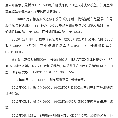
度公开展示了最新ZEFIRO 380动车组头车的1：1全尺寸实体模型，并用互动
式三维显示技术展示了车厢内部的设计。
2010年09月，根据原铁道部下发的《关于新一代高速动车组型号、车号
及坐席号的通知》，BST的CRH1-380型动车组定型为CRH380C系列，其中
短编组动车为CRH380C，而长编组动车为CRH380CL。
2010年12月中旬，根据《运装客车（2010）807号》文件，CRH380C
改为CRH380D系列，其中短编组动车为CRH380D，长编组动车为
CRH380DL。
原计划共制造短编组20列，长编组60列，此后受铁路总体环境变化，60
列16节编组取消，变更为50列8节编组，即总共生产70列8节编组CRH380D
型，动车编号为CRH380D-6601~CRH380D-6670。
2012年10月，ZEFIRO 380列车赢得德国IF设计大奖。
2012年06月，编号为6601、6602的CRH380D动车组在北京环形铁道
进行试验。
2013年05月，编号为6601、6602的两列CRH380D在杭甬高铁进行试
验。
2013年09月25日，即墨站-郭塘站间加开0D944/3次，经胶济客专、济