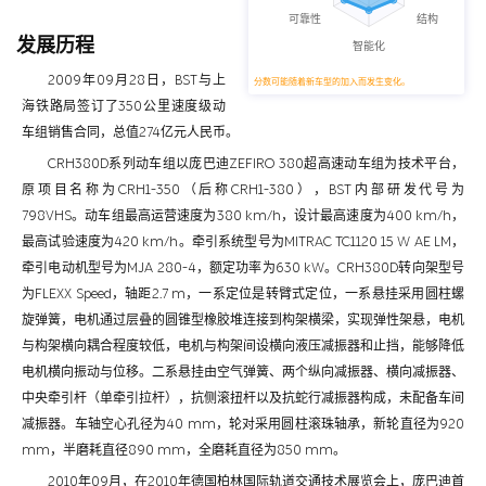
发展历程
2009年09月28日，BST与上
分数可能随着新车型的加入而发生变化。
海铁路局签订了350公里速度级动
车组销售合同，总值274亿元人民币。
CRH380D系列动车组以庞巴迪ZEFIRO 380超高速动车组为技术平台，
原项目名称为CRH1-350（后称CRH1-380），BST内部研发代号为
798VHS。动车组最高运营速度为380 km/h，设计最高速度为400 km/h，
最高试验速度为420 km/h。牵引系统型号为MITRAC TC1120 15 W AE LM，
牵引电动机型号为MJA 280-4，额定功率为630 kW。CRH380D转向架型号
为FLEXX Speed，轴距2.7 m，一系定位是转臂式定位，一系悬挂采用圆柱螺
旋弹簧，电机通过层叠的圆锥型橡胶堆连接到构架横梁，实现弹性架悬，电机
与构架横向耦合程度较低，电机与构架间设横向液压减振器和止挡，能够降低
电机横向振动与位移。二系悬挂由空气弹簧、两个纵向减振器、横向减振器、
中央牵引杆（单牵引拉杆），抗侧滚扭杆以及抗蛇行减振器构成，未配备车间
减振器。车轴空心孔径为40 mm，轮对采用圆柱滚珠轴承，新轮直径为920
mm，半磨耗直径890 mm，全磨耗直径为850 mm。
2010年09月，在2010年德国柏林国际轨道交通技术展览会上，庞巴迪首