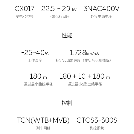
CX017
22.5 ~ 29
3NAC400V
kV
受电弓型号
正常运行网压
外接电源电压
性能
-25~40
1.728
℃
km/h/s
工作温度
标定起动加速度（非实际运用情况）
180
180 + 10 + 180
m
m
通过最小曲线半径
通过最小S型曲线半径
控制
TCN(WTB+MVB)
CTCS3-300S
列车网络
列控系统