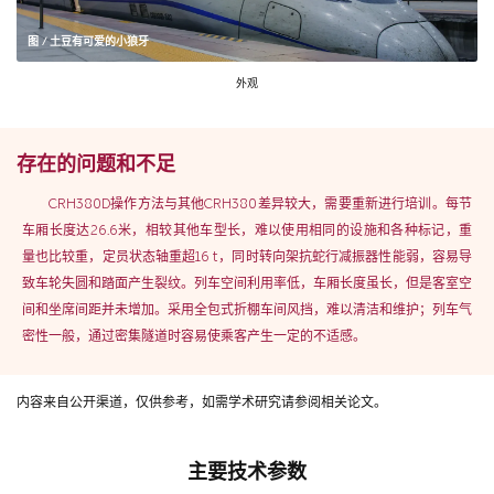
图 / 土豆有可爱的小狼牙
外观
存在的问题和不足
CRH380D操作方法与其他CRH380差异较大，需要重新进行培训。每节
车厢长度达26.6米，相较其他车型长，难以使用相同的设施和各种标记，重
量也比较重，定员状态轴重超16 t，同时转向架抗蛇行减振器性能弱，容易导
致车轮失圆和踏面产生裂纹。列车空间利用率低，车厢长度虽长，但是客室空
间和坐席间距并未增加。采用全包式折棚车间风挡，难以清洁和维护；列车气
密性一般，通过密集隧道时容易使乘客产生一定的不适感。
内容来自公开渠道，仅供参考，如需学术研究请参阅相关论文。
主要技术参数