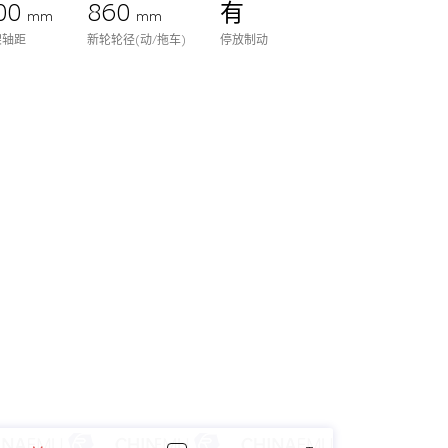
00
860
有
mm
mm
架轴距
新轮轮径(动/拖车)
停放制动