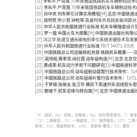
[11] 李和平,严霄蕙.70年来我国铁路机车车辆制动技术的发展
[12] 李和平,严霄蕙.70年来我国铁路机车车辆制动技术的发展历
[13] 孙中央.列车牵引计算实用教程[M].北京:中国铁道出版
[14] 唐明赞,熊小慧,钟睦等.高速列车外风挡安装间距对风挡气
[15] 中华人民共和国铁道行业标准.机车车辆强度设计及试验鉴
[16] 罗一童.中国火车大图集[M].中国铁道出版社有限公司
[17] 冯江华.轨道交通永磁电机牵引系统关键技术及发展趋势[J
[18] 中华人民共和国铁道行业标准.TB/T 1407.1-2018.
[19] 中国铁路总公司运输局机务部.铁路机车概要——交流
[20] 梁炜昭,黄孝亮,尚红霞.动车组构造[M].北京:北京交
[21] 黄成荣.机车动力学若干问题研究[D].中国铁道科学研
[22] 中国铁路总公司.动车组制动盘暂行技术条件：TJ/CL 31
[23] 中国铁路总公司.动车组闸片暂行技术条件：TJ/CL 307—
[24] 于梦阁,张继业,张卫华.横风下高速列车流线型头型多目标
[25] 鲍维千,机车总体与转向架[M].北京:中国铁道出版社,
*
M：动车；Mc：动车，控制车；Mp：动车带受电弓；T：拖车
*
ZE：二等座车；ZY：一等座车；ZS：商务座车；ZET：二等
卧车；WG：高级软卧车；WRC：软卧车/餐车；CA：餐车