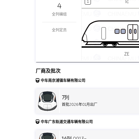
Tc
1
4
全列编组
全列定员
ZE
厂商及批次
中车南京浦镇车辆有限公司
7
列
首批2026年01月出厂
中车广东轨道交通车辆有限公司
14
列 0913~