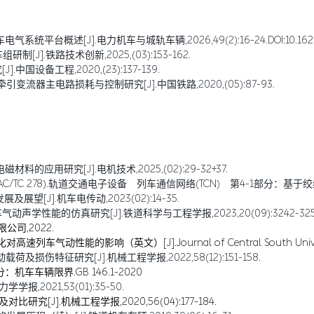
述[J].电力机车与城轨车辆,2026,49(2):16-24.DOI:10.16212/j.cnk
制[J].铁路技术创新,2025,(03):153-162.
国设备工程,2020,(23):137-139.
变流器主电路损耗与控制研究[J].中国铁路,2020,(05):87-93.
的应用研究[J].电机技术,2025,(02):29-32+37.
C 278).轨道交通电子设备 列车通信网络(TCN) 第4-1部分：基于绞线式列车
望[J].机车电传动,2023(02):14-35.
车气动声学性能的仿真研究[J].铁道科学与工程学报,2023,20(09):3242-325
公司,2022.
列车气动性能的影响（英文）[J].Journal of Central South University,
损伤特征研究[J].机械工程学报,2022,58(12):151-158.
车车辆限界.GB 146.1-2020
,2021,53(01):35-50.
究[J].机械工程学报,2020,56(04):177-184.