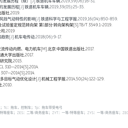
历程（续）[J].铁道机车车辆,2019,39(06):16-31.
程[J].铁道机车车辆,2019,39(05):25-35.
社,2019.
动特性的影响[J].铁道科学与工程学报,2019,16(04):850-859.
定规范转向架 第1部分:转向架构架[S].TB/T 3549.1-2019.
,2019
].机车电传动,2018(06):9-17.
传动内燃、电力机车[M].北京:中国铁道出版社,2017.
通大学出版社,2017.
究院,2015.
0—2014[S].2014.
2014[S].2014.
气动优化设计[J].机械工程学报,2014,50(24):122-129.
2010.
；Tc：拖车，控制车；Tp：拖车带受电弓
/特等座车；ZES：二等/商务座车；ZYT：一等/特等座车；ZYS：一等/商务座车；