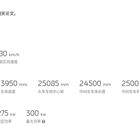
相关论文。
80
km/h
高实验速度
3950
25085
24500
250
mm
mm
mm
车体高度
头车车钩中心距
中间车车体长度
中间车车
275
300
kw
kw
额定功率
最大功率