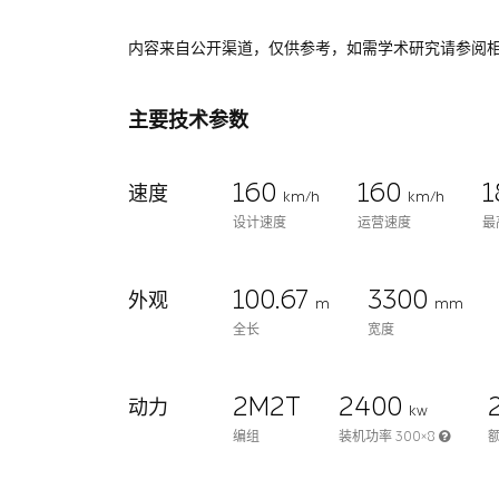
内容来自公开渠道，仅供参考，如需学术研究请参阅
主要技术参数
160
160
1
速度
km/h
km/h
设计速度
运营速度
最
100.67
3300
外观
m
mm
全长
宽度
2M2T
2400
动力
kw
编组
装机功率 300×8