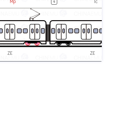
Mp
Tc
4
ZE
ZE