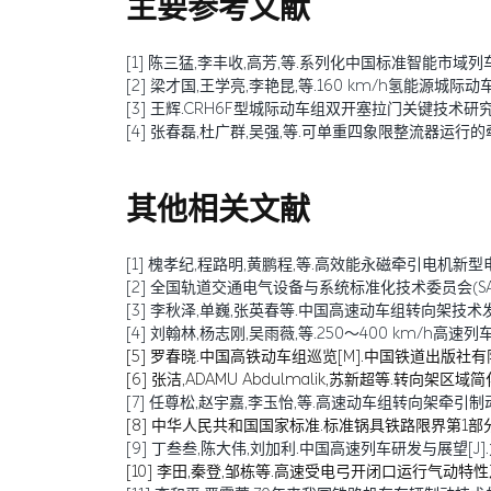
主要参考文献
[1] 陈三猛,李丰收,高芳,等.系列化中国标准智能市域列车电气系统平台概
[2] 梁才国,王学亮,李艳昆,等.160 km/h氢能源城际动车组研
[3] 王辉.CRH6F型城际动车组双开塞拉门关键技术研究[J].中
[4] 张春磊,杜广群,吴强,等.可单重四象限整流器运行的牵引
其他相关文献
[1] 槐孝纪,程路明,黄鹏程,等.高效能永磁牵引电机新型电磁材料
[2] 全国轨道交通电气设备与系统标准化技术委员会(SAC/T
[3] 李秋泽,单巍,张英春等.中国高速动车组转向架技术发展及展
[4] 刘翰林,杨志刚,吴雨薇,等.250～400 km/h高速列
[5] 罗春晓.中国高铁动车组巡览[M].中国铁道出版社有限
[6] 张洁,ADAMU Abdulmalik,苏新超等.转向架区域简化对高速
[7] 任尊松,赵宇嘉,李玉怡,等.高速动车组转向架牵引制动载荷及
[8] 中华人民共和国国家标准.标准锅具铁路限界第1部分：机
[9] 丁叁叁,陈大伟,刘加利.中国高速列车研发与展望[J].力学学报
[10] 李田,秦登,邹栋等.高速受电弓开闭口运行气动特性及对比研