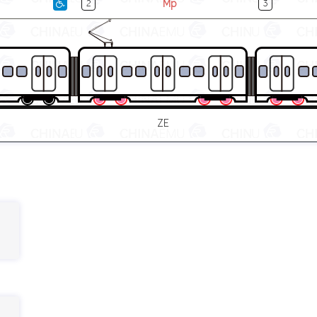
Mp
2
3
ZE