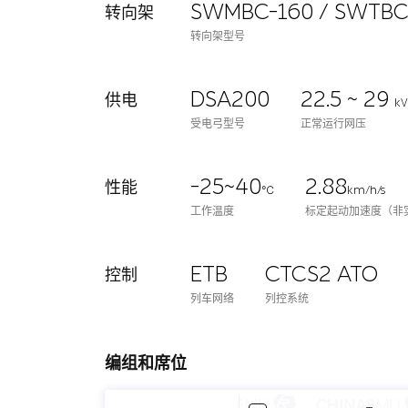
SWMBC-160 / SWTBC
转向架
转向架型号
DSA200
22.5 ~ 29
供电
k
受电弓型号
正常运行网压
-25~40
2.88
性能
℃
km/h/s
工作温度
标定起动加速度（非
ETB
CTCS2 ATO
控制
列车网络
列控系统
编组和席位