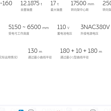
-160
12.1875
17
17500
25
t
t
mm
自重轴重
最大轴重
转向架中心距
转向
5150 ~ 6500
110
3NAC380V
V
mm
V
受电弓工作高度
蓄电池电压
外接电源电压
130
180 + 10 + 180
m
m
实际运用情况）
通过最小曲线半径
通过最小S型曲线半径