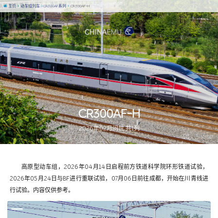
主页
动车组列车
CR300AF系列
CR300AF-H
CR300AF-H
2026年02月问世 共1列
图 / Zhaisa
高原型动车组，2026年04月14日启程前方铁道科学院环形铁道试验，
2026年05月24日与BF进行重联试验，07月06日前往成都，开始在川青线进
行试验。内容仅供参考。