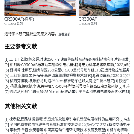
CR300AF(样车)
CR300AF
CR300AF系列
CR300AF系列
进行学术研究建议查阅原文内容。
查看全部…
主要参考文献
[1] 王飞,于钦顺,鲁文超.时速250 km速度等级城际动车组用制动盘和闸片的研发[J].铁道车辆,
[2] 相阿峰.CR300AF标准动车组牵引电机概述[J].电力机车与城轨车辆,2022,45(03):1
[3] 薛树坤,徐燕芬,赵婧.时速250公里CR300复兴号动车组ETB初运行及控制服务研究[J].
[4] 王红旗,蒋红果,任海等.高速动车组超员报警技术研究[J].铁道车辆,2020,58(07):43
[5] 徐燕芬,薛树坤,朱游龙.时速250km标准动车组以太网控车技术研究[J].铁道车辆,2020,
[6] 杨瀛瑜,蒋聪健,李涛,黄学君.CR300AF型复兴号动车组高压电器箱研制[J].机车电传动,2
[7] 徐绍龙,付翔宇,胡亮,等.250km/h标准动车组平台牵引电机电磁噪声优化控制[J].控制与
其他相关文献
[1] 槐孝纪,程路明,黄鹏程,等.高效能永磁牵引电机新型电磁材料的应用研究[J].电机技术,202
[2] 全国轨道交通电气设备与系统标准化技术委员会(SAC/TC 278).轨道交通电子设备 
[3] 李秋泽,单巍,张英春等.中国高速动车组转向架技术发展及展望[J].机车电传动,2023(0