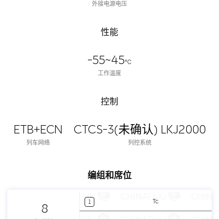
外接电源电压
性能
-55~45
℃
工作温度
控制
ETB+ECN
CTCS-3(未确认) LKJ2000
列车网络
列控系统
编组和席位
Tc
1
8