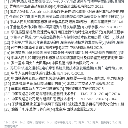
[4] 刘翰林,杨志刚,吴雨薇,等.250～400 km/h高速列车气动声学性能的仿真研究[J].铁道
[5] 罗春晓.中国高铁动车组巡览[M].中国铁道出版社有限公司,2022.
[6] 张洁,ADAMU Abdulmalik,苏新超等.转向架区域简化对高速列车气动性能的影响（英文）[J].Jou
[7] 任尊松,赵宇嘉,李玉怡,等.高速动车组转向架牵引制动载荷及损伤特征研究[J].机械工程学报,
[8] 中华人民共和国国家标准.标准锅具铁路限界第1部分：机车车辆限界.GB 146.1-2
[9] 丁叁叁,陈大伟,刘加利.中国高速列车研发与展望[J].力学学报,2021,53(01):35-50
[10] 李田,秦登,邹栋等.高速受电弓开闭口运行气动特性及对比研究[J].机械工程学报,2020,
[11] 李和平,严霄蕙.70年来我国铁路机车车辆制动技术的发展历程（续）[J].铁道机车车辆,20
[12] 李和平,严霄蕙.70年来我国铁路机车车辆制动技术的发展历程[J].铁道机车车辆,2019,
[13] 孙中央.列车牵引计算实用教程[M].北京:中国铁道出版社,2019.
[14] 唐明赞,熊小慧,钟睦等.高速列车外风挡安装间距对风挡气动特性的影响[J].铁道科学与工
[15] 中华人民共和国铁道行业标准.机车车辆强度设计及试验鉴定规范转向架 第1部分:转向架构架
[16] 罗一童.中国火车大图集[M].中国铁道出版社有限公司,2019
[17] 冯江华.轨道交通永磁电机牵引系统关键技术及发展趋势[J].机车电传动,2018(06):
[18] 中华人民共和国铁道行业标准.TB/T 1407.1-2018.
[19] 中国铁路总公司运输局机务部.铁路机车概要——交流传动内燃、电力机车[M].北京
[20] 梁炜昭,黄孝亮,尚红霞.动车组构造[M].北京:北京交通大学出版社,2017.
[21] 黄成荣.机车动力学若干问题研究[D].中国铁道科学研究院,2015.
[22] 中国铁路总公司.动车组制动盘暂行技术条件：TJ/CL 310—2014[S].2014.
[23] 中国铁路总公司.动车组闸片暂行技术条件：TJ/CL 307—2014[S].2014.
[24] 于梦阁,张继业,张卫华.横风下高速列车流线型头型多目标气动优化设计[J].机械工程学报,
[25] 鲍维千,机车总体与转向架[M].北京:中国铁道出版社,2010.
*
M：动车；Mc：动车，控制车；Mp：动车带受电弓；T：拖车；Tc：拖车，控制车；Tp：拖
车带受电弓