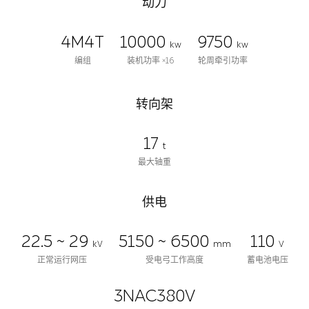
动力
4M4T
10000
9750
kw
kw
编组
装机功率 ×16
轮周牵引功率
转向架
17
t
最大轴重
供电
22.5 ~ 29
5150 ~ 6500
110
kV
mm
V
正常运行网压
受电弓工作高度
蓄电池电压
3NAC380V