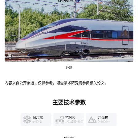
图 /
外观
内容来自公开渠道，仅供参考，如需学术研究请参阅相关论文。
主要技术参数
耐高寒
抗风沙
高海拔
≤-40℃
＞11级风+沙尘
＞3000 m