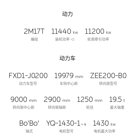
动力
2M17T
11440
11200
kw
kw
编组
装机功率 ×8
轮周牵引功率
动力车
FXD1-J0200
19979
ZEE200-B0
mm
动力车型号
车钩中心距
转向架型号
9000
2900
1250
19.5
mm
mm
mm
t
转向架中心距
转向架轴距
轮径
最大轴重
Bo'Bo'
YQ-1430-1
1430
× 4
kw
轴式
电机型号
电机最大功率