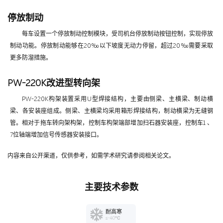
停放制动
每车设置一个停放制动控制模块，受司机台停放制动按钮控制，实现停放
制动功能。停放制动能够在20‰以下坡度无动力停留，超过20‰需要采取
更多防溜措施。
PW-220K改进型转向架
PW-220K构架装置采用U型焊接结构，主要由侧梁、主横梁、制动横
梁、各安装座组成。侧梁、主横梁均采用箱形焊接结构，制动横梁为无缝钢
管。相对于拖车转向架构架，控制车构架端部增加扫石器安装座，控制车1 、
7位轴端增加信号传感器安装接口。
内容来自公开渠道，仅供参考，如需学术研究请参阅相关论文。
主要技术参数
耐高寒
≤-40℃