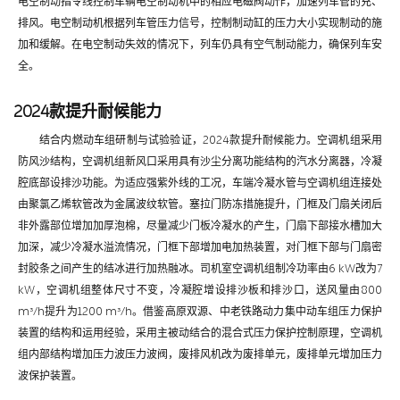
电空制动指令线控制车辆电空制动机中的相应电磁阀动作，加速列车管的充、
排风。电空制动机根据列车管压力信号，控制制动缸的压力大小实现制动的施
加和缓解。在电空制动失效的情况下，列车仍具有空气制动能力，确保列车安
全。
2024款提升耐候能力
结合内燃动车组研制与试验验证，2024款提升耐候能力。空调机组采用
防风沙结构，空调机组新风口采用具有沙尘分离功能结构的汽水分离器，冷凝
腔底部设排沙功能。为适应强紫外线的工况，车端冷凝水管与空调机组连接处
由聚氯乙烯软管改为金属波纹软管。塞拉门防冻措施提升，门框及门扇关闭后
非外露部位增加加厚泡棉，尽量减少门板冷凝水的产生，门扇下部接水槽加大
加深，减少冷凝水溢流情况，门框下部增加电加热装置，对门框下部与门扇密
封胶条之间产生的结冰进行加热融冰。司机室空调机组制冷功率由6 kW改为7
kW，空调机组整体尺寸不变，冷凝腔增设排沙板和排沙口，送风量由800
m³/h提升为1200 m³/h。借鉴高原双源、中老铁路动力集中动车组压力保护
装置的结构和运用经验，采用主被动结合的混合式压力保护控制原理，空调机
组内部结构增加压力波压力波阀，废排风机改为废排单元，废排单元增加压力
波保护装置。