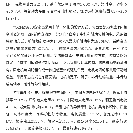
kN、持续牵引力 212 kN，整车额定牵引功率5 600 kW、短时牵引功率 6
400 kW，每台动力车由 4 台牵引电机驱动，恒功运行速度范围 95 ～200
km / h。
YGZN2Q270变流器采用主辅一体化的设计方式，每台变流器包含有4组
牵引变流器、2组辅助变流器，分别向4台牵引电机和辅助负载供电，采用轴
控驱动方式，单轴额定功率为1400kW,最大单轴功率为1600kW。辅助变流
器额定输出容量为130KVA，冗余输出容量为260KVA，该变流器可在-40℃
至+40℃的环境下正常运用。变流器对牵引电机采用轴控方式，控制策略为
额定点之前采用恒磁通控制，额定点之后采用恒功率控制。该电机为单轴承结
构，即电机与齿轮箱合成一体组成整体式驱动单元，电机与齿轮箱共用传动端
端盖，采用架悬方式在车底安装。电机由定子、转子、非传动端端盖、非传动
端端轴承、附件等部件组成。
逆变器对牵引电机输出限制数据如下，中间直流电压3600 V，最高工作
频率350 Hz，牵引最大电压2808 V，制动最大电压2808 V，额定输出电流
430 A，最大输出电流480 A。牵引电机为异步牵引电机，具有体积小、质量
轻、功率密度大、可维护性好等特点，电机质量2130 kg，额定功率1430
kW，额定电压2550 V，额定电流387 A，额定频率62.55 Hz，额定转速
1863 r/min，额定转矩7330 N·m，最高转速4094 r/min。