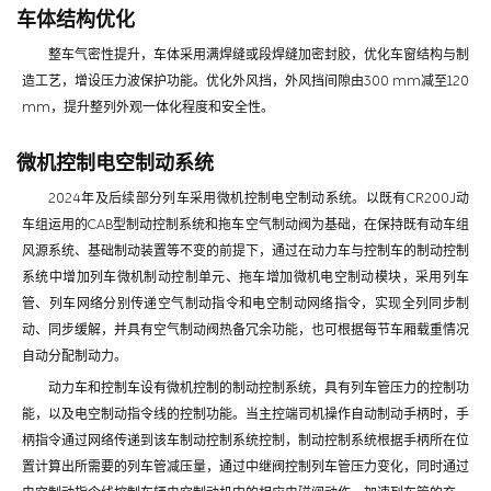
车体结构优化
整车气密性提升，车体采用满焊缝或段焊缝加密封胶，优化车窗结构与制
造工艺，增设压力波保护功能。优化外风挡，外风挡间隙由300 mm减至120
mm，提升整列外观一体化程度和安全性。
微机控制电空制动系统
2024年及后续部分列车采用微机控制电空制动系统。以既有CR200J动
车组运用的CAB型制动控制系统和拖车空气制动阀为基础，在保持既有动车组
风源系统、基础制动装置等不变的前提下，通过在动力车与控制车的制动控制
系统中增加列车微机制动控制单元、拖车增加微机电空制动模块，采用列车
管、列车网络分别传递空气制动指令和电空制动网络指令，实现全列同步制
动、同步缓解，并具有空气制动阀热备冗余功能，也可根据每节车厢载重情况
自动分配制动力。
动力车和控制车设有微机控制的制动控制系统，具有列车管压力的控制功
能，以及电空制动指令线的控制功能。当主控端司机操作自动制动手柄时，手
柄指令通过网络传递到该车制动控制系统控制，制动控制系统根据手柄所在位
置计算出所需要的列车管减压量，通过中继阀控制列车管压力变化，同时通过