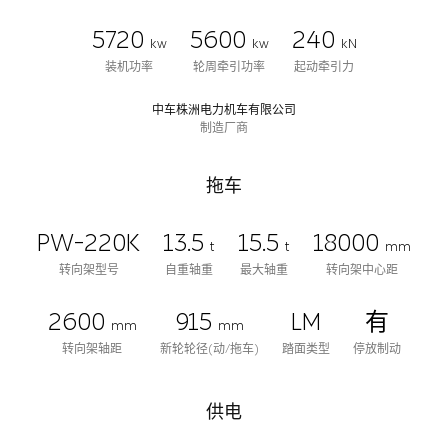
5720
5600
240
kw
kw
kN
装机功率
轮周牵引功率
起动牵引力
中车株洲电力机车有限公司
制造厂商
拖车
PW-220K
13.5
15.5
18000
t
t
mm
转向架型号
自重轴重
最大轴重
转向架中心距
2600
915
LM
有
mm
mm
转向架轴距
新轮轮径(动/拖车)
踏面类型
停放制动
供电