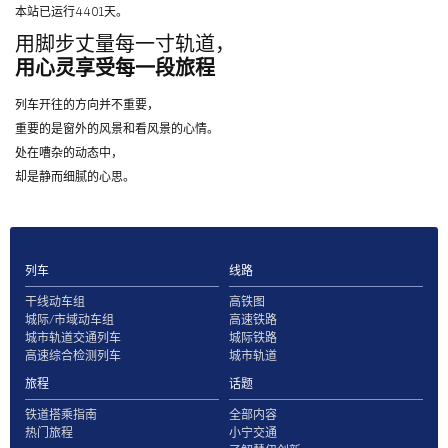
本站已运行4401天。
用脚步丈量每一寸轨道，
用心灵享受每一段旅程
列车开往的方向并不重要，
重要的是窗外的风景和看风景的心情。
处在嘈杂的动态中，
却是静而细腻的心思。
列车
线路
干线动车组
高铁图
城际/市域动车组
高速铁路
城市轨道交通列车
城际铁路
高速综合检测列车
城市轨道
旅程
话题
铁道搭乘指南
全部内容
热门旅程
小宁交通