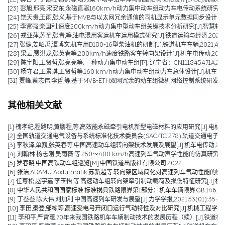
[23] 彭旭,邢亮,宋安东.永磁直驱160km/h动力集中动车组动力车电传动系统研究[J].机械管理
[24] 饶天贵,王雨,张义.基于MVB与以太网冗余通信的司机显示单元数据同步设计[J].控制与
[25] 李富强,柴国利.速度200km/h动力集中型动车组关键技术分析研究[J].智慧轨道交通,2
[26] 戎亚萍,苏圣,张青,等.油电混用客运机车运用模式研究[J].铁道运输与经济,2021,43(1
[27] 张健,姜昭禹,谭博文.机车用D180-16型柴油机的研制[J].铁道机车车辆,2021,41(05
[28] 梁云,贾洪龙,张英春等.200km/h速度铁路客车转向架设计[J].机车电传动,2020(06
[29] 陈宇阳,王贤哲,张亮亮等. 一种动力集中动车组[P]. 辽宁省：CN111845471A,2020
[30] 杨守君,王景琪,王贤哲等.160 km/h动力集中动车组动力车总体设计[J].机车电传动,2
[31] 贾峰,蔡志伟,李哲,等.基于MVB-ETH双网冗余的动车组微机网络控制系统研发[J].铁道机
其他相关文献
[1] 槐孝纪,程路明,黄鹏程,等.高效能永磁牵引电机新型电磁材料的应用研究[J].电机技术,202
[2] 全国轨道交通电气设备与系统标准化技术委员会(SAC/TC 278).轨道交通电子设备 
[3] 李秋泽,单巍,张英春等.中国高速动车组转向架技术发展及展望[J].机车电传动,2023(0
[4] 刘翰林,杨志刚,吴雨薇,等.250～400 km/h高速列车气动声学性能的仿真研究[J].铁道
[5] 罗春晓.中国高铁动车组巡览[M].中国铁道出版社有限公司,2022.
[6] 张洁,ADAMU Abdulmalik,苏新超等.转向架区域简化对高速列车气动性能的影响（英文）[J].Jou
[7] 任尊松,赵宇嘉,李玉怡,等.高速动车组转向架牵引制动载荷及损伤特征研究[J].机械工程学报,
[8] 中华人民共和国国家标准.标准锅具铁路限界第1部分：机车车辆限界.GB 146.1-2
[9] 丁叁叁,陈大伟,刘加利.中国高速列车研发与展望[J].力学学报,2021,53(01):35-50
[10] 李田,秦登,邹栋等.高速受电弓开闭口运行气动特性及对比研究[J].机械工程学报,2020,
[11] 李和平,严霄蕙.70年来我国铁路机车车辆制动技术的发展历程（续）[J].铁道机车车辆,20