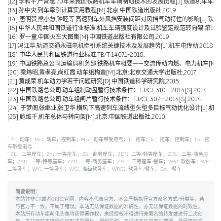
[12] 李和平,严霄蕙.70年来我国铁路机车车辆制动技术的发展历程[J].铁道机车车辆,2019,
[13] 孙中央.列车牵引计算实用教程[M].北京:中国铁道出版社,2019.
[14] 唐明赞,熊小慧,钟睦等.高速列车外风挡安装间距对风挡气动特性的影响[J].铁道科学与工
[15] 中华人民共和国铁道行业标准.机车车辆强度设计及试验鉴定规范转向架 第1部分:转向架构架
[16] 罗一童.中国火车大图集[M].中国铁道出版社有限公司,2019
[17] 冯江华.轨道交通永磁电机牵引系统关键技术及发展趋势[J].机车电传动,2018(06):
[18] 中华人民共和国铁道行业标准.TB/T 1407.1-2018.
[19] 中国铁路总公司运输局机务部.铁路机车概要——交流传动内燃、电力机车[M].北京
[20] 梁炜昭,黄孝亮,尚红霞.动车组构造[M].北京:北京交通大学出版社,2017.
[21] 黄成荣.机车动力学若干问题研究[D].中国铁道科学研究院,2015.
[22] 中国铁路总公司.动车组制动盘暂行技术条件：TJ/CL 310—2014[S].2014.
[23] 中国铁路总公司.动车组闸片暂行技术条件：TJ/CL 307—2014[S].2014.
[24] 于梦阁,张继业,张卫华.横风下高速列车流线型头型多目标气动优化设计[J].机械工程学报,
[25] 鲍维千,机车总体与转向架[M].北京:中国铁道出版社,2010.
*
M：动车；Mc：动车，控制车；Mp：动车带受电弓；T：拖车；Tc：拖车，控制车；Tp：拖
车带受电弓
*
ZE：二等座车；ZY：一等座车；ZS：商务座车；ZET：二等/特等座车；ZES：二等/商务座
车；ZYT：一等/特等座车；ZYS：一等/商务座车；ZEC：二等座车/餐车；WR：软卧车；WE：
二等卧车；WY：一等卧车；WG：高级软卧车；WRC：软卧车/餐车；CA：餐车
简要说明：
本站并非CR或者CRRC官网，内容不代表官方，不会严格执行官方命名方式/分类等，若
与官方不一致，不属于错误。本站无法保证数据的准确性，亦无法保证数据的时效性。
本站所有动车组萌化头像均获得著作权，未经授权不得进行未署名的转发或进行二次创