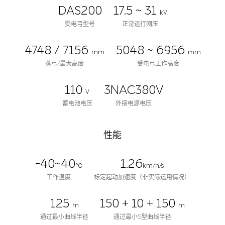
DAS200
17.5 ~ 31
kV
受电弓型号
正常运行网压
4748 / 7156
5048 ~ 6956
mm
mm
落弓/最大高度
受电弓工作高度
110
3NAC380V
V
蓄电池电压
外接电源电压
性能
-40~40
1.26
℃
km/h/s
工作温度
标定起动加速度（非实际运用情况）
125
150 + 10 + 150
m
m
通过最小曲线半径
通过最小S型曲线半径