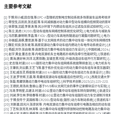
主要参考文献
[1] 于博,何小威,田合强,等.EPC-A型微机控制电空制动系统多场景装车运用考核评价研究[J].
[2] 蒋忱忱,吕凯凯,张志超,等.车间减振器对动力集中型动车组横向低频晃动的影响分析[J/OL].机械工程学报,1
[3] 徐翠强,沈超,李景涛,等.风沙环境下内燃动车组风沙过滤及压损试验研究[J/OL].铁道科学与工程学报,1-1
[4] 陈立,吴虎.CR200J型动车组拖车网络控制系统优化研究[J].电力机车与城轨车辆,2025,48(01):7
[5] 冯厉鹏,康明明,李晶,等.FXD1-J型动力车高地热隧道运行凝露问题研究[J].电力机车与城轨
[6] 孙振超,高枫,曹思源,等.基于以太网技术的动力集中动车组一体化列车网络控制系统方案[J
[7] 魏宏,何良,张东坡,等.高原双源动力集中动车组内燃动力车电传动系统设计[J].机车电传动,2024,(0
[8] 杨超,刘华,张启维,等.高原型动力集中电动车组动力车设计[J].中国机械,2024,(16):3
[9] 赵宇,黄金,董志忠,等.内电双源机车主电路拓扑结构及牵引性能研究[J].铁道机车车辆,20
[10] 黄海,唐好林,刘洋.北黑铁路(龙镇至黑河段)升级改造动车组开行方案研究[J].黑龙江交通科
[11] 史志强.时速160 km鼓形动力集中动车组网络系统故障排查法[J].电力机车与城轨车辆,2
[12] 王肇凯,刘云鹏,王艺飞等.基于拓扑优化设计的动力集中动车组车体变压器梁优化与减重[J
[13] 王松,戚百灵,杨俊锋.时速160 km鼓形动力集中动车组动力车总体设计[J].铁道车辆,202
[14] 王波,罗世辉,王晨,等.青藏线双源动车组黏着适应性研究[J/OL].西南交通大学学报,1-9[2024-08-
[15] 张磊.青藏铁路动力集中电动车组研究[J].科学技术创新,2023(13):225-228.
[16] 王德民,周浩尚,鲁振山.基于MVB和以太网冗余的事件记录模块设计与实现[J].电力机车与
[17] 冯涛,李明星,吕建法.时速160公里动力集中动车组拖车转向架研制[J].轨道交通装备与技
[18] 刘昶,李仕林,李晓春等.时速160公里动力集中动车组鼓形动力车空调制冷效果优化及技
[19] 于博,倪冬宁,吴国栋等.CR200J型动车组(鼓形)动力车制动系统[J].铁道机车与动车,20
[20] 刘斯嘉,田光兴,张彦民等. 内电双源动力集中动车组牵引电路及相应的动车组[P]. 辽宁省：
[21] 丁艺恒,张亮亮,林涛等. 动力集中动车组整列停放制动控制电路及动力集中动车组[P]. 辽
[22] 柳占宇,于德壮,杨帆等.动力集中动车组车体司机室结构优化设计[J/OL].机械科学与技术: