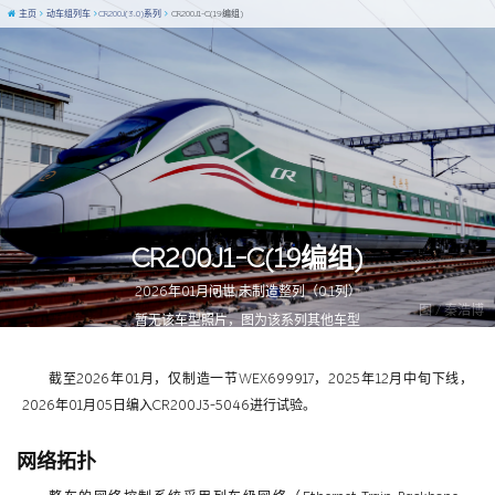
主页
动车组列车
CR200J(3.0)系列
CR200J1-C(19编组)
CR200J1-C(19编组)
2026年01月问世 未制造整列（0.1列）
图 / 秦浩博
暂无该车型照片，图为该系列其他车型
截至2026年01月，仅制造一节WEX699917，2025年12月中旬下线，
2026年01月05日编入CR200J3-5046进行试验。
网络拓扑