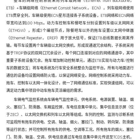
整车的网络控制系统采用列车级网络（Ethernet Train Backbone，
ETB）+车辆级网络（Ethernet Consist Network， ECN），列车级网络使用
ETB贯穿全列，车辆级使用ECN星形连接各子系统设备，ETB网络和ECN网络
带宽均达到100 Mbps。动力车控制车和餐吧车分别设置列车级以太网网关
（ETHGW），形成3个编组节点，除餐吧车以外的拖车设置以太网中继器
（Ethernet Repeater， EREP）用于放大信号，保证ETB总线数据长距离传
输。每节车设置两个车辆级以太网交换机，形成双通道冗余结构，子系统采用
基于TRDP协议的双网口冗余设计，每个网口连接到对应的网络通道中，其中
重要子系统设备冗余。拖车增加制动控制单元，通过ETB实现与动力车/控制
车的数据交互；将车电系统及行车安全系统整合为监控平台。所有与地面进行
通信的设备均设置网络防火墙，以保证网络安全。网络控制系统采用动力车、
拖车、控制车以太网一体化设计，统一了网络通信标准，实现快速组网，可以
满足动力集中项目中动车拖车灵活编组的需求。
车辆电气监控系统由车辆电气监控单元、供电系统、电源装置、轴温、烟
火、塞拉门、防滑器、车厢监控屏、车电信息集中单元、集中信息显示屏（位
于ZEC）、以太网交换机和列车以太网等组成。车列的控制、监测与诊断系统
可监视所有拖车的供电、空调、轴温、烟火、塞拉门、制动、转向架、防滑器
等运行状态；并可控制所有拖车的供电、空调等工况。所有拖车的烟火、塞拉
门、防滑、轴温、空调、供电信息通过车电信息集中单元传送至TCDS主机，