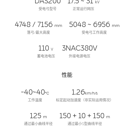
DAS200
17.5 ~ 31
kV
受电弓型号
正常运行网压
4748 / 7156
5048 ~ 6956
mm
mm
落弓/最大高度
受电弓工作高度
110
3NAC380V
V
蓄电池电压
外接电源电压
性能
-40~40
1.26
℃
km/h/s
工作温度
标定起动加速度（非实际运用情况）
125
150 + 10 + 150
m
m
通过最小曲线半径
通过最小S型曲线半径