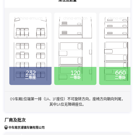
席位及数量
china-emu.cn
china-emu.cn
china-emu.cn
232
120
660
二等座
一等卧
二等卧
09车厢1位端第一排（1A、1F座位）不可旋转方向，座椅方向朝向列尾，
其中1A位无障碍座位。
厂商及批次
中车南京浦镇车辆有限公司