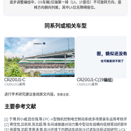
逐步调整编组中，09车厢1位端第一排（1A、1F座位）不可旋转方向，座
椅方向朝向列尾，其中1A位无障碍座位。
同系列或相关车型
CR200J1-C
CR200J1-C(19编组)
CR200J(3.0)系列
CR200J(3.0)系列
进行学术研究建议查阅原文内容。
查看全部…
主要参考文献
[1] 于博,何小威,田合强,等.EPC-A型微机控制电空制动系统多场景装车运用考核评价研究[J].
[2] 蒋忱忱,吕凯凯,张志超,等.车间减振器对动力集中型动车组横向低频晃动的影响分析[J/OL].机械工程学报,1
[3] 徐翠强,沈超,李景涛,等.风沙环境下内燃动车组风沙过滤及压损试验研究[J/OL].铁道科学与工程学报,1-1