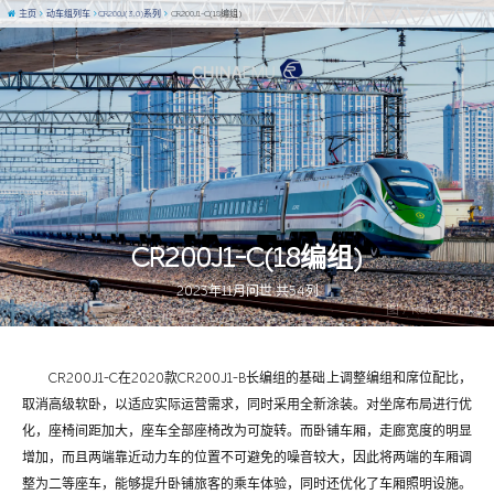
主页
动车组列车
CR200J(3.0)系列
CR200J1-C(18编组)
CR200J1-C(18编组)
2023年11月问世 共54列
图 / KoloFrankz
CR200J1-C在2020款CR200J1-B长编组的基础上调整编组和席位配比，
取消高级软卧，以适应实际运营需求，同时采用全新涂装。对坐席布局进行优
化，座椅间距加大，座车全部座椅改为可旋转。而卧铺车厢，走廊宽度的明显
增加，而且两端靠近动力车的位置不可避免的噪音较大，因此将两端的车厢调
整为二等座车，能够提升卧铺旅客的乘车体验，同时还优化了车厢照明设施。