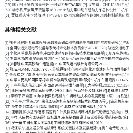
[29] 陈宇阳,王贤哲,张亮亮等. 一种动力集中动车组[P]. 辽宁省：CN111845471A,2020
[30] 杨守君,王景琪,王贤哲等.160 km/h动力集中动车组动力车总体设计[J].机车电传动,2
[31] 贾峰,蔡志伟,李哲,等.基于MVB-ETH双网冗余的动车组微机网络控制系统研发[J].铁道机
其他相关文献
[1] 槐孝纪,程路明,黄鹏程,等.高效能永磁牵引电机新型电磁材料的应用研究[J].电机技术,202
[2] 全国轨道交通电气设备与系统标准化技术委员会(SAC/TC 278).轨道交通电子设备 
[3] 李秋泽,单巍,张英春等.中国高速动车组转向架技术发展及展望[J].机车电传动,2023(0
[4] 刘翰林,杨志刚,吴雨薇,等.250～400 km/h高速列车气动声学性能的仿真研究[J].铁道
[5] 罗春晓.中国高铁动车组巡览[M].中国铁道出版社有限公司,2022.
[6] 张洁,ADAMU Abdulmalik,苏新超等.转向架区域简化对高速列车气动性能的影响（英文）[J].Jou
[7] 任尊松,赵宇嘉,李玉怡,等.高速动车组转向架牵引制动载荷及损伤特征研究[J].机械工程学报,
[8] 中华人民共和国国家标准.标准锅具铁路限界第1部分：机车车辆限界.GB 146.1-2
[9] 丁叁叁,陈大伟,刘加利.中国高速列车研发与展望[J].力学学报,2021,53(01):35-50
[10] 李田,秦登,邹栋等.高速受电弓开闭口运行气动特性及对比研究[J].机械工程学报,2020,
[11] 李和平,严霄蕙.70年来我国铁路机车车辆制动技术的发展历程（续）[J].铁道机车车辆,20
[12] 李和平,严霄蕙.70年来我国铁路机车车辆制动技术的发展历程[J].铁道机车车辆,2019,
[13] 孙中央.列车牵引计算实用教程[M].北京:中国铁道出版社,2019.
[14] 唐明赞,熊小慧,钟睦等.高速列车外风挡安装间距对风挡气动特性的影响[J].铁道科学与工
[15] 中华人民共和国铁道行业标准.机车车辆强度设计及试验鉴定规范转向架 第1部分:转向架构架
[16] 罗一童.中国火车大图集[M].中国铁道出版社有限公司,2019
[17] 冯江华.轨道交通永磁电机牵引系统关键技术及发展趋势[J].机车电传动,2018(06):