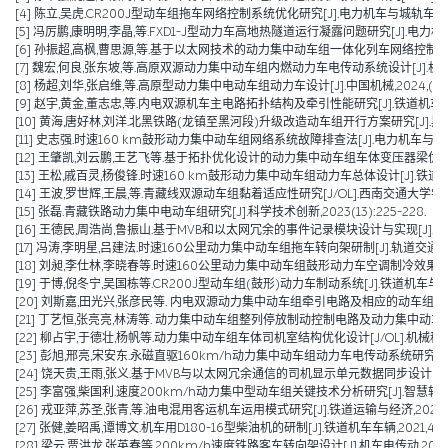
[4] 陈立,吴虎.CR200J型动车组拖车网络控制系统优化研究[J].电力机车与城轨车辆,2025,48(01):7
[5] 冯厉鹏,康明明,李晶,等.FXD1-J型动力车高地热隧道运行凝露问题研究[J].电力机车与城轨
[6] 孙振超,高枫,曹思源,等.基于以太网技术的动力集中动车组一体化列车网络控制系统方案[J
[7] 魏宏,何良,张东坡,等.高原双源动力集中动车组内燃动力车电传动系统设计[J].机车电传动,2024,(0
[8] 杨超,刘华,张启维,等.高原型动力集中电动车组动力车设计[J].中国机械,2024,(16):3
[9] 赵宇,黄金,董志忠,等.内电双源机车主电路拓扑结构及牵引性能研究[J].铁道机车车辆,20
[10] 黄海,唐好林,刘洋.北黑铁路(龙镇至黑河段)升级改造动车组开行方案研究[J].黑龙江交通科
[11] 史志强.时速160 km鼓形动力集中动车组网络系统故障排查法[J].电力机车与城轨车辆,2
[12] 王肇凯,刘云鹏,王艺飞等.基于拓扑优化设计的动力集中动车组车体变压器梁优化与减重[J
[13] 王松,戚百灵,杨俊锋.时速160 km鼓形动力集中动车组动力车总体设计[J].铁道车辆,202
[14] 王波,罗世辉,王晨,等.青藏线双源动车组黏着适应性研究[J/OL].西南交通大学学报,1-9[2024-08-
[15] 张磊.青藏铁路动力集中电动车组研究[J].科学技术创新,2023(13):225-228.
[16] 王德民,周浩尚,鲁振山.基于MVB和以太网冗余的事件记录模块设计与实现[J].电力机车与
[17] 冯涛,李明星,吕建法.时速160公里动力集中动车组拖车转向架研制[J].轨道交通装备与技
[18] 刘昶,李仕林,李晓春等.时速160公里动力集中动车组鼓形动力车空调制冷效果优化及技
[19] 于博,倪冬宁,吴国栋等.CR200J型动车组(鼓形)动力车制动系统[J].铁道机车与动车,20
[20] 刘斯嘉,田光兴,张彦民等. 内电双源动力集中动车组牵引电路及相应的动车组[P]. 辽宁省：
[21] 丁艺恒,张亮亮,林涛等. 动力集中动车组整列停放制动控制电路及动力集中动车组[P]. 辽
[22] 柳占宇,于德壮,杨帆等.动力集中动车组车体司机室结构优化设计[J/OL].机械科学与技术:
[23] 彭旭,邢亮,宋安东.永磁直驱160km/h动力集中动车组动力车电传动系统研究[J].机械管理
[24] 饶天贵,王雨,张义.基于MVB与以太网冗余通信的司机显示单元数据同步设计[J].控制与
[25] 李富强,柴国利.速度200km/h动力集中型动车组关键技术分析研究[J].智慧轨道交通,2
[26] 戎亚萍,苏圣,张青,等.油电混用客运机车运用模式研究[J].铁道运输与经济,2021,43(1
[27] 张健,姜昭禹,谭博文.机车用D180-16型柴油机的研制[J].铁道机车车辆,2021,41(05
[28] 梁云,贾洪龙,张英春等.200km/h速度铁路客车转向架设计[J].机车电传动,2020(06