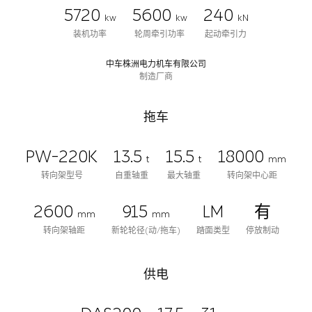
5720
5600
240
kw
kw
kN
装机功率
轮周牵引功率
起动牵引力
中车株洲电力机车有限公司
制造厂商
拖车
PW-220K
13.5
15.5
18000
t
t
mm
转向架型号
自重轴重
最大轴重
转向架中心距
2600
915
LM
有
mm
mm
转向架轴距
新轮轮径(动/拖车)
踏面类型
停放制动
供电