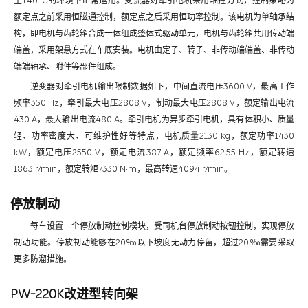
至+40℃的环境下正常运用。变流器对牵引电机采用轴控方式，控制策略为
额定点之前采用恒磁通控制，额定点之后采用恒功率控制。该电机为单轴承结
构，即电机与齿轮箱合成一体组成整体式驱动单元，电机与齿轮箱共用传动端
端盖，采用架悬方式在车底安装。电机由定子、转子、非传动端端盖、非传动
端端轴承、附件等部件组成。
逆变器对牵引电机输出限制数据如下，中间直流电压3600 V，最高工作
频率350 Hz，牵引最大电压2808 V，制动最大电压2808 V，额定输出电流
430 A，最大输出电流480 A。牵引电机为异步牵引电机，具有体积小、质量
轻、功率密度大、可维护性好等特点，电机质量2130 kg，额定功率1430
kW，额定电压2550 V，额定电流387 A，额定频率62.55 Hz，额定转速
1863 r/min，额定转矩7330 N·m，最高转速4094 r/min。
停放制动
每车设置一个停放制动控制模块，受司机台停放制动按钮控制，实现停放
制动功能。停放制动能够在20‰以下坡度无动力停留，超过20‰需要采取
更多防溜措施。
PW-220K改进型转向架