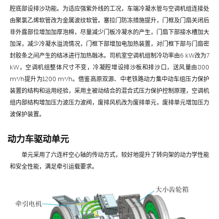
腔底部设排沙功能。为适应强紫外线的工况，车端冷凝水管与空调机组连接处
由聚氯乙烯软管改为金属波纹软管。塞拉门防冻措施提升，门框及门扇关闭后
非外露部位增加加厚泡棉，尽量减少门板冷凝水的产生，门扇下部接水槽加大
加深，减少冷凝水溢流情况，门框下部增加电加热装置，对门框下部与门扇密
封胶条之间产生的结冰进行加热融冰。司机室空调机组制冷功率由6 kW改为7
kW，空调机组整体尺寸不变，冷凝腔增设排沙板和排沙口，送风量由800
m³/h提升为1200 m³/h。借鉴高原双源、中老铁路动力集中动车组压力保护
装置的结构和运用经验，采用主被动结合的混合式压力保护控制原理，空调机
组内部结构增加压力波压力波阀，废排风机改为废排单元，废排单元增加压力
波保护装置。
动力车驱动单元
单元采用了六连杆空心轴的传动方式，较好地提升了转向架的动力学性能
和安全性能，满足牵引运载要求。