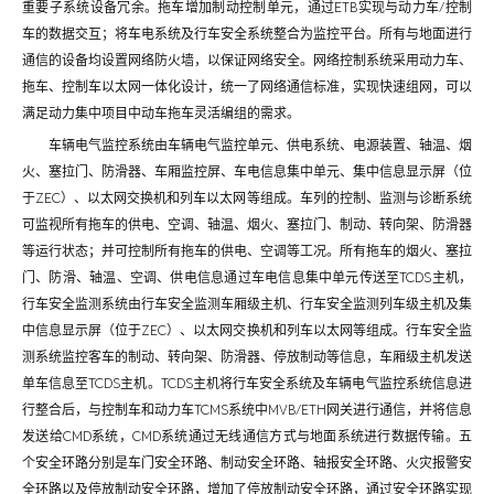
重要子系统设备冗余。拖车增加制动控制单元，通过ETB实现与动力车/控制
车的数据交互；将车电系统及行车安全系统整合为监控平台。所有与地面进行
通信的设备均设置网络防火墙，以保证网络安全。网络控制系统采用动力车、
拖车、控制车以太网一体化设计，统一了网络通信标准，实现快速组网，可以
满足动力集中项目中动车拖车灵活编组的需求。
车辆电气监控系统由车辆电气监控单元、供电系统、电源装置、轴温、烟
火、塞拉门、防滑器、车厢监控屏、车电信息集中单元、集中信息显示屏（位
于ZEC）、以太网交换机和列车以太网等组成。车列的控制、监测与诊断系统
可监视所有拖车的供电、空调、轴温、烟火、塞拉门、制动、转向架、防滑器
等运行状态；并可控制所有拖车的供电、空调等工况。所有拖车的烟火、塞拉
门、防滑、轴温、空调、供电信息通过车电信息集中单元传送至TCDS主机，
行车安全监测系统由行车安全监测车厢级主机、行车安全监测列车级主机及集
中信息显示屏（位于ZEC）、以太网交换机和列车以太网等组成。行车安全监
测系统监控客车的制动、转向架、防滑器、停放制动等信息，车厢级主机发送
单车信息至TCDS主机。TCDS主机将行车安全系统及车辆电气监控系统信息进
行整合后，与控制车和动力车TCMS系统中MVB/ETH网关进行通信，并将信息
发送给CMD系统，CMD系统通过无线通信方式与地面系统进行数据传输。五
个安全环路分别是车门安全环路、制动安全环路、轴报安全环路、火灾报警安
全环路以及停放制动安全环路，增加了停放制动安全环路，通过安全环路实现