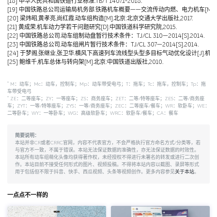
[18] 中华人民共和国铁道行业标准.TB/T 1407.1-2018.
[19] 中国铁路总公司运输局机务部.铁路机车概要——交流传动内燃、电力机车[M].北京
[20] 梁炜昭,黄孝亮,尚红霞.动车组构造[M].北京:北京交通大学出版社,2017.
[21] 黄成荣.机车动力学若干问题研究[D].中国铁道科学研究院,2015.
[22] 中国铁路总公司.动车组制动盘暂行技术条件：TJ/CL 310—2014[S].2014.
[23] 中国铁路总公司.动车组闸片暂行技术条件：TJ/CL 307—2014[S].2014.
[24] 于梦阁,张继业,张卫华.横风下高速列车流线型头型多目标气动优化设计[J].机械工程学报,
[25] 鲍维千,机车总体与转向架[M].北京:中国铁道出版社,2010.
*
M：动车；Mc：动车，控制车；Mp：动车带受电弓；T：拖车；Tc：拖车，控制车；Tp：拖
车带受电弓
*
ZE：二等座车；ZY：一等座车；ZS：商务座车；ZET：二等/特等座车；ZES：二等/商务座
车；ZYT：一等/特等座车；ZYS：一等/商务座车；ZEC：二等座车/餐车；WR：软卧车；WE：
二等卧车；WY：一等卧车；WG：高级软卧车；WRC：软卧车/餐车；CA：餐车
简要说明：
本站并非CR或者CRRC官网，内容不代表官方，不会严格执行官方命名方式/分类等，若
与官方不一致，不属于错误。本站无法保证数据的准确性，亦无法保证数据的时效性。
本站所有动车组萌化头像均获得著作权，未经授权不得进行未署名的转发或进行二次创
作。本站目前不接受任何形式的图片、视频投稿。不得将本站内容以截图、录屏等形式
用于包括但不限于抖音、快手、西瓜视频、头条等视频创作。更多内容参见
关于本站
。
一点点不一样的