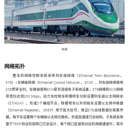
图 / KoloFrankz
外观
网络拓扑
整车的网络控制系统采用列车级网络（Ethernet Train Backbone，
ETB）+车辆级网络（Ethernet Consist Network， ECN），列车级网络使用
ETB贯穿全列，车辆级使用ECN星形连接各子系统设备，ETB网络和ECN网络
带宽均达到100 Mbps。动力车控制车和餐吧车分别设置列车级以太网网关
（ETHGW），形成3个编组节点，除餐吧车以外的拖车设置以太网中继器
（Ethernet Repeater， EREP）用于放大信号，保证ETB总线数据长距离传
输。每节车设置两个车辆级以太网交换机，形成双通道冗余结构，子系统采用
基于TRDP协议的双网口冗余设计，每个网口连接到对应的网络通道中，其中