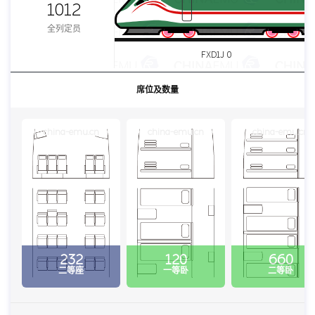
1012
全列定员
FXD1J 0
席位及数量
china-emu.cn
china-emu.cn
china-emu.cn
232
120
660
二等座
一等卧
二等卧