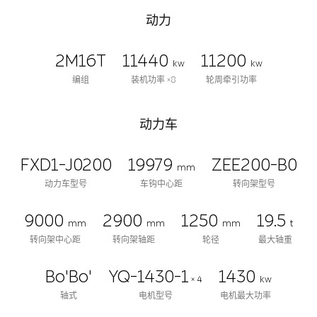
动力
2M16T
11440
11200
kw
kw
编组
装机功率 ×8
轮周牵引功率
动力车
FXD1-J0200
19979
ZEE200-B0
mm
动力车型号
车钩中心距
转向架型号
9000
2900
1250
19.5
mm
mm
mm
t
转向架中心距
转向架轴距
轮径
最大轴重
Bo'Bo'
YQ-1430-1
1430
× 4
kw
轴式
电机型号
电机最大功率