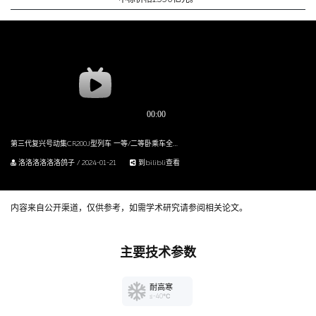
第三代复兴号动集CR200J型列车 一等/二等卧乘车全体验
洛洛洛洛洛洛鸽子 / 2024-01-21
到bilibli查看
内容来自公开渠道，仅供参考，如需学术研究请参阅相关论文。
主要技术参数
耐高寒
≤-40℃