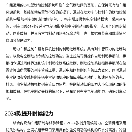
车组运用的CAB型制动控制系统和拖车空气制动阀为基础，在保持既有动车组
风源系统、基础制动装置等不变的前提下，通过在动力车与控制车的制动控制
系统中增加列车微机制动控制单元、拖车增加微机电空制动模块，采用列车
管、列车网络分别传递空气制动指令和电空制动网络指令，实现全列同步制
动、同步缓解，并具有空气制动阀热备冗余功能，也可根据每节车厢载重情况
自动分配制动力。
动力车和控制车设有微机控制的制动控制系统，具有列车管压力的控制功
能，以及电空制动指令线的控制功能。当主控端司机操作自动制动手柄时，手
柄指令通过网络传递到该车制动控制系统控制，制动控制系统根据手柄所在位
置计算出所需要的列车管减压量，通过中继阀控制列车管压力变化，同时通过
电空制动指令线控制车辆电空制动机中的相应电磁阀动作，加速列车管的充、
排风。电空制动机根据列车管压力信号，控制制动缸的压力大小实现制动的施
加和缓解。在电空制动失效的情况下，列车仍具有空气制动能力，确保列车安
全。
2024款提升耐候能力
结合内燃动车组研制与试验验证，2024款提升耐候能力。空调机组采用
防风沙结构，空调机组新风口采用具有沙尘分离功能结构的汽水分离器，冷凝