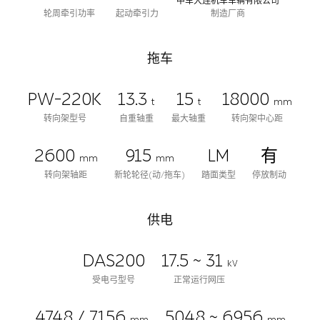
中车大连机车车辆有限公司
轮周牵引功率
起动牵引力
制造厂商
拖车
PW-220K
13.3
15
18000
t
t
mm
转向架型号
自重轴重
最大轴重
转向架中心距
2600
915
LM
有
mm
mm
转向架轴距
新轮轮径(动/拖车)
踏面类型
停放制动
供电
DAS200
17.5 ~ 31
kV
受电弓型号
正常运行网压
4748 / 7156
5048 ~ 6956
mm
mm