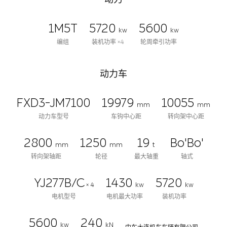
1M5T
5720
5600
kw
kw
编组
装机功率 ×4
轮周牵引功率
动力车
FXD3-JM7100
19979
10055
mm
mm
动力车型号
车钩中心距
转向架中心距
2800
1250
19
Bo'Bo'
mm
mm
t
转向架轴距
轮径
最大轴重
轴式
YJ277B/C
1430
5720
× 4
kw
kw
电机型号
电机最大功率
装机功率
5600
240
kw
kN