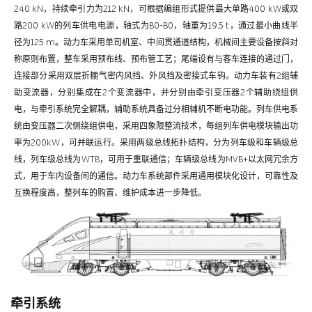
240 kN，持续牵引力为212 kN，可根据编组形式提供最大单路400 kW或双
路200 kW的列车供电电源，轴式为B0-B0，轴重为19.5 t，通过最小曲线半
径为125 m。动力车采用单司机室、中间贯通道结构，机械间主要设备按斜对
称原则布置，整车采用预布线、预布管工艺；尾端设有与客车连接的通过门，
连接部分采用双层折棚气密内风挡、外风挡及密接式车钩。动力车装有2组辅
助变流器，分别集成在2个变流器中，并分别由牵引变压器2个辅助绕组供
电，与牵引系统完全解耦，辅助系统具备过分相辅机不断电功能。列车供电系
统由变压器二次侧绕组供电，采用四象限整流技术，每组列车供电模块输出功
率为200kW，可并联运行。采用两级总线拓扑结构，分为列车级和车辆级总
线，列车级总线为WTB，可用于重联通信；车辆级总线为MVB+以太网冗余方
式，用于车内设备间的通信。动力车系统部件采用通用模块化设计，可靠性及
互换程度高，整列车的购置、维护成本进一步降低。
牵引系统