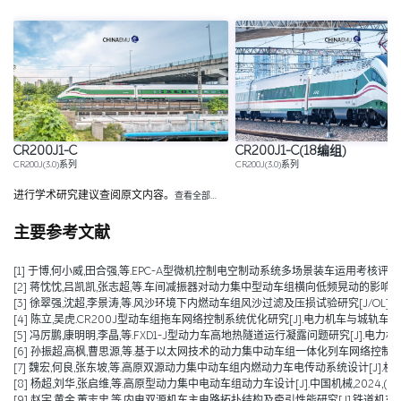
CR200J1-C
CR200J1-C(18编组)
CR200J(3.0)系列
CR200J(3.0)系列
进行学术研究建议查阅原文内容。
查看全部…
主要参考文献
[1] 于博,何小威,田合强,等.EPC-A型微机控制电空制动系统多场景装车运用考核评价研究[J].
[2] 蒋忱忱,吕凯凯,张志超,等.车间减振器对动力集中型动车组横向低频晃动的影响分析[J/OL].机械工程学报,1
[3] 徐翠强,沈超,李景涛,等.风沙环境下内燃动车组风沙过滤及压损试验研究[J/OL].铁道科学与工程学报,1-1
[4] 陈立,吴虎.CR200J型动车组拖车网络控制系统优化研究[J].电力机车与城轨车辆,2025,48(01):7
[5] 冯厉鹏,康明明,李晶,等.FXD1-J型动力车高地热隧道运行凝露问题研究[J].电力机车与城轨
[6] 孙振超,高枫,曹思源,等.基于以太网技术的动力集中动车组一体化列车网络控制系统方案[J
[7] 魏宏,何良,张东坡,等.高原双源动力集中动车组内燃动力车电传动系统设计[J].机车电传动,2024,(0
[8] 杨超,刘华,张启维,等.高原型动力集中电动车组动力车设计[J].中国机械,2024,(16):3
[9] 赵宇,黄金,董志忠,等.内电双源机车主电路拓扑结构及牵引性能研究[J].铁道机车车辆,20