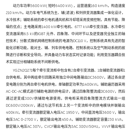
动力车功率5600 kW( 短时6400 kW) ，运营速度160 km/h，构造速度
210 km/h。动力车电气系统为主、辅(滤波) 和列供变流器集成一体化设计，
水冷技术；辅助系统的牵引电机通风机和冷却塔采用变频控制，具有节能、降
噪的优点；主电路采用1400 kW牵引电机、6777 kVA牵引变压器、水冷牵引
变流器采用6.5 kV的IGBT 元件、四象限、中间环节以及逆变器完全独立的轴
控技术；分散式微机网络控制系统的电源为DC110 V，控制系统具有先进的智
能化诊断功能，能对主、辅、列车供电电路、控制系统以及空气制动系统的故
障进行诊断和安全导向，并具备动力车状态实时记录功能；利用变压器耦合技
术实现过分相辅助系统不间断供电。
YGZN2Q271每个牵引变流柜中包含有2台牵引变流器、1台辅助变流器和1
台供电柜。其中两组牵引回路采用独立中间电路输出DC3600V，通过各自逆
变电路分别为两台牵引电机供电，单轴额定功率为1400kW。辅助遍历器采用
AC-DC-AC模式进行辅助电源的供电设计，通过四象限整流成DC600V，然后
通过逆变成380V供辅助电源使用。供电柜采用四象限整流方式输出一组
DC600V/200kW，通过与这节机车上另一个变流柜中的供电模块并联输出
400kW。牵引变流器额定输入电压AC 1950 V，中间直流电压3600 V，输出
电压3AC 0-2700 V，额定输出电流450 A，辅助变流器额定容量230 kVA，
额定输入电压AC 307V，CVCF输出电压为3AC 380V/50Hz，VVVF输出电压