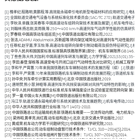
[1] 槐孝纪,程路明,黄鹏程,等.高效能永磁牵引电机新型电磁材料的应用研究[J].电机技术,202
[2] 全国轨道交通电气设备与系统标准化技术委员会(SAC/TC 278).轨道交通电子设备 
[3] 李秋泽,单巍,张英春等.中国高速动车组转向架技术发展及展望[J].机车电传动,2023(0
[4] 刘翰林,杨志刚,吴雨薇,等.250～400 km/h高速列车气动声学性能的仿真研究[J].铁道
[5] 罗春晓.中国高铁动车组巡览[M].中国铁道出版社有限公司,2022.
[6] 张洁,ADAMU Abdulmalik,苏新超等.转向架区域简化对高速列车气动性能的影响（英文）[J].Jou
[7] 任尊松,赵宇嘉,李玉怡,等.高速动车组转向架牵引制动载荷及损伤特征研究[J].机械工程学报,
[8] 中华人民共和国国家标准.标准锅具铁路限界第1部分：机车车辆限界.GB 146.1-2
[9] 丁叁叁,陈大伟,刘加利.中国高速列车研发与展望[J].力学学报,2021,53(01):35-50
[10] 李田,秦登,邹栋等.高速受电弓开闭口运行气动特性及对比研究[J].机械工程学报,2020,
[11] 李和平,严霄蕙.70年来我国铁路机车车辆制动技术的发展历程（续）[J].铁道机车车辆,20
[12] 李和平,严霄蕙.70年来我国铁路机车车辆制动技术的发展历程[J].铁道机车车辆,2019,
[13] 孙中央.列车牵引计算实用教程[M].北京:中国铁道出版社,2019.
[14] 唐明赞,熊小慧,钟睦等.高速列车外风挡安装间距对风挡气动特性的影响[J].铁道科学与工
[15] 中华人民共和国铁道行业标准.机车车辆强度设计及试验鉴定规范转向架 第1部分:转向架构架
[16] 罗一童.中国火车大图集[M].中国铁道出版社有限公司,2019
[17] 冯江华.轨道交通永磁电机牵引系统关键技术及发展趋势[J].机车电传动,2018(06):
[18] 中华人民共和国铁道行业标准.TB/T 1407.1-2018.
[19] 中国铁路总公司运输局机务部.铁路机车概要——交流传动内燃、电力机车[M].北京
[20] 梁炜昭,黄孝亮,尚红霞.动车组构造[M].北京:北京交通大学出版社,2017.
[21] 黄成荣.机车动力学若干问题研究[D].中国铁道科学研究院,2015.
[22] 中国铁路总公司.动车组制动盘暂行技术条件：TJ/CL 310—2014[S].2014.
[23] 中国铁路总公司.动车组闸片暂行技术条件：TJ/CL 307—2014[S].2014.