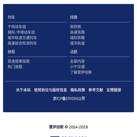
列车
线路
干线动车组
高铁图
城际/市域动车组
高速铁路
城市轨道交通列车
城际铁路
高速综合检测列车
城市轨道
旅程
话题
铁道搭乘指南
全部内容
热门旅程
小宁交通
了解慧伊创新
关于本站
使用协议与版权信息
隐私政策
参考文献
友情链接
京ICP备17005611号
慧伊创新
© 2014-2026