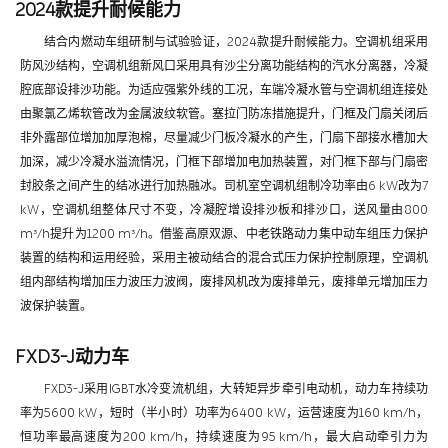
2024款提升耐候能力
结合内燃动车组研制与试验验证，2024款提升耐候能力。空调机组采用
防风沙结构，空调机组新风口采用具有沙尘分离功能结构的汽水分离器，冷凝
腔底部设排沙功能。为适应强紫外线的工况，车端冷凝水管与空调机组连接处
由聚氯乙烯软管改为金属波纹软管。塞拉门防冻措施提升，门框及门扇关闭后
非外露部位增加加厚泡棉，尽量减少门板冷凝水的产生，门扇下部接水槽加大
加深，减少冷凝水溢流情况，门框下部增加电加热装置，对门框下部与门扇密
封胶条之间产生的结冰进行加热融冰。司机室空调机组制冷功率由6 kW改为7
kW，空调机组整体尺寸不变，冷凝腔增设排沙板和排沙口，送风量由800
m³/h提升为1200 m³/h。借鉴高原双源、中老铁路动力集中动车组压力保护
装置的结构和运用经验，采用主被动结合的混合式压力保护控制原理，空调机
组内部结构增加压力波压力波阀，废排风机改为废排单元，废排单元增加压力
波保护装置。
FXD3-J动力车
FXD3-J采用IGBT水冷变流机组，大转矩异步牵引电动机，动力车持续功
率为5600 kW，短时（半小时）功率为6400 kW，运营速度为160 km/h，
恒功率最高速度为200 km/h，持续速度为95 km/h，最大启动牵引力为