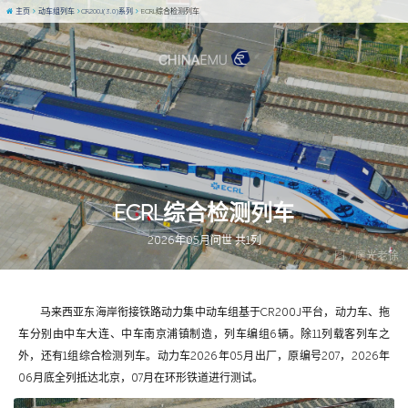
主页
动车组列车
CR200J(3.0)系列
ECRL综合检测列车
ECRL综合检测列车
2026年05月问世 共1列
图 / 魔光老徐
马来西亚东海岸衔接铁路动力集中动车组基于CR200J平台，动力车、拖
车分别由中车大连、中车南京浦镇制造，列车编组6辆。除11列载客列车之
外，还有1组综合检测列车。动力车2026年05月出厂，原编号207，2026年
06月底全列抵达北京，07月在环形铁道进行测试。