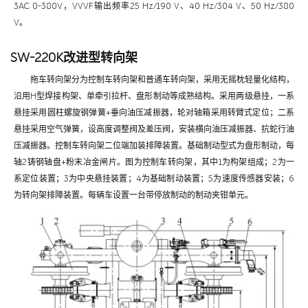
3AC 0-380V，VVVF输出频率25 Hz/190 V、40 Hz/304 V、50 Hz/380
V。
SW-220K改进型转向架
拖车转向架分为控制车转向架和普通车转向架，采用无摇枕轻量化结构，
沿用H型焊接构架、单牵引拉杆、盘形制动等成熟结构。采用两级悬挂，一系
悬挂采用圆柱螺旋钢弹簧+垂向油压减振器，轮对轴箱采用转臂式定位；二系
悬挂采用空气弹簧，设高度调整阀及差压阀，安装横向油压减振器、抗蛇行油
压减振器。控制车转向架二位端加装排障装置。基础制动型式为盘形制动，每
轴2铸钢轴盘+粉末冶金闸片。图为控制车转向架，其中1为构架组成；2为一
系定位装置；3为中央悬挂装置；4为基础制动装置；5为速度传感器安装；6
为转向架排障装置。每辆车设置一台带停放制动的制动夹钳单元。