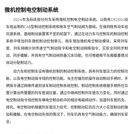
微机控制电空制动系统
2024年及后续部分列车采用微机控制电空制动系统。以既有CR200J动
车组运用的CAB型制动控制系统和拖车空气制动阀为基础，在保持既有动车组
风源系统、基础制动装置等不变的前提下，通过在动力车与控制车的制动控制
系统中增加列车微机制动控制单元、拖车增加微机电空制动模块，采用列车
管、列车网络分别传递空气制动指令和电空制动网络指令，实现全列同步制
动、同步缓解，并具有空气制动阀热备冗余功能，也可根据每节车厢载重情况
自动分配制动力。
动力车和控制车设有微机控制的制动控制系统，具有列车管压力的控制功
能，以及电空制动指令线的控制功能。当主控端司机操作自动制动手柄时，手
柄指令通过网络传递到该车制动控制系统控制，制动控制系统根据手柄所在位
置计算出所需要的列车管减压量，通过中继阀控制列车管压力变化，同时通过
电空制动指令线控制车辆电空制动机中的相应电磁阀动作，加速列车管的充、
排风。电空制动机根据列车管压力信号，控制制动缸的压力大小实现制动的施
加和缓解。在电空制动失效的情况下，列车仍具有空气制动能力，确保列车安
全。