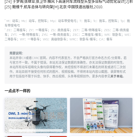
[24] 于梦阁,张继业,张卫华.横风下高速列车流线型头型多目标气动优化设计[J].机械工程学报,
[25] 鲍维千,机车总体与转向架[M].北京:中国铁道出版社,2010.
*
M：动车；Mc：动车，控制车；Mp：动车带受电弓；T：拖车；Tc：拖车，控制车；Tp：拖
车带受电弓
*
ZE：二等座车；ZY：一等座车；ZS：商务座车；ZET：二等/特等座车；ZES：二等/商务座
车；ZYT：一等/特等座车；ZYS：一等/商务座车；ZEC：二等座车/餐车；WR：软卧车；WE：
二等卧车；WY：一等卧车；WG：高级软卧车；WRC：软卧车/餐车；CA：餐车
简要说明：
本站并非CR或者CRRC官网，内容不代表官方，不会严格执行官方命名方式/分类等，若
与官方不一致，不属于错误。本站无法保证数据的准确性，亦无法保证数据的时效性。
本站所有动车组萌化头像均获得著作权，未经授权不得进行未署名的转发或进行二次创
作。本站目前不接受任何形式的图片、视频投稿。不得将本站内容以截图、录屏等形式
用于包括但不限于抖音、快手、西瓜视频、头条等视频创作。更多内容参见
关于本站
。
一点点不一样的