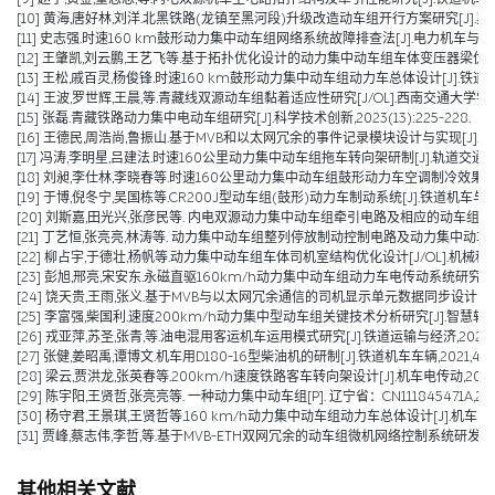
[10] 黄海,唐好林,刘洋.北黑铁路(龙镇至黑河段)升级改造动车组开行方案研究[J].黑龙江交通科
[11] 史志强.时速160 km鼓形动力集中动车组网络系统故障排查法[J].电力机车与城轨车辆,2
[12] 王肇凯,刘云鹏,王艺飞等.基于拓扑优化设计的动力集中动车组车体变压器梁优化与减重[J
[13] 王松,戚百灵,杨俊锋.时速160 km鼓形动力集中动车组动力车总体设计[J].铁道车辆,202
[14] 王波,罗世辉,王晨,等.青藏线双源动车组黏着适应性研究[J/OL].西南交通大学学报,1-9[2024-08-
[15] 张磊.青藏铁路动力集中电动车组研究[J].科学技术创新,2023(13):225-228.
[16] 王德民,周浩尚,鲁振山.基于MVB和以太网冗余的事件记录模块设计与实现[J].电力机车与
[17] 冯涛,李明星,吕建法.时速160公里动力集中动车组拖车转向架研制[J].轨道交通装备与技
[18] 刘昶,李仕林,李晓春等.时速160公里动力集中动车组鼓形动力车空调制冷效果优化及技
[19] 于博,倪冬宁,吴国栋等.CR200J型动车组(鼓形)动力车制动系统[J].铁道机车与动车,20
[20] 刘斯嘉,田光兴,张彦民等. 内电双源动力集中动车组牵引电路及相应的动车组[P]. 辽宁省：
[21] 丁艺恒,张亮亮,林涛等. 动力集中动车组整列停放制动控制电路及动力集中动车组[P]. 辽
[22] 柳占宇,于德壮,杨帆等.动力集中动车组车体司机室结构优化设计[J/OL].机械科学与技术:
[23] 彭旭,邢亮,宋安东.永磁直驱160km/h动力集中动车组动力车电传动系统研究[J].机械管理
[24] 饶天贵,王雨,张义.基于MVB与以太网冗余通信的司机显示单元数据同步设计[J].控制与
[25] 李富强,柴国利.速度200km/h动力集中型动车组关键技术分析研究[J].智慧轨道交通,2
[26] 戎亚萍,苏圣,张青,等.油电混用客运机车运用模式研究[J].铁道运输与经济,2021,43(1
[27] 张健,姜昭禹,谭博文.机车用D180-16型柴油机的研制[J].铁道机车车辆,2021,41(05
[28] 梁云,贾洪龙,张英春等.200km/h速度铁路客车转向架设计[J].机车电传动,2020(06
[29] 陈宇阳,王贤哲,张亮亮等. 一种动力集中动车组[P]. 辽宁省：CN111845471A,2020
[30] 杨守君,王景琪,王贤哲等.160 km/h动力集中动车组动力车总体设计[J].机车电传动,2
[31] 贾峰,蔡志伟,李哲,等.基于MVB-ETH双网冗余的动车组微机网络控制系统研发[J].铁道机
其他相关文献