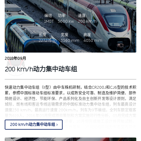
编组
功率
速度
1M8T
5600
kw
200
km/h
长度
宽度
高度
227.275
m
3360
mm
4050
mm
2018年09月
200 km/h动力集中动车组
快速动力集中动车组（II型）由中车株机研制，结合CR200J和CJ6型的技术积
累，参照中国标准动车组标准要求，以成熟安全可靠、制造及维护简便、部件
简统设计、经济性、节能环保、产品系列化及自主创新开发等设计原则，满足
城际、既有线和客运专线运输需求的中国标准动力集中动车组，列车最高设计
速度230 km/h，最高运行速度 200km/h，列车为9节编组，全列车额定载客
量为619人。2016年03月完成项目策划和方案实施可行性分析，05月完成方案
设计及评审，07月完成技术设计及评审，10月份完成施工设计并开始试制。
200 km/h动力集中动车组
2017年05月，完成项目全部车辆组装并落车，08月完成非动力车客室内装优
化，09月完成整列编组连挂，10月完成列车的静态和动态调试。目前在株洲厂
封存中（2022年9月）。