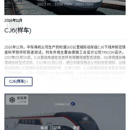
100.3
m
3300
mm
3880
mm
2016年11月
CJ6(样车)
2016年12月，中车株机公司生产的时速160公里城际动车组CJ6下线并前往铁
道科学院环形铁道测试。列车外观主要由德国工业设计公司TRICON设计。
2017年05月30日，CJ6型动车组在北京环形铁路完成型式试验，06月完成长株
潭城际线型式试验。2017年08月18日，通过中国铁路总公司科技管理部、运输
局组织的CJ6型城际动车组试用评审。10月29日，CJ6型城际动车组发至海南
三亚动车所，11月02日起至2018年05月期间，CJ6型动车组在海南环岛高铁进
行60万公里运用考核。 2018年12月，CJ6型动车组继续在铁道科学院测试。
CJ6(样车)
2019年03月21日，CJ6型动车组获得铁路机车车辆制造许可证。
了解更多，可参阅量产车型介绍
耐高寒
≤-40℃
编组
功率
速度