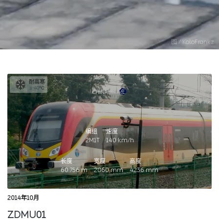
图 / KoloFrankz
耐高寒
≤-40℃
编组
速度
2M1T
140
km/h
长度
宽度
高度
60.756
m
2860
mm
4236
mm
2014年10月
ZDMU01