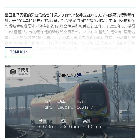
出口北马其顿的适应低站台时速140 km/h铰接式ZDMU01型内燃液力传动动车
组，于2014年10月启动TSI认证，TUV莱茵依据TSI指令和指令中所引述的相关
欧盟技术标准要求对动车组的TSI符合性进行相关认证工作，于2017年6月获得
TSI认证证书，作为动车组的验收和交货条件。 ZDMU01型动车组含有2套动力
单元，分别安装在2辆Mc车上。动力单元采用内燃液力驱动方式，为动车组提
供牵引力或液力制动力，并向辅助系统供电，动力单元由安装在车底的动力包
总成和安装在车顶的集成式冷却装置等组成，两者之间通过电缆和管路连接。
ZDMU01
采用成熟可靠的12缸4冲程柴油机，额定功率588 kW，液力传动箱为3段式无
级变速传动装置，最大输入功率497 kW，发电机输出的额定电压为 3AC400
V，额定频率 50 Hz，额定输出容量 70 kVA/ 56 kW。非动力转向架的牵引装
耐高寒
置和车体中间铰接装置组合在一起，非动力转向架通过前后两组空气弹簧分别
≤-40℃
承载前后两节车体的各自一端，通过牵引铰接装置来实现前后车体的铰接。非
动力转向架端部设有 4 根抗蛇行减振器，分别连接两节车体来衰减构架的蛇行
运动，中部设有 2 套抗侧滚装置，分别用于提升前后两节车体的柔度系数。动
力转向架采用低位单拉杆结构牵引装置，非动力转向架采用低位双拉杆结构牵
引装置。动力从车体上安装的动力包输出，通过传动轴传递至靠近车体中心侧
编组
功率
速度
轮对的驱动装置上，再通过传动轴传递至另一轮对驱动装置。 采用符合IEC
2M1T
1800
kw
160
km/h
61375标准的TCN网络控制系统，列车级总线为WTB，可实现3车重联功能，车
辆级总线为MVB，电介质为EMD，实现车辆内部子系统间的通信，以太网总线
长度
宽度
高度
能实现各网络设备的程序更新、诊断数据的下载。
60.756
m
2860
mm
4318
mm