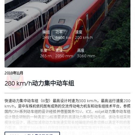
编组
功率
速度
1M9T
6400
kw
280
km/h
长度
宽度
高度
265
m
2850
mm
3860
mm
2018年11月
280 km/h动力集中动车组
快速动力集中动车组（III型）最高设计时速为308 km/h，最高运行速度280
km/h，是中车株机依托既有成熟的交流传动电力机车和动车组技术平台，参照
国内CRH系列动车组的设计经验并借鉴国外TGV、ICE、railjet动力集中动车组
设计理念研制的一种满足TSI标准要求的高速动力集中型动车组，该动车组采用
模块化设计，通过加减非动力车快速实现长短编组的任意切换以满足不同的客
户需求。项目于2016年03月完成项目策划和方案实施可行性分析，06月完成
方案设计及评审，08月完成技术设计及评审，11月确定TSI认证咨询公司后正式