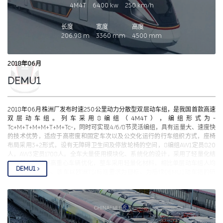
4M4T
6400
kw
250
km/h
长度
宽度
高度
206.98
m
3360
mm
4500
mm
2018年06月
DEMU1
2018年06月株洲厂发布时速250公里动力分散型双层动车组，是我国首款高速
双层动车组。列车采用8编组（4M4T），编组形式为-
Tc+M+T+M+M+T+M+Tc-，同时可实现4/6/8节灵活编组，具有运量大、速度快
的技术优势，适应于高密度和固定车次以及公交化运行的行车组织方式，座椅
布局采用3+2形式，设有无障碍卫生间及停放轮椅的空间，8编组AW1定员820
人，AW3定员1708人。全车大量使用模块化、系统化的设计，采用了轻量化结
构，转向架针对高重心车辆优化，整车采用轻量化材料，相比单层动车组人均
DEMU1
能耗节约20.6%。该车以欧洲TSI标准要求为目标，为后续DEMU2动车组的研
发奠定基础。