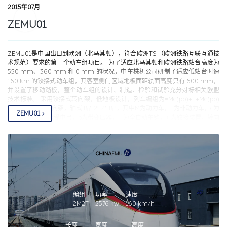
2015年07月
ZEMU01
ZEMU01是中国出口到欧洲（北马其顿），符合欧洲TSI（欧洲铁路互联互通技
术规范）要求的第一个动车组项目。 为了适应北马其顿和欧洲铁路站台高度为
550 mm、360 mm 和 0 mm 的状况，中车株机公司研制了适应低站台时速
160 km 的铰接式动车组，其客室侧门区域地板面距轨面高度只有 600 mm，
并设置了移动踏板，整个动车组的设计、制造、检验和试验充分对标相关欧盟
技术标准。 采用铰接式转向架，低地板设计，列车编组为=Mc(pb)+T+Mc(pb)
=，全列共4个转向架，轴式 B
′-2′-2′-B
′，其中M为动力车，T为非动力车，c为
0
0
ZEMU01
带司机室，p为带受电弓，b为带变压器，= 为全自动车钩，+ 为铰接装置。转向
架中心距2.7m，动力转向架最大轴重19吨，铰接式转向架最大轴重17吨，列车
技术平台支持3-6节编组，能够根据需求实现系列化和模块化制造和运用。
2014年07月，北马其顿国家铁路公司与中车株机公司签订了动车组采购合同，
规定将通过TSI认证作为动车组的验收和交货条件，首组列车2015年07月07日下
线，08月16日装船发运并于11月02日运抵北马其顿。2015年11月15日，列车从
北马其顿首都斯科普里出发，顺利抵达东部城市韦拉斯，完成在欧洲的首次试
跑，该国总理试乘列车并给予高度评价。
编组
功率
速度
2M2T
2576
kw
160
km/h
长度
宽度
高度