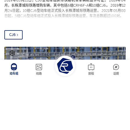
2019年03月21日，CJ6型动车组获得铁路机车车辆制造许可证。 2019年04
月，长株潭城际铁路增购车辆，其中包括6组CRH6F-A和10组CJ6。 2019年12
月24日起，10组CJ6型动车组正式投入长株潭城际铁路运营。 2021年05月08
日起，5组CJ6型动车组正式投入长株潭城际铁路运营，车次总数超过100对。
CJ6
耐高寒
≤-40℃
动车组
线路
旅程
话题
编组
速度
2M4T
200
km/h
长度
宽度
高度
158
m
2800
mm
4500
mm
2021年05月