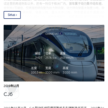
试运营的两组列车以外，还有一列位于株洲厂内。
该车属于动力集中动车组
，
全列共6节编组，仅两端的转向架为动力转向架，动力转向架最大轴重19吨，中
间车为铰接式转向架，轴重16吨，最大允许18吨。列车最高运行速度160
Sirius
km/h，支持DC3000V和AC25KV两种供电制式，能够满足欧洲不同国家和地
区的电压系统要求。采用智能控制技术，能够适应欧洲多种运行方式，具有自
动停车、自动唤醒、自适应进站停车等功能。列车控制系统采用两级结构
TCN(WTB+MVB)设计，两者均采用双通道冗余，列车级控制系统通过WTB实现
全列车的通信信号贯通，不仅支持单列车控制功能，还能支持两列动车组在任
意方向上的重联。列车车门开度为1 m，高度为2 m，共设置314个座位。全列
6节车厢，其中头车驾驶室后方的区域为商务座，以1+1布局，靠窗座位和过道
座位交替排列，两端设有四个对座，座椅为电动调节但可调角度有限，座椅前
方空间配备了腿托，可以实现半躺。另外，该车有意思的是，在两节二等座车
编组
功率
速度
厢中设置了共24个“站座”，由最初的订购方Leo Express参与设计。三排“站座”
2M2T
2576
kw
160
km/h
的空间相当于两排二等座，小坐垫还可以调节角度，可以实现“半坐”或者倚靠在
上方。不过这些座位并不出售，上方也没有标注座位号，据说这种站座是为了
长度
宽度
高度
解决在购票系统中同一方向需求重叠的问题：例如列车沿途经过A-B-C-D四站，
100.3
m
3300
mm
3880
mm
A-C段二等座已全部被占用，而B上车的乘客可以使用“站座”到C之后再乘坐二等
座到D，以提高列车利用率，因此不会单独划分为一个比二等座更廉价的席别。
2019年12月
CJ6