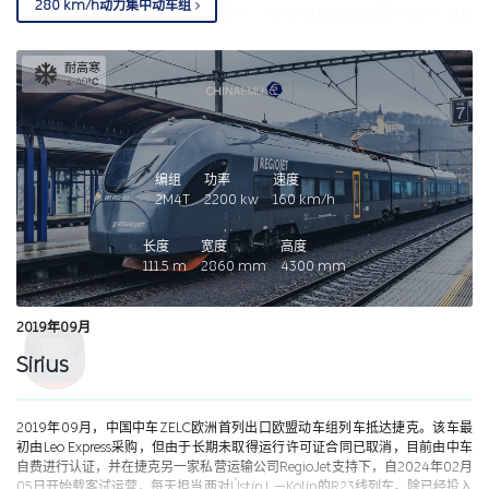
280 km/h动力集中动车组
启动TSI认证工作，12月份完成施工设计。2017年01月启动车体型材生产，11月
整车设计获得TSI认证ISV证书，12月完成6节非动力车落车，2018年完整整车
制造。样车长度265 m，采用1M9T，设置一等座车2节，二等座车5节，带残疾
耐高寒
人卫生间的二等座车1节，餐车1节，定员537人。目前在株洲厂封存中（2022
≤-40℃
年9月）。
编组
功率
速度
2M4T
2200
kw
160
km/h
长度
宽度
高度
111.5
m
2860
mm
4300
mm
2019年09月
Sirius
2019年09月，中国中车ZELC欧洲首列出口欧盟动车组列车抵达捷克。该车最
初由Leo Express采购，但由于长期未取得运行许可证合同已取消，目前由中车
自费进行认证，并在捷克另一家私营运输公司RegioJet支持下，自2024年02月
05日开始载客试运营，每天担当两对Ústín.L.—Kolín的R23线列车。除已经投入