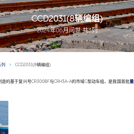
CCD2031(8辆编组)
2024年06月问世 共3列
系列
CCD2031(8辆编组)
的基于复兴号CR300BF与CRH3A-A的市域C型动车组，是我国首批
量