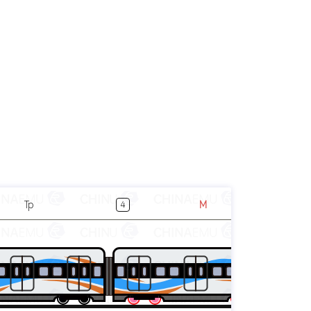
Tp
M
4
5