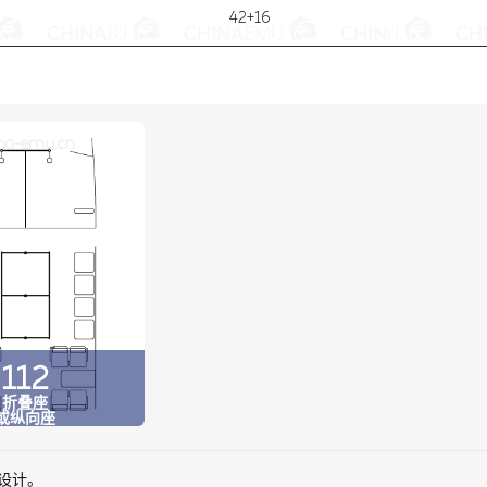
42+16
na-emu.cn
112
折叠座
或纵向座
碍设计。