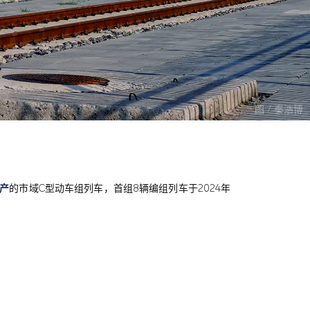
图 / 秦浩博
产
的市域C型动车组列车，首组8辆编组列车于2024年