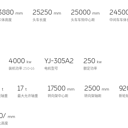
3880
25250
25000
2450
mm
mm
mm
车体高度
头车长度
头车车钩中心距
中间车车体
4000
YJ-305A2
250
kw
kw
装机功率 250×16
电机型号
额定功率
7
17
17500
2500
92
t
t
mm
mm
重轴重
最大允许轴重
转向架中心距
转向架轴距
新轮轮
0/
mm
大高度