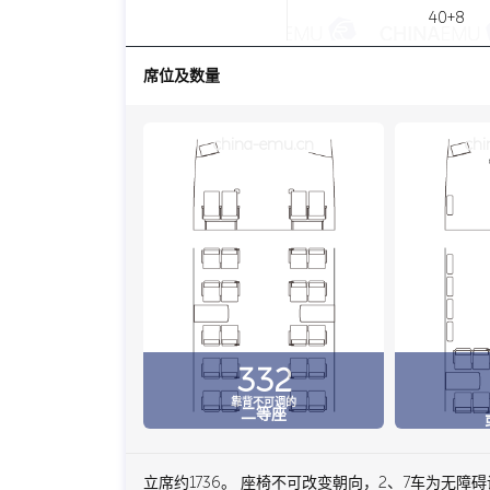
40+8
席位及数量
china-emu.cn
chi
332
靠背不可调的
二等座
立席约1736。 座椅不可改变朝向，2、7车为无障