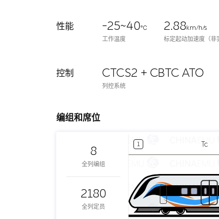
-25~40
2.88
性能
℃
km/h/s
工作温度
标定起动加速度（非
CTCS2 + CBTC ATO
控制
列控系统
编组和席位
Tc
1
8
全列编组
2180
全列定员