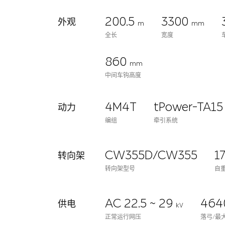
200.5
3300
外观
m
mm
全长
宽度
860
mm
中间车钩高度
4M4T
tPower-TA15
动力
编组
牵引系统
CW355D/CW355
1
转向架
转向架型号
自
AC 22.5 ~ 29
464
供电
kV
正常运行网压
落弓/最