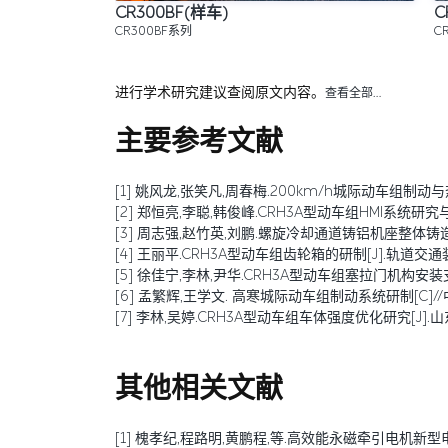
CR300BF(样车)
C
CR300BF系列
C
进行学术研究建议查阅原文内容。
查看全部…
主要参考文献
[1] 姚风龙,张笑凡,周春梅.200km/h城际动车组制动与热负荷性
[2] 郑恒亮,李聪,韩俊峰.CRH3A型动车组HMI系统研究与应用[
[3] 周志强,赵竹英,刘鹏.螺旋冷却通道铸铝机座整体铸造新工艺[J].铸造设
[4] 王丽平.CRH3A型动车组齿轮箱的研制[J].轨道交通装备与
[5] 徐佳宁,李林,尹华.CRH3A型动车组塞拉门机构安装支架
[6] 孟繁辉,王学文. 高寒城际动车组制动系统研制[C
[7] 李林,吴婷.CRH3A型动车组车体强度优化研究[J].山东工业
其他相关文献
[1] 槐孝纪,程路明,黄鹏程,等.高效能永磁牵引电机新型电磁材料