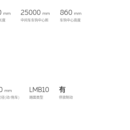
0
25000
860
mm
mm
mm
长度
中间车车钩中心距
车钩中心高度
0
LMB10
有
mm
径(动/拖车)
踏面类型
停放制动