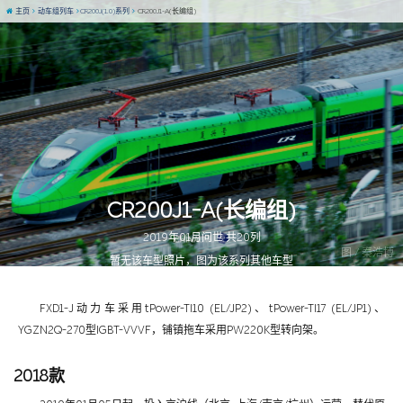
主页
动车组列车
CR200J(1.0)系列
CR200J1-A(长编组)
CR200J1-A(长编组)
2019年01月问世 共20列
图 / 秦浩博
暂无该车型照片，图为该系列其他车型
FXD1-J动力车采用tPower-TI10 (EL/JP2)、tPower-TI17 (EL/JP1)、
YGZN2Q-270型IGBT-VVVF，铺镇拖车采用PW220K型转向架。
2018款