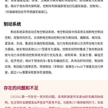
梁、各安装座组成。侧梁、主横梁均采用箱形焊接结构，制动横梁为无缝钢
管。相对于拖车转向架构架，控制车构架端部增加扫石器安装座，控制车1 、
7位轴端增加信号传感器安装接口。
制动系统
制动系统采用自动式电空制动系统，电空制动指令线采用五线制电空制动
控制，双管供风形式。五线制电空制动控制分别为制动线、缓解线、保压线、
紧急线、负线，集成在车端控制连接器。动力车制动系统以交流传动电力机车
为基础，拖车制动系统以25T型客车为基础，控制车则同时集成了拖车制动系
统与动力车的制动控制系统并进行优化改进，结构简单、安装方便、编组灵
活、经济性好；相对于既有机车+客车的编组形式，具有站折时间短、制动响
应快、制动能力强等优势。停放制动（手制动）能够在4‰以下坡度无动力停
留，超过4‰需要采取更多防溜措施。
存在的问题和不足
CR200J第一代存在一系列的问题。采用和普速列车类似的车厢风挡结
构，在过弯时会摩擦发出声音且气密性不足。与既有25T保持相同尺寸，车体