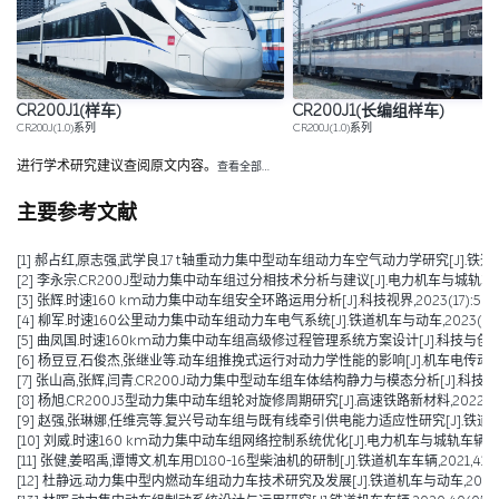
CR200J1(样车)
CR200J1(长编组样车)
CR200J(1.0)系列
CR200J(1.0)系列
进行学术研究建议查阅原文内容。
查看全部…
主要参考文献
[1] 郝占红,原志强,武学良.17 t轴重动力集中型动车组动力车空气动力学研究[J].铁道机车与动车
[2] 李永宗.CR200J型动力集中动车组过分相技术分析与建议[J].电力机车与城轨车辆,2023
[3] 张辉.时速160 km动力集中动车组安全环路运用分析[J].科技视界,2023(17):59-6
[4] 柳军.时速160公里动力集中动车组动力车电气系统[J].铁道机车与动车,2023(06):
[5] 曲凤国.时速160km动力集中动车组高级修过程管理系统方案设计[J].科技与创新,2023
[6] 杨豆豆,石俊杰,张继业等.动车组推挽式运行对动力学性能的影响[J].机车电传动,2021(
[7] 张山高,张辉,闫青.CR200J动力集中型动车组车体结构静力与模态分析[J].科技与创新,2
[8] 杨旭.CR200J3型动力集中动车组轮对旋修周期研究[J].高速铁路新材料,2022,1(03)
[9] 赵强,张琳娜,任维亮等.复兴号动车组与既有线牵引供电能力适应性研究[J].铁道机车车辆,2
[10] 刘威.时速160 km动力集中动车组网络控制系统优化[J].电力机车与城轨车辆,2022,
[11] 张健,姜昭禹,谭博文.机车用D180-16型柴油机的研制[J].铁道机车车辆,2021,41(05)
[12] 杜静远.动力集中型内燃动车组动力车技术研究及发展[J].铁道机车与动车,2021(05)