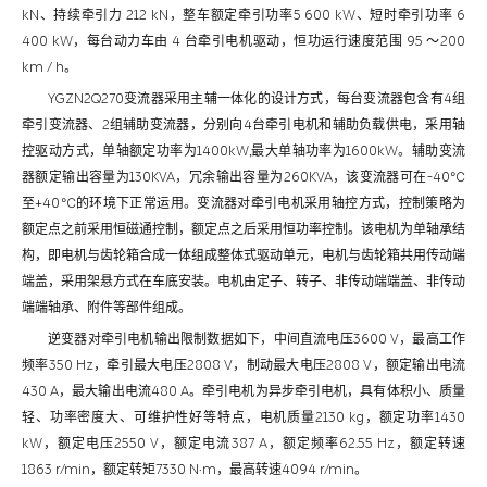
kN、持续牵引力 212 kN，整车额定牵引功率5 600 kW、短时牵引功率 6
400 kW，每台动力车由 4 台牵引电机驱动，恒功运行速度范围 95 ～200
km / h。
YGZN2Q270变流器采用主辅一体化的设计方式，每台变流器包含有4组
牵引变流器、2组辅助变流器，分别向4台牵引电机和辅助负载供电，采用轴
控驱动方式，单轴额定功率为1400kW,最大单轴功率为1600kW。辅助变流
器额定输出容量为130KVA，冗余输出容量为260KVA，该变流器可在-40℃
至+40℃的环境下正常运用。变流器对牵引电机采用轴控方式，控制策略为
额定点之前采用恒磁通控制，额定点之后采用恒功率控制。该电机为单轴承结
构，即电机与齿轮箱合成一体组成整体式驱动单元，电机与齿轮箱共用传动端
端盖，采用架悬方式在车底安装。电机由定子、转子、非传动端端盖、非传动
端端轴承、附件等部件组成。
逆变器对牵引电机输出限制数据如下，中间直流电压3600 V，最高工作
频率350 Hz，牵引最大电压2808 V，制动最大电压2808 V，额定输出电流
430 A，最大输出电流480 A。牵引电机为异步牵引电机，具有体积小、质量
轻、功率密度大、可维护性好等特点，电机质量2130 kg，额定功率1430
kW，额定电压2550 V，额定电流387 A，额定频率62.55 Hz，额定转速
1863 r/min，额定转矩7330 N·m，最高转速4094 r/min。