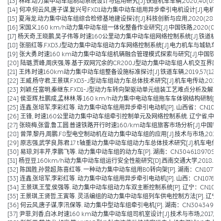
[13] 林晖.动力集中动车组制动系统设计与运用研究[J].铁道机车车辆,2020,40(05):1-
[14] 何冲,何云风,唐子谋.复兴号FXD1动力集中动车组用异步牵引电机设计[J].电机与控制应用
[15] 夏海龙.动力集中动车组综合检修基地建设探讨[J].科技创新与应用,2020(28):72-
[16] 宋国义.160 km/h动力集中动车组一体化整备作业研究[J].中国铁路,2020(07):8
[17] 杨天奇,王晓鹏,吴子伟等.时速160公里动力集中动车组网络控制系统[J].铁道机车与动车
[18] 张丽红等.FXD3J型动力集中动车组动力车网络控制系统[J].电力机车与城轨车辆,20
[19] 张大勇.时速160 km动力集中动车组机辆融合管理模式探索与研究[J].中国铁路,202
[20] 陆璐,贾峰,周庆强,等.基于双网冗余的CR200J型动力集中动车组人机交互界面设计[J].
[21] 王炜.时速160km动力集中动车组整备设施标准探讨[J].铁道车辆,2019,57(12):38
[22] 王威,杨守君,王景琪.FXD3-J型动车组动力车总体技术研究[J].机车电传动,2019(06
[23] 刘颖,任富明,秦继东.FXD1-J型动力车转向架驱动单元组装工艺难点分析及解决方案[J]
[24] 侯亚辉,杜鹏成,孟林林,等.160 km/h动力集中电动车组拖车车体钢结构研制[J].铁道技
[25] 连鑫,张培军,李彩红等. 动力集中动车组用异步牵引电动机[P]. 山西省：CN10768185
[26] 王锋, 时速160公里动力集中动车组牵引控制单元及网络控制系统. 辽宁省,中车大
[27] 张晓梅,张雷,鲁工圆.普速铁路开行时速160/km动车组旅客市场分析[J].中国铁路,20
[28] 曾萍,黎丹,周鹏.F8型电空制动机在动力集中动车组的应用[J].技术与市场,2018,25(
[29] 原志强,武学良,陈君.17 t轴重动力集中动车组动力车总体技术研究[J].机车电传动,201
[30] 易琼,刘丰芹,李鹏飞等. 动力集中动车组的动力车[P]. 湖南：CN304618970S,201
[31] 杨豆豆.160km/h动力集中动车组运行安全性能研究[D].西南交通大学,2018.
[32] 陈国胜,孙营超,陈喜红等. 一种动力集中动车组用B0转向架[P]. 湖南：CN107738660
[33] 连鑫,张培军,李彩红等. 动力集中动车组用异步牵引电动机[P]. 山西：CN107681855
[34] 王景琪,王莹,侯强等. 动力集中动车组动力车双主断控制系统[P]. 辽宁：CN10747208
[35] 王景琪,王贤哲,王寅等. 灵活编组的动力集中动车组列车供电控制方法[P]. 辽宁：CN107
[36] 何云风,唐子谋,李汛保等. 动力集中型动车组牵引电机[P]. 湖南：CN304349051S,2
[37] 尹菲,刘香,白冰.时速160 km动力集中动车组司机室设计[J].技术与市场,2017,24(10