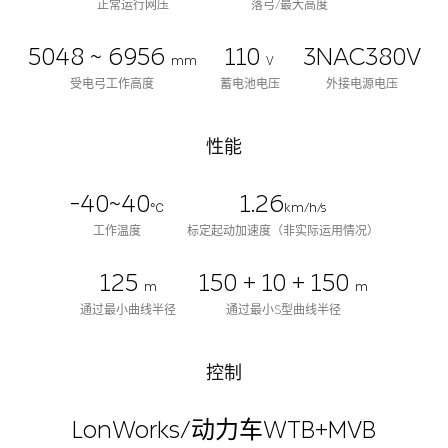
正常运行网压
落弓/最大高度
5048 ~ 6956
110
3NAC380V
mm
V
受电弓工作高度
蓄电池电压
外接电源电压
性能
-40~40
1.26
℃
km/h/s
工作温度
标定起动加速度（非实际运用情况）
125
150 + 10 + 150
m
m
通过最小曲线半径
通过最小S型曲线半径
控制
LonWorks/动力车WTB+MVB