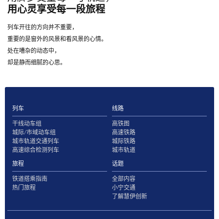
用心灵享受每一段旅程
列车开往的方向并不重要，
重要的是窗外的风景和看风景的心情。
处在嘈杂的动态中，
却是静而细腻的心思。
列车
线路
干线动车组
高铁图
城际/市域动车组
高速铁路
城市轨道交通列车
城际铁路
高速综合检测列车
城市轨道
旅程
话题
铁道搭乘指南
全部内容
热门旅程
小宁交通
了解慧伊创新