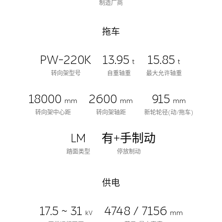
制造厂商
拖车
PW-220K
13.95
15.85
t
t
转向架型号
自重轴重
最大允许轴重
18000
2600
915
mm
mm
mm
转向架中心距
转向架轴距
新轮轮径(动/拖车)
LM
有+手制动
踏面类型
停放制动
供电
17.5 ~ 31
4748 / 7156
kV
mm