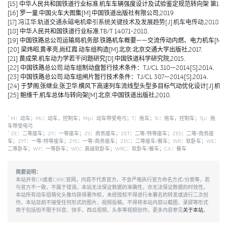
[15] 中华人民共和国铁道行业标准.机车车辆强度设计及试验鉴定规范转向架 第1部分:转向架构架
[16] 罗一童.中国火车大图集[M].中国铁道出版社有限公司,2019
[17] 冯江华.轨道交通永磁电机牵引系统关键技术及发展趋势[J].机车电传动,2018(06):
[18] 中华人民共和国铁道行业标准.TB/T 1407.1-2018.
[19] 中国铁路总公司运输局机务部.铁路机车概要——交流传动内燃、电力机车[M].北京
[20] 梁炜昭,黄孝亮,尚红霞.动车组构造[M].北京:北京交通大学出版社,2017.
[21] 黄成荣.机车动力学若干问题研究[D].中国铁道科学研究院,2015.
[22] 中国铁路总公司.动车组制动盘暂行技术条件：TJ/CL 310—2014[S].2014.
[23] 中国铁路总公司.动车组闸片暂行技术条件：TJ/CL 307—2014[S].2014.
[24] 于梦阁,张继业,张卫华.横风下高速列车流线型头型多目标气动优化设计[J].机械工程学报,
[25] 鲍维千,机车总体与转向架[M].北京:中国铁道出版社,2010.
*
M：动车；Mc：动车，控制车；Mp：动车带受电弓；T：拖车；Tc：拖车，控制车；Tp：拖
车带受电弓
*
ZE：二等座车；ZY：一等座车；ZS：商务座车；ZET：二等/特等座车；ZES：二等/商务座
车；ZYT：一等/特等座车；ZYS：一等/商务座车；ZEC：二等座车/餐车；WR：软卧车；WE：
二等卧车；WY：一等卧车；WG：高级软卧车；WRC：软卧车/餐车；CA：餐车
简要说明：
本站并非CR或者CRRC官网，内容不代表官方，不会严格执行官方命名方式/分类等，若
与官方不一致，不属于错误。本站无法保证数据的准确性，亦无法保证数据的时效性。
本站所有动车组萌化头像均获得著作权，未经授权不得进行未署名的转发或进行二次创
作。本站目前不接受任何形式的图片、视频投稿。不得将本站内容以截图、录屏等形式
用于包括但不限于抖音、快手、西瓜视频、头条等视频创作。更多内容参见
关于本站
。