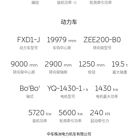
编组
装机功率 ×8
轮周牵引功率
动力车
FXD1-J
19979
ZEE200-B0
mm
动力车型号
车钩中心距
转向架型号
9000
2900
1250
19.5
mm
mm
mm
t
转向架中心距
转向架轴距
轮径
最大轴重
Bo'Bo'
YQ-1430-1
1430
× 4
kw
轴式
电机型号
电机最大功率
5720
5600
240
kw
kw
kN
装机功率
轮周牵引功率
起动牵引力
中车株洲电力机车有限公司