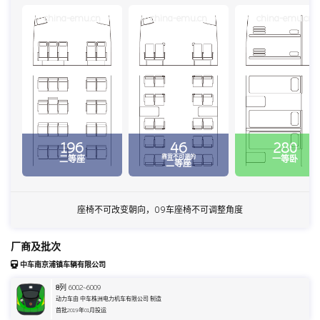
china-emu.cn
china-emu.cn
china-emu.cn
196
46
280
靠背不可调的
二等座
一等卧
二等座
座椅不可改变朝向，09车座椅不可调整角度
厂商及批次
中车南京浦镇车辆有限公司
8
列 6002~6009
动力车由 中车株洲电力机车有限公司 制造
首批2019年01月投运