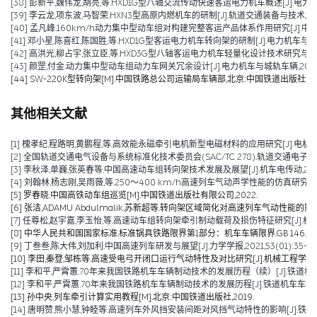
[38] 彭新平,魏伟龙,胡亮,等.HXD1G型八轴交流传动快速客运电力机车概述[J].电力机车与城
[39] 李云龙,项东波,马智荣.HXN3型高原内燃机车的研制[J].轨道交通装备与技术,2016(
[40] 孟凡峰.160km/h动力集中型动车组对构建完整客运产品体系作用研究[J].中国铁路,2
[41] 邓小星,陈喜红,陈国胜,等.HXD1G型客运电力机车转向架的研制[J].电力机车与城轨车辆,
[42] 高洪光,柳占宇,张立臣,等.HXD3G型八轴客运电力机车轻量化设计技术研究与实现[J].
[43] 颜罡,付金.动力集中型动车组动力车网关冗余设计[J].电力机车与城轨车辆,2016,39(
[44] SW-220K型转向架[M].中国铁路总公司运输局车辆部,北京:中国铁道出版社,201
其他相关文献
[1] 槐孝纪,程路明,黄鹏程,等.高效能永磁牵引电机新型电磁材料的应用研究[J].电机技术,202
[2] 全国轨道交通电气设备与系统标准化技术委员会(SAC/TC 278).轨道交通电子设备 
[3] 李秋泽,单巍,张英春等.中国高速动车组转向架技术发展及展望[J].机车电传动,2023(0
[4] 刘翰林,杨志刚,吴雨薇,等.250～400 km/h高速列车气动声学性能的仿真研究[J].铁道
[5] 罗春晓.中国高铁动车组巡览[M].中国铁道出版社有限公司,2022.
[6] 张洁,ADAMU Abdulmalik,苏新超等.转向架区域简化对高速列车气动性能的影响（英文）[J].Jou
[7] 任尊松,赵宇嘉,李玉怡,等.高速动车组转向架牵引制动载荷及损伤特征研究[J].机械工程学报,
[8] 中华人民共和国国家标准.标准锅具铁路限界第1部分：机车车辆限界.GB 146.1-2
[9] 丁叁叁,陈大伟,刘加利.中国高速列车研发与展望[J].力学学报,2021,53(01):35-50
[10] 李田,秦登,邹栋等.高速受电弓开闭口运行气动特性及对比研究[J].机械工程学报,2020,
[11] 李和平,严霄蕙.70年来我国铁路机车车辆制动技术的发展历程（续）[J].铁道机车车辆,20
[12] 李和平,严霄蕙.70年来我国铁路机车车辆制动技术的发展历程[J].铁道机车车辆,2019,
[13] 孙中央.列车牵引计算实用教程[M].北京:中国铁道出版社,2019.
[14] 唐明赞,熊小慧,钟睦等.高速列车外风挡安装间距对风挡气动特性的影响[J].铁道科学与工