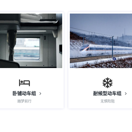
卧铺动车组
耐候型动车组
踏梦前行
无惧险阻