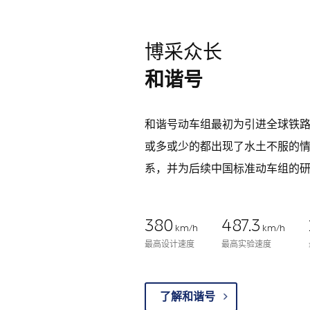
博采众长
和谐号
和谐号动车组最初为引进全球铁
或多或少的都出现了水土不服的
系，并为后续中国标准动车组的
380
487.3
km/h
km/h
最高设计速度
最高实验速度
了解和谐号